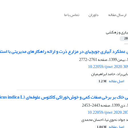
ارسال مقاله
داوران
تماس با ما
یاری و زهکشی
28
کرد آبیاری جویچه‏ای در مزارع ذرت و ارائه راهکار‏های مدیریتی با استفاده از مدل WinSRFR (مطالعه
2761-2772
10.22059/ijswr.2020.30
یی راد، حامد ابراهیمیان
اصل مقاله
1.2 M
 برخی صفات کمی و خوش‌خوراکی کاکتوس علوفه‌ای (Opuntia ficus indica L.) در منطقه دشت ذهاب
2443-2453
10.22059/ijswr.2020.28
جواد نحوی نیا، احسان محمدی
اصل مقاله
1.04 M