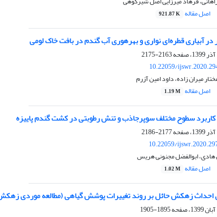
راهانی، فرهاد میرزایی اصل شیرکوهی
اصل مقاله
921.87 K
ر در آبیاری قطره‌ای نواری و بهرهوری آب گندم در بافت خاک لومی
2163-2175
10.22059/ijswr.2020.29
ختار میران زاده، داود امین آزرم
اصل مقاله
1.19 M
کاربرد سطوح مختلف سوپرجاذب و تنش رطوبتی در کشت گندم پاییزه
2177-2186
10.22059/ijswr.2020.29
 هادی، ابوالفضل مجنونی هریس
اصل مقاله
1.02 M
 احداث زهکش حائل بر روند تغییرات پوشش گیاهی (مطالعه موردی زهکش
1895-1905