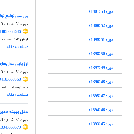
دوره 53 (1401)
بررسی توابع تول
دوره 51، شماره 10، دی 1399، صفحه
دوره 52 (1400)
4385.668646
آرش تافته، محمد م
دوره 51 (1399)
مشاهده مقاله
دوره 50 (1398)
ارزیابی مدل‌های گیاهی AquaCrop و WOFOST در شبیه‌سازی عملکرد و بهره‌وری آب چغن
دوره 49 (1397)
دوره 51، شماره 10، دی 1399، صفحه
0418.668568
دوره 48 (1396)
حسن سیاحی، اصلان 
مشاهده مقاله
دوره 47 (1395)
دوره 46 (1394)
مدل بهینه مدیر
دوره 51، شماره 9، آذر 1399، صفحه
دوره 45 (1393)
1834.668379