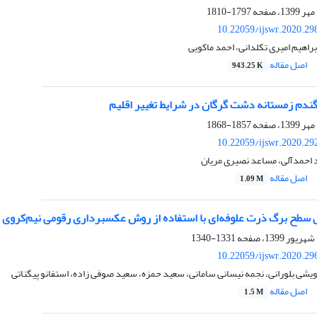
1797-1810
10.22059/ijswr.2020.29
براهیم امیری تکلدانی، احمد ماکویی
اصل مقاله
943.25 K
 گندم زمستانه دشت گرگان در شرایط تغییر اقلیم
1857-1868
10.22059/ijswr.2020.29
لد احمدآلی، مساعد نصیری مریان
اصل مقاله
1.09 M
طح برگ ذرت علوفه‌ای با استفاده از روش عکسبرداری رقومی نیم‌کروی (مط
1331-1340
10.22059/ijswr.2020.29
رویشی بلورانی، نجمه نیسانی سامانی، سعید حمزه، سعید صوفی زاده، استفانو پیگناتی
اصل مقاله
1.5 M