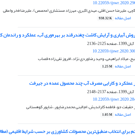
10.22059/ijswr.2020.29
ی، علیرضا حسن اقلی، مهدی اکبری، مهرزاد مستشاری (محصص)، علیرضا فخر واعظی
اصل مقاله
938.32 K
روش آبیاری و آرایش کاشت چغندرقند بر بهره‌وری آب، عملکرد و راندمان 
2125-2136
10.22059/ijswr.2020.30
، میلاد ابراهیمی، وحید رضاوردی نژاد، افروز تقی زاده قصاب
اصل مقاله
1.25 M
ی بر عملکرد و کارایی مصرف آب چند محصول عمده در جیرفت
2137-2148
10.22059/ijswr.2020.28
ز حقیقت جو، فاطمه کاراندیش، ام البنی محمدرضاپور، شاپور کوهستانی
اصل مقاله
1.05 M
یتم برای انتخاب منطبق‌ترین محصولات کشاورزی بر حسب شرایط اقلیمی (مطا