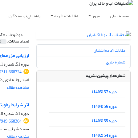
صفحه اصلی
مرور
اطلاعات نشریه
راهنمای نویسندگان
موضوعات =
آب
تعداد مقالات:
0
مقالات آماده انتشار
ارزیابی مزرعه‌ای عمل
شماره جاری
دوره 51، شماره 11، بهمن 1399، صفحه
9311.668724
شماره‌های پیشین نشریه
امید رجا، هادی رضا
مشاهده مقاله
دوره 57 (1405)
اثر شرایط رطوبتی خاک بر
دوره 56 (1404)
دوره 51، شماره 10، دی 1399، صفحه
دوره 55 (1403)
7949.668304
سعید شرفی، محمد 
دوره 54 (1402)
مشاهده مقاله