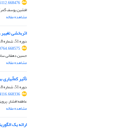
6112.668476
افشین یوسف گمرکچ
مشاهده مقاله
اثربخشی تغییر 
دوره 51، شماره 8، آبان 1399، صفحه
0764.668575
حسین دهقانی سانیج
مشاهده مقاله
تأثیر کم‏آبیار
دوره 51، شماره 8، آبان 1399، صفحه
4116.668336
عاطفه افشار، پروی
مشاهده مقاله
ارائه یک الگور