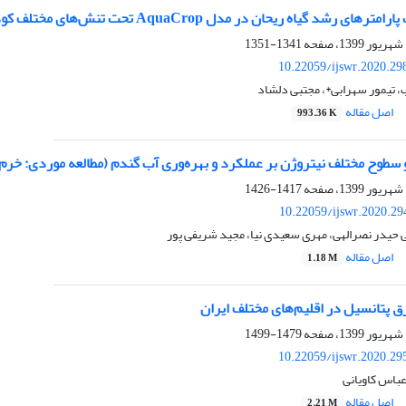
شد گیاه ریحان در مدل AquaCrop تحت تنش‌های مختلف کود نیتروژن
1341-1351
10.22059/ijswr.2020.29
 تیمور سهرابی*، مجتبی دلشاد
اصل مقاله
993.36 K
 و سطوح مختلف نیتروژن بر عملکرد و بهره‌وری آب گندم (مطالعه موردی: خرم 
1417-1426
10.22059/ijswr.2020.29
ی حیدر نصرالهی، مهری سعیدی نیا، مجید شریفی پور
اصل مقاله
1.18 M
ق پتانسیل در اقلیم‌های مختلف ایران
1479-1499
10.22059/ijswr.2020.29
عباس کاویانی
اصل مقاله
2.21 M