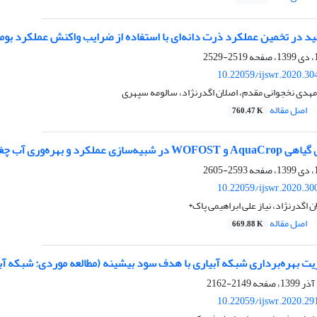
ید در تخمین عملکرد ذرت دانه‌ای با استفاده از ضرایب واکنش عملکرد بومی
2519-2529
10.22059/ijswr.2020.30
هدی نخجوانی مقدم، اصلان اگدرنژاد، سالومه سپهری
اصل مقاله
760.47 K
درقند تحت دورهای مختلف آبیاری و تنش کودی
2593-2605
10.22059/ijswr.2020.30
اگدرنژاد، نیاز علی ابراهیمی پاک*
اصل مقاله
669.88 K
یت بهره‌برداری شبکه آبیاری با هدف سود بیشینه (مطالعه موردی: شبکه آب
2149-2162
10.22059/ijswr.2020.29