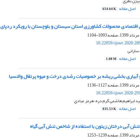
بیژن نظری
اصل مقاله
654.64 K
 اقتصادی محصولات کشاورزی استان سیستان و بلوچستان با رویکرد ردپای 
1093-1104
10.22059/ijswr.2020.28
 سارانی
اصل مقاله
1.08 M
 و آبیاری بخشی ریشه بر خصوصیات رشدی درخت و میوه پرتقال والنسیا
1127-1136
10.22059/ijswr.2020.29
 ابراهیم هاشمی گرم دره، هرمز عبادی
اصل مقاله
835.53 K
ش آبی درختان زیتون با استفاده از شاخص تنش آبی گیاه
1239-1253