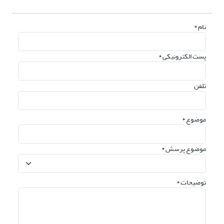
نام *
پست الکترونیکی *
تلفن
موضوع *
موضوع پرسش *
توضیحات *