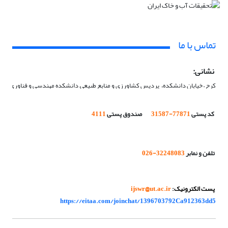
تماس با ما
نشانی: 
کرج – خیابان دانشکده،  پردیس کشاورزی و منابع طبیعی, دانشکده مهندسی و فناوری ک
کد پستی
77871-31587
صندوق پستی
4111
تلفن و نمابر
32248083-026
 پست الکترونیک: 
ijswr@ut.ac.ir
https://eitaa.com/joinchat/1396703792Ca912363dd5