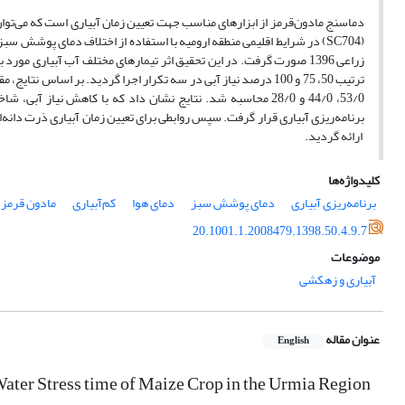
دماسنج مادون‌قرمز از ابزارهای مناسب جهت تعیین زمان آبیاری است که می‌توان از
(SC704) در شرایط اقلیمی منطقه ارومیه با استفاده از اختلاف دمای پوشش
زراعی 1396 صورت گرفت. در این تحقیق اثر تیمارهای مختلف آب آبیاری مورد بررسی قرار گرفت. طرح آزمایشی در قالب طرح بلوک‌های کامل تصادفی با سه سطح آبیاری I
ترتیب 50، 75 و 100 درصد نیاز آبی در سه تکرار اجرا گردید. بر اساس نتایج، مقادیر متوسط شاخص تنش آبی گیاه (CWSI) طی دوره رشد ذرت برای تیمارهای I
53/0، 44/0 و 28/0 محاسبه شد. نتایج نشان داد که با کاهش نیاز آبی، شاخص CWSI افزایش می‌یابد. حد آستانه شاخص تنش آبی (28/0) تیمار I
ارائه گردید.
کلیدواژه‌ها
برنامه‌ریزی آبیاری
دمای پوشش سبز
دمای هوا
کم‌آبیاری
مادون قرمز
20.1001.1.2008479.1398.50.4.9.7
موضوعات
آبیاری و زهکشی
عنوان مقاله
English
ater Stress time of Maize Crop in the Urmia Region