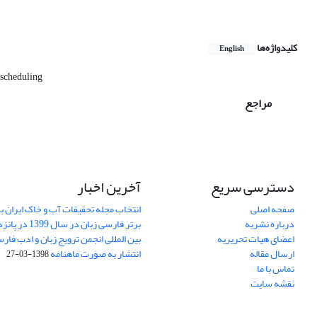
کلیدواژه‌ها
English
 scheduling
مراجع
دسترسی سریع
آخرین اخبار
صفحه اصلی
انتخاب مجله تحقیقات آب و خاک ایران ب
درباره نشریه
برتر فارسی زبان 
اعضای هیات تحریریه
بین المللی انجمن ترویج زبان و ادب فار
ارسال مقاله
انتشار به صورت ماهنامه
1398-03-27
تماس با ما
نقشه سایت