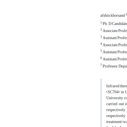
afshin khorsand
1
Ph. D Candidate
2
Associate Profe
3
Assistant Profes
4
Associate Profe
5
Assistant Profes
6
Assistant Profe
7
Professor, Depa
Infrared ther
(SC704) in U
University co
carried out 
respectively.
respectively.
treatment) wa