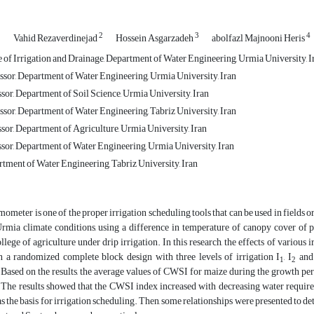
1
2
3
4
Vahid Rezaverdinejad
Hossein Asgarzadeh
abolfazl Majnooni Heris
 of Irrigation and Drainage, Department of Water Engineering, Urmia University, I
ssor, Department of Water Engineering, Urmia University, Iran
sor, Department of Soil Science, Urmia University, Iran
ssor, Department of Water Engineering, Tabriz University, Iran
sor, Department of Agriculture, Urmia University, Iran
ssor, Department of Water Engineering, Urmia University, Iran
rtment of Water Engineering, Tabriz University, Iran
mometer is one of the proper irrigation scheduling tools that can be used in fields or
rmia climate conditions, using a difference in temperature of canopy cover of p
llege of agriculture under drip irrigation. In this research, the effects of variou
in a randomized complete block design with three levels of irrigation I
, I
and
1
2
 Based on the results, the average values of CWSI for maize during the growth per
 The results showed that the CWSI index increased with decreasing water requirem
s the basis for irrigation scheduling. Then, some relationships were presented to d