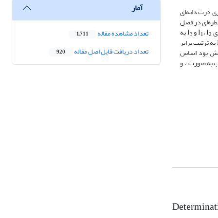
آمار
ری ذرت دانه‌ای
قطره‌ای در فصل
، I
و I
به
تعداد مشاهده مقاله
1,711
3
1
2
به ترتیب برابر
تعداد دریافت فایل اصل مقاله
نش بود اساس
920
مرداد و شهریور به ترتیب به صورت ، و
Determinati