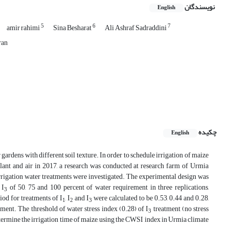
نویسندگان
English
5
6
7
amir rahimi
Sina Besharat
Ali Ashraf Sadraddini
ran
چکیده
English
 gardens with different soil texture. In order to schedule irrigation of maize
lant and air in 2017, a research was conducted at research farm of Urmia
s irrigation water treatments were investigated. The experimental design was
 I
of 50, 75 and 100 percent of water requirement in three replications,
3
iod for treatments of I
, I
and I
were calculated to be 0.53, 0.44 and 0.28,
1
2
3
ent. The threshold of water stress index (0.28) of I
treatment (no stress
3
etermine the irrigation time of maize, using the CWSI index in Urmia climate