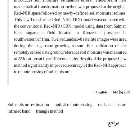
introduces soil moisture estimation errors. Therefore, a new
mathematical transformation method was proposed to the original
Red-NIR space followed by newly-defined soil moisture isolines.
This new Transformed Red-NIR (TRN) model was compared with
the conventional Red-NIR (CRN) model using data from Salman
Farsi sugarcane field located in Khozestan province in
southwestern of Iran. Twelve Landsat-8 satellite images were used
during the sugarcane growing season. For validation of the
remotely sensed data, ground reference soil moisture was measured
at 22 locations at five different depths. Results of the proposed new
method significantly improved accuracy of the Red-NIR approach
to remote sensing of soil moisture.
کلیدواژه‌ها
English
Soil moisture estimation
optical remote sensing
red band
near
infrared band
triangle method
مراجع