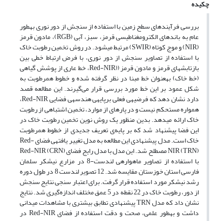
چکیده
بررسی فرآیندهای سطح زمین با استفاده از سنجش از دور نوری به­طور
عام به باند­های الکترومغناطیسی قرمز، سبز، آبی (RGB)، مادون قرمز
(NIR) و موج کوتاه (SWIR) مرتبط می­شود. در روش تخمین رطوبت خاک
با استفاده از تصاویر سنجش از دور نوری، با فرض ارتباط خطی بین
بازتابش­های قرمز و مادون قرمز ((Red-NIR، خط عاری از پوشش گیاهی
(خط خاک) به­عنوان خط مبنا در نظر گرفته شده و خطوط هم­رطوبت به
شکل عمود بر این خط مورد بررسی قرار می‌گیرند. این مطالعه قصد
دارد نشان دهد که فرضیه­ی فعلی برپایه­ی هندسه­ی فضایی Red-NIR،
همواره مستحکم نیست و در پاره­ای از موارد، تخمین اشتباهی از رطوبت
خاک ارائه می­دهد. بدین منظور یک روش نوین تخمین رطوبت خاک در
این فضا پیشنهاد شد که بر پایه‌ی تعریف جدیدی از خطوط هم­رطوبت
خاک است. مدل پیشنهادی این مطالعه به مدل تغییر یافته­ی فضای Red-
NIR (TRN) مصطلح شد. این مدل با مدل رایج فضای Red-NIR (CRN)
با استفاده از تصاویر ماهواره­ی لندست-8 در مزارع نیشکر سلمان
فارسی استان خوزستان مقایسه شد. 12 تصویر لندست 8 در طول دوره
رشد نیشکر مورد استفاده قرار گرفت. برای اعتبار سنجی نتایج سنجش
از دور، رطوبت خاک در 22 نقطه در 5 عمق مختلف اندازه‌گیری شد. نتایج
نشان داد که مدل TRN پیشنهادی تطابق بیشتری با مشاهدات میدانی
داشت و به­طور علمی، صحت و دقت استفاده از فضای Red-NIR در