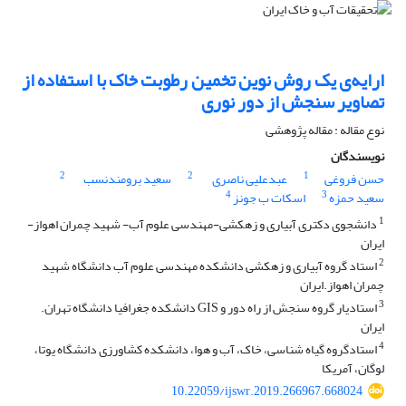
ارایه‌ی یک روش نوین تخمین رطوبت خاک با استفاده از
تصاویر سنجش از دور نوری
نوع مقاله : مقاله پژوهشی
نویسندگان
2
2
1
حسن فروغی
عبدعلیی ناصری
سعید برومندنسب
4
3
سعید حمزه
اسکات ب جونز
1
دانشجوی دکتری آبیاری و زهکشی-مهندسی علوم آب- شهید چمران اهواز-
ایران
2
استاد گروه آبیاری و زهکشی دانشکده مهندسی علوم آب دانشگاه شهید
چمران اهواز.ایران
3
استادیار گروه سنجش از راه دور و GIS دانشکده جغرافیا دانشگاه تهران.
ایران
4
استادگروه گیاه شناسی، خاک، آب و هوا، دانشکده کشاورزی دانشگاه یوتا،
لوگان، آمریکا
10.22059/ijswr.2019.266967.668024