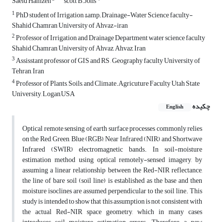
Saeid Hamzeh
scott B.Jons
1
PhD student of Irrigation &amp; Drainage-Water Science faculty-
Shahid Chamran University of Ahvaz-iran
2
Professor of Irrigation and Drainage Department water science faculty
Shahid Chamran University of Ahvaz, Ahvaz, Iran
3
Assisstant professor of GIS and RS , Geography faculty University of
Tehran, Iran
4
Professor of Plants, Soils, and Climate.Agricuture Faculty Utah State
University, Logan,USA
چکیده
English
Optical remote sensing of earth surface processes commonly relies
on the Red, Green, Blue (RGB), Near Infrared (NIR) and Shortwave
Infrared (SWIR) electromagnetic bands. In soil-moisture
estimation method using optical remotely-sensed imagery, by
assuming a linear relationship between the Red-NIR reflectance,
the line of bare soil (soil line) is established as the base and then
moisture isoclines are assumed perpendicular to the soil line. This
study is intended to show that this assumption is not consistent with
the actual Red-NIR space geometry, which in many cases