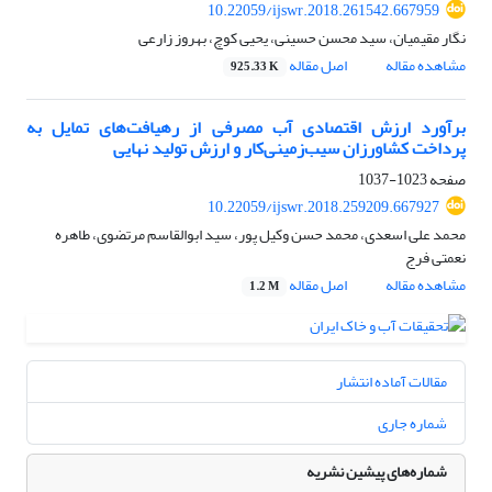
10.22059/ijswr.2018.261542.667959
نگار مقیمیان، سید محسن حسینی، یحیی کوچ، بهروز زارعی
مشاهده مقاله
اصل مقاله
925.33 K
برآورد ارزش اقتصادی آب مصرفی از رهیافت‌های تمایل به
پرداخت کشاورزان سیب‌زمینی‌کار و ارزش تولید نهایی
صفحه
1023-1037
10.22059/ijswr.2018.259209.667927
محمد علی اسعدی، محمد حسن وکیل پور، سید ابوالقاسم مرتضوی، طاهره
نعمتی فرج
مشاهده مقاله
اصل مقاله
1.2 M
مقالات آماده انتشار
شماره جاری
شماره‌های پیشین نشریه