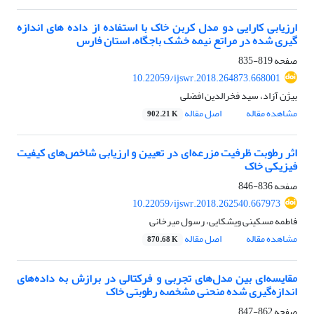
ارزیابی کارایی دو مدل کربن خاک با استفاده از داده ‏های اندازه‏
گیری‏ شده در مراتع نیمه‏ خشک باجگاه، استان فارس
صفحه
819-835
10.22059/ijswr.2018.264873.668001
بیژن آزاد، سید فخرالدین افضلی
مشاهده مقاله
اصل مقاله
902.21 K
اثر رطوبت ظرفیت مزرعه‌ای در تعیین و ارزیابی شاخص‌های کیفیت
فیزیکی خاک
صفحه
836-846
10.22059/ijswr.2018.262540.667973
فاطمه مسکینی ویشکایی، رسول میرخانی
مشاهده مقاله
اصل مقاله
870.68 K
مقایسه‌ای بین مدل‌های تجربی و فرکتالی در برازش به داده‌های
اندازه‌گیری شده منحنی مشخصه رطوبتی خاک
صفحه
862-847