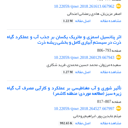
10.22059/ijswr.2018.261613.667962
اصغر عزیزیان، هادی رمضانی اعتدالی
مشاهده مقاله
اصل مقاله
1.22 M
اثر پتانسیل اسمزی و ماتریک یکسان بر جذب آب و عملکرد گیاه
ذرت در سیستم آبیاری کامل و بخشی ریشه ذرت
صفحه
793-806
10.22059/ijswr.2018.260129.667943
سعیده مرزوان، محمد حسین محمدی، فرید شکاری
مشاهده مقاله
اصل مقاله
1.27 M
تأثیر شوری و آب مغناطیسی بر عملکرد و کارآیی مصرف آب گیاه
زیره سبز (مطالعه موردی: منطقه کاشمر)
صفحه
807-817
10.22059/ijswr.2018.264527.667997
میثم عابدین پور، ابراهیم روحانی
مشاهده مقاله
اصل مقاله
992.65 K