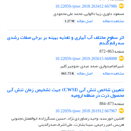
10.22059/ijswr.2018.263412.667986
مسعود داوری، زیبا ذالوایی، محمد علی محمودی
مشاهده مقاله
اصل مقاله
1.27 M
اثر سطوح مختلف آب آبیاری و تغذیه بهینه بر برخی صفات رشدی
سه رقم گندم
صفحه
863-872
10.22059/ijswr.2019.265615.668008
شهرام امیدواری، صمد عبدی، منوچهر کلهر
مشاهده مقاله
اصل مقاله
661.73 K
تتعیین شاخص تنش آبی (CWSI) جهت تشخیص زمان تنش آبی
محصول ذرت در منطقه ارومیه
صفحه
873-884
10.22059/ijswr.2018.261912.667967
افشین خورسند، وحید رضاوردی نژاد، حسین عسگرزاده، ابوالفضل مجنونی
هریس، امیر رحیمی، سینا بشارت، علی اشرف صدرالدینی