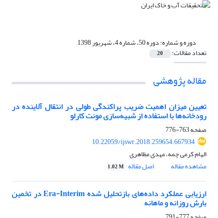
دوره و شماره:
دوره 50، شماره 4، شهریور 1398
تعداد مقالات:
20
مقاله پژوهشی
تعیین میزان اهمیت ضریب پراکندگی طولی در انتقال آلاینده در
رودخانه‌ها با استفاده از شبیه‌سازی مونت کارلو
صفحه
763-776
10.22059/ijswr.2018.259654.667934
الهام کرمی چمه، مهدی مظاهری
مشاهده مقاله
اصل مقاله
1.02 M
ارزیابی عملکرد داده‌های بازتحلیل ‌شده Era-Interim در تخمین
بارش روزانه و ماهانه
صفحه
777-791