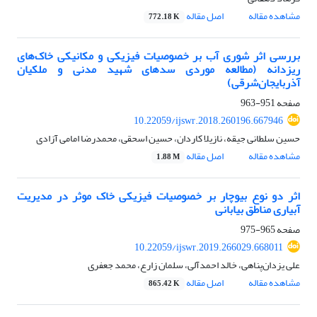
مشاهده مقاله
اصل مقاله
772.18 K
بررسی اثر ‌‌شوری آب بر خصوصیات فیزیکی و مکانیکی خاک‌های
ریزدانه (مطالعه موردی سدهای شهید مدنی و ملکیان
آذربایجان‌شرقی)
صفحه
951-963
10.22059/ijswr.2018.260196.667946
حسین سلطانی جیقه، نازیلا کاردان، حسین اسحقی، محمدرضا امامی آزادی
مشاهده مقاله
اصل مقاله
1.88 M
اثر دو نوع بیوچار بر خصوصیات فیزیکی خاک موثر در مدیریت
آبیاری مناطق بیابانی
صفحه
965-975
10.22059/ijswr.2019.266029.668011
علی یزدان‌پناهی، خالد احمدآلی، سلمان زارع، محمد جعفری
مشاهده مقاله
اصل مقاله
865.42 K