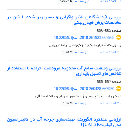
مشاهده مقاله
اصل مقاله
576.28 K
بررسی آزمایشگاهی تاثیر واگرایی و بستر زبر شده با شن بر
مشخصات پرش هیدرولیکی
صفحه
885-896
10.22059/ijswr.2018.261923.667968
رسول دانشفراز، مهدی ماجدی اصل، رضا میرزایی
مشاهده مقاله
اصل مقاله
1.28 M
بررسی وضعیت منابع آب محدوده مرودشت-خرامه با استفاده از
شاخص‌های تحلیل پایداری
صفحه
897-909
10.22059/ijswr.2018.260428.667950
امید رجا، مسعود پارسی نژاد، تیمور سهرابی، خالد احمدآلی
مشاهده مقاله
اصل مقاله
1.06 M
ارزیابی عملکرد الگوریتم بهینه‌سازی چرخه آب در کالیبراسیون
مدل کیفیQUAL2Kw