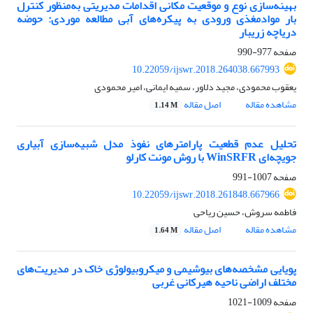
بهینه‌سازی نوع و موقعیت مکانی اقدامات مدیریتی به‎‌منظور کنترل
بار موادمغذی ورودی به پیکره‌های آبی مطالعه موردی: حوضه
دریاچه زریبار
صفحه
977-990
10.22059/ijswr.2018.264038.667993
یعقوب محمودی، مجید دلاور، سمیه ایمانی، امیر محمودی
مشاهده مقاله
اصل مقاله
1.14 M
تحلیل عدم قطعیت پارامترهای نفوذ مدل شبیه‌سازی آبیاری
جویچه‌ای WinSRFR با روش مونت کارلو
صفحه
1007-991
10.22059/ijswr.2018.261848.667966
فاطمه سروش، حسین ریاحی
مشاهده مقاله
اصل مقاله
1.64 M
پویایی‌ مشخصه‌های بیوشیمی و میکروبیولوژی خاک در مدیریت‌های
مختلف اراضی ناحیه هیرکانی غربی
صفحه
1009-1021