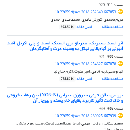
صفحه
911-920
10.22059/ijswr.2018.252649.667853
مریم محمدی، کورش قادری، محمد مهدی احمدی
مشاهده مقاله
اصل مقاله
973.52 K
اثر اسید سیتریک، نیتریلو تری استیک اسید و پلی اکریل آمید
آنیونی بر گیاه‌پالایی نیکل به وسیله ذرت و آفتابگردان
صفحه
933-921
10.22059/ijswr.2018.254627.667878
الهام محبی نجم آبادی، امیر فتوت، اکرم حلاج نیا
مشاهده مقاله
اصل مقاله
755.82 K
بررسی بیلان جرمی نیتروژن نیتراتی (NO3-N) بین زهاب خروجی
و خاک تحت‏ تأثیر کاربرد بقایای خام پسته و بیوچار آن
صفحه
935-949
10.22059/ijswr.2018.260025.667939
سعید سنائی اردکانی، مهدی شرفا، عبدالمجید لیاقت، محسن فرح بخش،
فرهاد دهقانی