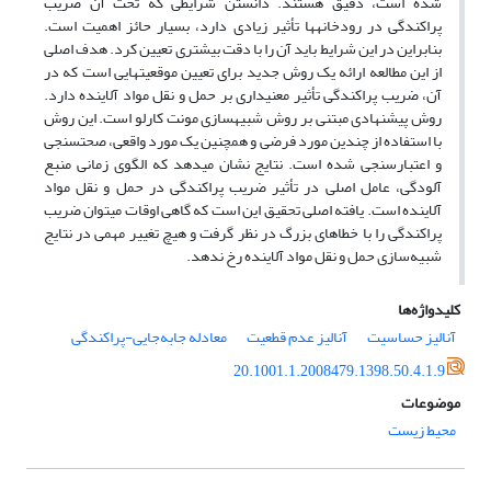
شده است، دقیق هستند. دانستن شرایطی که تحت آن ضریب
پراکندگی در رودخانه­ها تأثیر زیادی دارد، بسیار حائز اهمیت است.
بنابراین در این شرایط باید آن را با دقت بیش­تری تعیین کرد. هدف اصلی
از این مطالعه ارائه یک روش جدید برای تعیین موقعیت­هایی است که در
آن، ضریب پراکندگی تأثیر معنی­داری بر حمل و نقل مواد آلاینده دارد.
روش پیشنهادی مبتنی بر روش شبیه­سازی مونت کارلو است. این روش
با استفاده از چندین مورد فرضی و همچنین یک مورد واقعی، صحت­سنجی
و اعتبارسنجی شده است. نتایج نشان می­دهد که الگوی زمانی منبع
آلودگی، عامل اصلی در تأثیر ضریب پراکندگی در حمل و نقل مواد
آلاینده است. یافته اصلی تحقیق این است که گاهی اوقات می­توان ضریب
پراکندگی را با خطاهای بزرگ در نظر گرفت و هیچ تغییر مهمی در نتایج
شبیه‌سازی حمل و نقل مواد آلاینده رخ ندهد.
کلیدواژه‌ها
آنالیز حساسیت
آنالیز عدم قطعیت
معادله جابه‌جایی-پراکندگی
20.1001.1.2008479.1398.50.4.1.9
موضوعات
محیط زیست