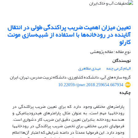
تعیین میزان اهمیت ضریب پراکندگی طولی در انتقال
آلاینده در رودخانه‌ها با استفاده از شبیه‌سازی مونت
کارلو
نوع مقاله : مقاله پژوهشی
نویسندگان
الهام کرمی چمه
مهدی مظاهری
گروه سازه های آبی، دانشکده کشاورزی، دانشگاه تربیت مدرس، تهران، ایران
10.22059/ijswr.2018.259654.667934
چکیده
پارامترهای مختلفی وجود دارد که برای تعیین ضریب پراکندگی در
رودخانه­ها مهم است، به عنوان مثال پارامترهای هیدرودینامیکی و
هندسه رودخانه. بنابراین تعیین دقیق این ضریب کار دشواری است.
فرمول­های تجربی مختلفی برای تخمین ضریب پراکندگی در رودخانه­ها
وجود دارد. این فرمول­ها عمدتاً در دامنه شرایطی که اعتبار آن‌ها اعلام