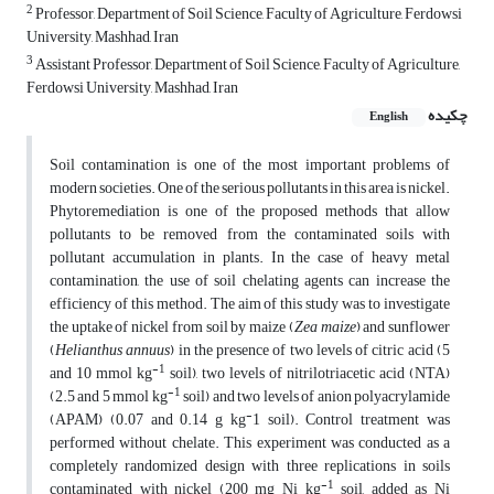
2
Professor, Department of Soil Science, Faculty of Agriculture, Ferdowsi
University, Mashhad, Iran
3
Assistant Professor, Department of Soil Science, Faculty of Agriculture,
Ferdowsi University, Mashhad, Iran
چکیده
English
Soil contamination is one of the most important problems of
modern societies. One of the serious pollutants in this area is nickel.
Phytoremediation is one of the proposed methods that allow
pollutants to be removed from the contaminated soils with
pollutant accumulation in plants. In the case of heavy metal
contamination, the use of soil chelating agents can increase the
efficiency of this method. The aim of this study was to investigate
the uptake of nickel from soil by maize (
Zea maize
) and sunflower
(
Helianthus annuus
) in the presence of two levels of citric acid (5
-1
and 10 mmol kg
soil), two levels of nitrilotriacetic acid (NTA)
-1
(2.5 and 5 mmol kg
soil) and two levels of anion polyacrylamide
-
(APAM) (0.07 and 0.14 g kg
1 soil). Control treatment was
performed without chelate. This experiment was conducted as a
completely randomized design with three replications in soils
-1
contaminated with nickel (200 mg Ni kg
soil, added as Ni