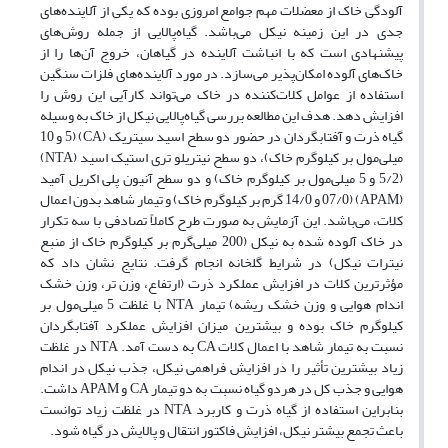
آلودگی خاک از معضلات مهم جوامع امروزی بوده که یکی از آلاینده‌های
جدی در این زمینه نیکل می‌باشد. گیاه‌پالایی از جمله روش‌های
پیشنهادی است که با انباشت آلاینده در گیاهان، خروج آن‌ها را از
خاک‌های آلوده امکان‌پذیر می‌سازد. در مورد آلاینده‌های فلزات سنگین
استفاده از عوامل کلات‌کننده در خاک می‌تواند کارآیی این روش را
افزایش دهد. هدف این مطالعه بررسی گیاه‌پالایی نیکل از خاک به وسیله
گیاه ذرت و آفتابگردان در حضور دو سطح اسید سیتریک (CA) (5 و 10
میلی‌مول بر کیلو‌گرم خاک)، دو سطح نیتریلو تری استیک اسید (NTA)
(5/2 و 5 میلی‌مول بر کیلوگرم خاک) و دو سطح آنیون پلی اکریل آمید
(APAM) (07/0 و 14/0 گرم بر کیلو‌گرم خاک) و تیمار شاهد بدون اعمال
کلات، می‌باشد. این آزمایش به صورت طرح کاملاً تصادفی با سه تکرار
در خاک آلوده شده به نیکل (200 میلی‌گرم بر کیلو‌گرم خاک از منبع
نیترات نیکل) در شرایط گلخانه انجام گرفت. نتایج نشان داد که
مؤثرترین کلات در افزایش عملکرد ذرت (ارتفاع، وزن تر، وزن خشک
اندام هوایی و وزن خشک ریشه) تیمار NTA با غلظت 5 میلی‌مول بر
کیلوگرم خاک بوده و بیشترین میزان افزایش عملکرد آفتابگردان
نسبت به تیمار شاهد با اعمال کلات CA به دست آمد. NTA در غلظت‌
زیاد بیشترین تأثیر را در افزایش فراهمی نیکل، جذب نیکل در اندام
هوایی و جذب کل در هردو گیاه نسبت به دو تیمار CA و APAM داشت.
بنابراین استفاده از گیاه ذرت و کاربرد NTA در غلظت زیاد توانست
باعث تجمع بیشتر نیکل، افزایش فاکتور انتقال و پالایش در گیاه شود.