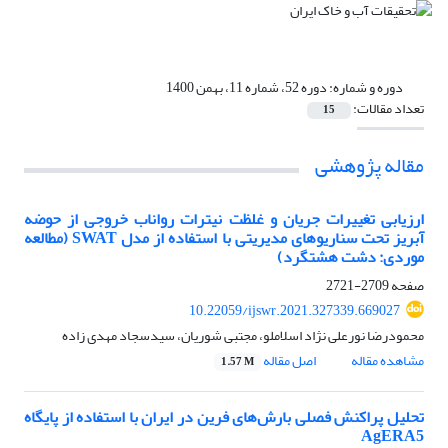
دوره و شماره:
دوره 52، شماره 11، بهمن 1400
تعداد مقالات:
15
مقاله پژوهشی
ارزیابی تغییرات جریان و غلظت نیترات رواناب خروجی از حوضه
آبریز تحت سناریوهای مدیریتی با استفاده از مدل SWAT (مطالعه
موردی: دشت هشتگرد)
صفحه
2709-2721
10.22059/ijswr.2021.327339.669027
محمودرضا نورعلی نژاد اسلاملو، مجتبی شوریان، سیدسجاد مهدی زاده
مشاهده مقاله
اصل مقاله
1.57 M
تحلیل پراکنش فصلی بارش‌های فرین در ایران با استفاده از پایگاه
AgERA5