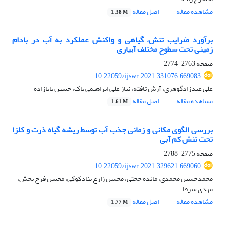
مشاهده مقاله
اصل مقاله
1.38 M
برآورد ضرایب‌ تنش، گیاهی و ‌واکنش عملکرد به ‌آب در بادام‌
زمینی تحت سطوح مختلف آبیاری
صفحه
2763-2774
10.22059/ijswr.2021.331076.669083
علی عبدزادگوهری، آرش تافته، نیاز علی ابراهیمی پاک، حسین بابازاده
مشاهده مقاله
اصل مقاله
1.61 M
بررسی الگوی مکانی و زمانی جذب آب توسط ریشه گیاه ذرت و کلزا
تحت تنش کم آبی
صفحه
2775-2788
10.22059/ijswr.2021.329621.669060
محمدحسین محمدی، مائده حجتی، محسن زارع بنادکوکی، محسن فرح بخش،
مهدی شرفا
مشاهده مقاله
اصل مقاله
1.77 M