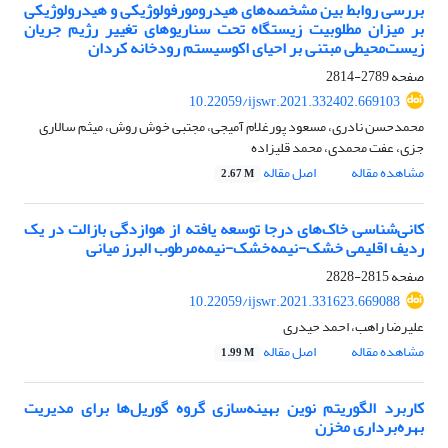
بررسی روابط بین مشخصه‌های هیدرومورفولوژیکی و هیدرولوژیکی
بر میزان مطلوبیت زیستگاه تحت سناریوهای تغییر رژیم جریان
زیست‌محیطی مبتنی بر احیای اکوسیستم رودخانه کردان
صفحه
2789-2814
10.22059/ijswr.2021.332402.669103
محمدحسن نادری، مسعود پورغلام آمیجی، مجتبی خوش روش، میثم سالاری
جزی، عفت محمدی، محمد قلیزاده
مشاهده مقاله
اصل مقاله
2.67 M
کانی‌شناسی خاک‌های درجا توسعه یافته از هوازدگی بازالت در یک
ردیف اقلیمی خشک-نیمه‌خشک-نیمه‌مرطوب البرز میانی
صفحه
2815-2828
10.22059/ijswr.2021.331623.669088
علیرضا راهب، احمد حیدری
مشاهده مقاله
اصل مقاله
1.99 M
کاربرد الگوریتم نوین بهینه‌سازی گروه گوریل‌ها برای مدیریت
بهره‌برداری مخزن