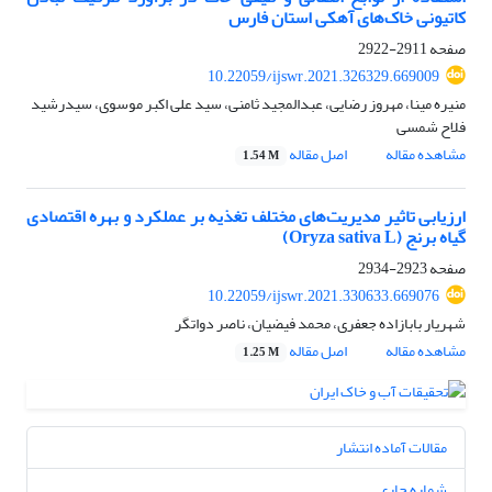
کاتیونی خاک‌های آهکی استان فارس
صفحه
2911-2922
10.22059/ijswr.2021.326329.669009
منیره مینا، مهروز رضایی، عبدالمجید ثامنی، سید علی اکبر موسوی، سیدرشید
فلاح شمسی
مشاهده مقاله
اصل مقاله
1.54 M
ارزیابی تاثیر مدیریت‌های مختلف تغذیه بر عملکرد و بهره اقتصادی
گیاه برنج (Oryza sativa L)
صفحه
2923-2934
10.22059/ijswr.2021.330633.669076
شهریار بابازاده جعفری، محمد فیضیان، ناصر دواتگر
مشاهده مقاله
اصل مقاله
1.25 M
مقالات آماده انتشار
شماره جاری