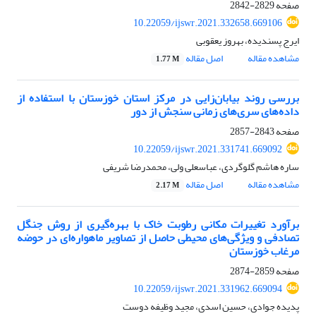
صفحه
2829-2842
10.22059/ijswr.2021.332658.669106
ایرج پسندیده، بهروز یعقوبی
مشاهده مقاله
اصل مقاله
1.77 M
بررسی روند بیابان‌زایی در مرکز استان خوزستان با استفاده از
داده‌های سری‌های زمانی سنجش از دور
صفحه
2843-2857
10.22059/ijswr.2021.331741.669092
ساره هاشم گلوگردی، عباسعلی ولی، محمدرضا شریفی
مشاهده مقاله
اصل مقاله
2.17 M
برآورد تغییرات مکانی رطوبت خاک با بهره‌گیری از روش جنگل
تصادفی و ویژگی‌های محیطی حاصل از تصاویر ماهواره‌ای در حوضه
مرغاب خوزستان
صفحه
2859-2874
10.22059/ijswr.2021.331962.669094
پدیده جوادی، حسین اسدی، مجید وظیفه دوست