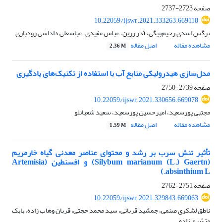
صفحه
2723-2737
10.22059/ijswr.2021.333263.669118
نرگس اسدی رحیم‌بیگی، آذر زرین، عباس مفیدی، عباسعلی داداشی رودباری
مشاهده مقاله
اصل مقاله
2.36 M
مدل‌سازی هیدرولیکی منابع آب با استفاده از تکنیک‌های یادگیری
صفحه
2739-2750
10.22059/ijswr.2021.330656.669078
مجتبی پورسعید، امیرحسین پورسعید، سعید شعبانلو
مشاهده مقاله
اصل مقاله
1.59 M
تأثیر تنش سرب بر رشد و محتوای عناصر معدنی گیاه خارمریم
(Silybum marianum (L.) Gaertn) و افسنطین (Artemisia
absinthium L.)
صفحه
2751-2762
10.22059/ijswr.2021.329843.669063
ناطق لشکری صنمی، جمشید قربانی، سید محمد حجتی، قربان وهاب زاده، بابک
متشرع زاده