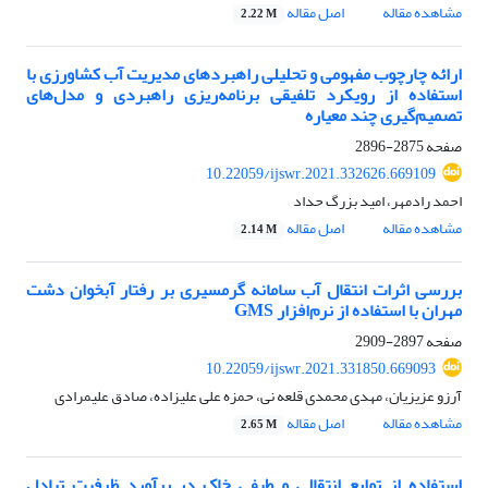
مشاهده مقاله
اصل مقاله
2.22 M
ارائه چارچوب مفهومی و تحلیلی راهبردهای مدیریت آب کشاورزی با
استفاده از رویکرد تلفیقی برنامه‌ریزی راهبردی و مدل‌های
تصمیم‌گیری چند معیاره
صفحه
2875-2896
10.22059/ijswr.2021.332626.669109
احمد رادمهر، امید بزرگ حداد
مشاهده مقاله
اصل مقاله
2.14 M
بررسی اثرات انتقال آب سامانه گرمسیری بر رفتار آبخوان دشت
مهران با استفاده از نرم‌افزار GMS
صفحه
2897-2909
10.22059/ijswr.2021.331850.669093
آرزو عزیزیان، مهدی محمدی قلعه نی، حمزه علی علیزاده، صادق علیمرادی
مشاهده مقاله
اصل مقاله
2.65 M
استفاده از توابع انتقالی و طیفی خاک در برآورد ظرفیت تبادل