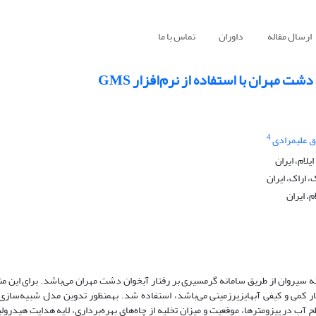
ارسال مقاله
داوران
تماس با ما
 مهران با استفاده از نرم‌افزار GMS
4
 علیمرادی
ام، ایران
 اراک، ایران
، ایران
ل حدود 97 میلیون مترمکعب آب رودخانه سیروان از طریق سامانه گرمسیری بر رفتار آبخوان دشت مهران می‌باشد. برای 
ای شبیه‌سازی رفتار کمی و کیفی آب­های­زیرزمینی می‌باشد، استفاده شد. به­منظور تدوین مدل شبیه‌ساز
ب در پیزومترها، موقعیت و میزان تخلیه از چاه‌های بهره‌برداری، لایه هدایت هیدرولی