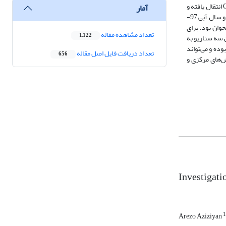
وسیله نرام افزار ArcGIS تهیه و از طریق سیستم GMS فراخوانی شد. در گام بعدی لایه‌های ایجاد شده و مدل مفهومی به مدل عددی MODFLOW در نرم افزار GMS انتقال یافته و
آمار
اجرا گردید. واسنجی مدل در حالت جریان پایدار، واسنجی مدل در حالت غیرپایدار و صحت‌سنجی مدل به ترتیب با استفاده از اطلاعات مهرماه 1395، سال آبی 96-1395 و سال آبی 97-
سازی رفتار کمی آبخوان بود. برای
تعداد مشاهده مقاله
1,122
 گرمسیری در این سه سناریو به
بوده و می‌تواند
تعداد دریافت فایل اصل مقاله
656
 می‌دهد که در صورت بهره‌برداری از شبکه کمتر از 10 سال آینده بخش‌های مرکزی و
Investigati
1
Arezo Aziziyan