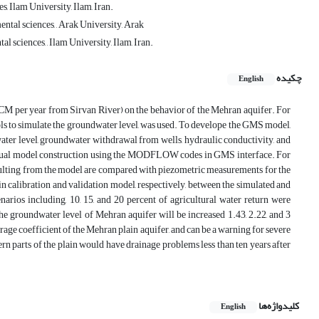
, Ilam University, Ilam, Iran.
ntal sciences, , Arak University, Arak
 sciences, , Ilam University, Ilam, Iran.
چکیده
English
 MCM per year from Sirvan River) on the behavior of the Mehran aquifer. For
ls to simulate the groundwater level, was used. To develope the GMS model,
ater level, groundwater withdrawal from wells, hydraulic conductivity, and
ptual model construction using the MODFLOW codes in GMS interface. For
resulting from the model are compared with piezometric measurements for the
 calibration and validation model, respectively, between the simulated and
s including, 10, 15, and 20 percent of agricultural water return were
the groundwater level of Mehran aquifer will be increased 1.43, 2.22, and 3
torage coefficient of the Mehran plain aquifer, and can be a warning for severe
ern parts of the plain would have drainage problems less than ten years after
کلیدواژه‌ها
English