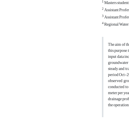
1
Masters student 
2
Assistant Profes
3
Assistant Profes
4
Regional Water 
The aim of th
this purpose,
input data in
groundwater 
steady and tr
period Oct-20
observed gro
conducted to 
meter per yea
drainage prob
the operation