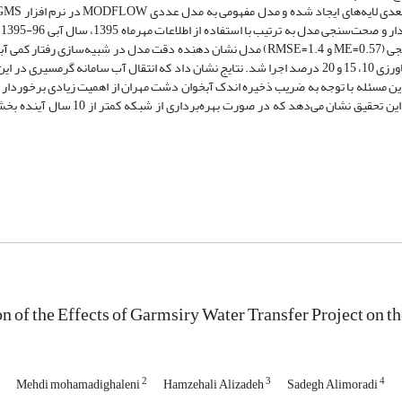
1396انجام شد. نتایج حاصل از واسنجی (ME=0.12 و RMSE=0.84) و صحت‌سنجی (ME=0.57 و RMSE=1.4) مدل نشان دهنده دقت مدل در شبیه‌
بررسی اثرات انتقال آب سامانه گرمسیری مدل با سه سناریوی برگشت آب کشاورزی 10، 15 و 20 درصد اجرا شد. نتایج نشان داد که انتقال آب سامانه
یش می‌دهد. این مسئله با توجه به ضریب ذخیره اندک آبخوان دشت مهران از اهمیت زیادی برخوردار 
به عنوان هشداری برای مشکلات شدید زهکشی در آینده نزدیک باشد. نتایج این تحقیق نشان
on of the Effects of Garmsiry Water Transfer Project on
2
3
4
Mehdi mohamadighaleni
Hamzehali Alizadeh
Sadegh Alimoradi