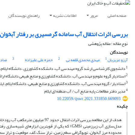
صفحه اصلی
مرور
اطلاعات نشریه
راهنمای نویسندگان
بررسی اثرات انتقال آب سامانه گرمسیری بر رفتار آبخوان دشت
نوع مقاله : مقاله پژوهشی
نویسندگان
3
2
1
آرزو عزیزیان
مهدی محمدی قلعه نی
حمزه علی علیزاده
صادق
1
دانشجوی کارشناسی ارشد گروه مهندسی آب، دانشکده کشاورزی، دانشگاه ایلام، ایل
2
استادیار گروه علوم و مهندسی آب، دانشکده کشاورزی و منابع طبیعی دانشگاه اراک،
3
استادیار/ گروه مهندسی آب، دانشکده کشاورزی و منابع طبیعی، دانشگاه ایلام، ایلام
4
مدیر دفتر مطالعات پایه منابع آب / آب منطقه ای ایلام
10.22059/ijswr.2021.331850.669093
چکیده
هدف از این مطالعه بررسی اثرات انتقا
مدل‌سازی آب زیرزمینی (GMS) که یکی از قویترین ابزاره
محدوده مرز آبخوان، توپوگرافی سطح زمین، تراز سنگ کف، موقعیت و تراز سطح آ