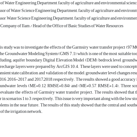
of Water Engineering Department, faculty of agriculture and environmental sciences
sor of Water Science Engineering Department,, faculty of agriculture and environme
sor ,Water Science Engineering Department,, faculty of agriculture and environmental
Company of Ilam / Head of the Office of Basic Studies of Water Resources
is study was to investigate the effects of the Garmsiry water transfer project (97
 the Groundwater Modeling System (GMS 7.1), which is one of the most suitable too
cluding; aquifer boundary, Digital Elevation Model (DEM), bedrock level, groundw
recharge layers were prepared by ArcGIS 10.4. These layers were used to conce
ansient state calibration, and validation of the model, groundwater level changes 
16, 2016-2017, and 2017–2018, respectively. The results showed a good accuracy in
undwater levels (ME=0.12, RMSE=0.84) and (ME=0.57, RMSE=1.4). Three scenario
evaluate the effects of Garmsiry water transfer project. The results showed that 
r in scenarios 1 to 3, respectively. This issue is very important along with the low s
lems in the near future. The results of this study showed that the central and south
 of the irrigation network.