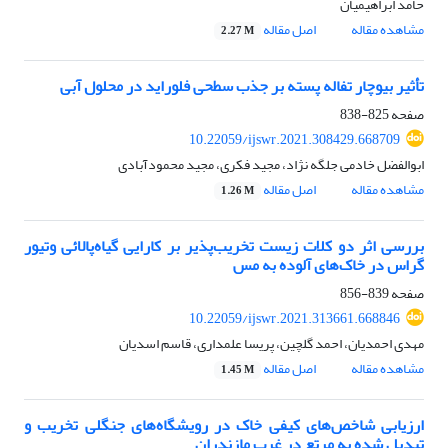
حامد ابراهیمیان
مشاهده مقاله
اصل مقاله
2.27 M
تأثیر بیوچار تفاله پسته بر جذب سطحی فلوراید در محلول آبی
صفحه
825-838
10.22059/ijswr.2021.308429.668709
ابوالفضل خادمی جلگه نژاد، مجید فکری، مجید محمودآبادی
مشاهده مقاله
اصل مقاله
1.26 M
بررسی اثر دو کلات زیست تخریب‌پذیر بر کارایی گیاه‌پالائی وتیور
گراس در خاک‌های آلوده به مس
صفحه
839-856
10.22059/ijswr.2021.313661.668846
مهدی احمدیان، احمد گلچین، پریسا علمداری، قاسم اسدیان
مشاهده مقاله
اصل مقاله
1.45 M
ارزیابی شاخص‌های کیفی خاک در رویشگاه‌های جنگلی تخریب و
تبدیل شده به مرتع در غرب مازندران