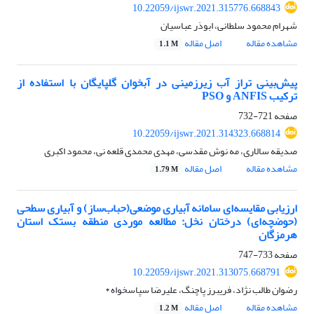
10.22059/ijswr.2021.315776.668843
شهرام محمود سلطانی، ابوذر عباسیان
مشاهده مقاله
اصل مقاله
1.1 M
پیش‌بینی تراز آب زیرزمینی در آبخوان گلپایگان با استفاده از
ترکیب ANFIS و PSO
صفحه
721-732
10.22059/ijswr.2021.314323.668814
صدیقه سالاری، مه نوش مقدسی، مهدی محمدی قلعه نی، محمود اکبری
مشاهده مقاله
اصل مقاله
1.79 M
ارزیابی مقایسه‌ای سامانه آبیاری موضعی(حباب‌ساز) و آبیاری سطحی
(حوضچه‌ای) درختان نخل: مطالعه موردی منطقه بستک استان
هرمزگان
صفحه
733-747
10.22059/ijswr.2021.313075.668791
رضوان طالب نژاد، فریبرز پاچنگ، علیرضا سپاسخواه *
مشاهده مقاله
اصل مقاله
1.2 M