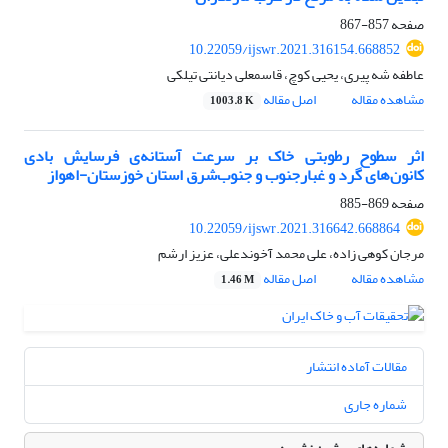
صفحه
857-867
10.22059/ijswr.2021.316154.668852
عاطفه شه پیری، یحیی کوچ، قاسمعلی دیانتی تیلکی
مشاهده مقاله
اصل مقاله
1003.8 K
اثر سطوح رطوبتی خاک بر سرعت آستانه‌ی فرسایش بادی
کانون‌های گرد و غبارجنوب و جنوب‌شرق استان خوزستان-اهواز
صفحه
869-885
10.22059/ijswr.2021.316642.668864
مرجان کوهی زاده، علی محمد آخوندعلی، عزیز ارشم
مشاهده مقاله
اصل مقاله
1.46 M
مقالات آماده انتشار
شماره جاری