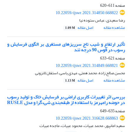
صفحه
611-620
10.22059/ijswr.2021.314850.668822
رضا سعیدی، عباس ستوده نیا
مشاهده مقاله
اصل مقاله
1.09 M
تأثیر ارتفاع و شیب تاج ‌سرریز‌های مستغرق بر الگوی فرسایش و
رسوب در قوس 90 درجه تند
صفحه
621-633
10.22059/ijswr.2021.314849.668821
محسن صالح زاده، محمد همتی، مهدی یاسی، استفان لانزونی
مشاهده مقاله
اصل مقاله
1.13 M
بررسی اثر تغییرات کاربری اراضی بر فرسایش خاک و تولید رسوب
در حوضه رامهرمز با استفاده از طبقه‌بندی شیءگرا و مدل RUSLE
صفحه
635-649
10.22059/ijswr.2021.316628.668863
سعید امانپور، محمد عبیات، محمود عبیات، ماجده عبیات