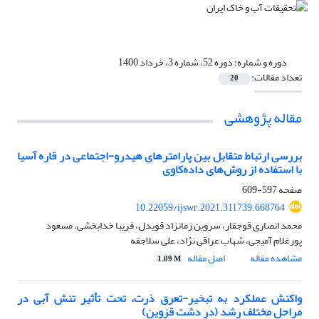
دوره و شماره:
دوره 52، شماره 3، خرداد 1400
تعداد مقالات:
20
مقاله پژوهشی
بررسی ارتباط متقابل بین پارامتر‏های هیدرو-اجتماعی در قاره آسیا
با استفاده از روش‌های داده‌کاوی
صفحه
597-609
10.22059/ijswr.2021.311739.668764
محمد انصاری قوجقار، سروین زمانزاد قویدل، فریبا خدابخشی، مسعود
پورغلام آمیجی، شهاب عراقی نژاد، علی سلاجقه
مشاهده مقاله
اصل مقاله
1.09 M
واکنش عملکرد به تبخیر-تعرق ذرت، تحت تأثیر تنش آبی در
مراحل مختلف رشد (در دشت قزوین)