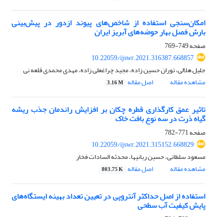
امکان‌سنجی استفاده از شاخص‌های پیوند ازدور در پیش‌بینی
بارش فصل بهار حوضه‌های آبریز ایران
صفحه
749-769
10.22059/ijswr.2021.316387.668857
جلیل هلالی، توران حسین زاده، مجید چراغعلی زاده، مهدی محمدی قلعه نی
مشاهده مقاله
اصل مقاله
3.16 M
تاثیر عمق کارگذاری قطره چکان بر افزایش راندمان جذب ریشه
گیاه ذرت در سه نوع بافت‏ خاک
صفحه
771-782
10.22059/ijswr.2021.315152.668829
مسعود سلطانی، حسین ربانیها، محدثه السادات فخار
مشاهده مقاله
اصل مقاله
803.75 K
استفاده از اصل حداکثر آنتروپی در تعیین تعداد بهینه ایستگاه‌های
پایش کیفیت آب سطحی