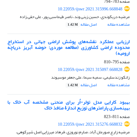
صفحه
783-794
10.22059/ijswr.2021.315996.668848
مرضیه دریکوندی، حسین زینی وند، ناصر طهماسبی پور، علی حقی زاده
مشاهده مقاله
اصل مقاله
1.42 M
ارزیابی عملکرد نقشه‌های پوشش اراضی جهانی در استخراج
محدوده اراضی کشاورزی (مطالعه موردی: حوضه آبریز دریاچه
ارومیه)
صفحه
795-810
10.22059/ijswr.2021.315097.668828
زانکو زندسلیمی، سمیه سیما، علی جعفر موسیوند
مشاهده مقاله
اصل مقاله
1.42 M
بهبود کارایی مدل تولر-اُر برای منحنی مشخصه آب خاک با
بهینه‌سازی پارامترهای توزیع اندازۀ منافذ خاک
صفحه
811-823
10.22059/ijswr.2021.315276.668832
مرضیه زارع صورمان آباد، صارم نوروزی، فرهاد میرزایی اصل شیرکوهی،