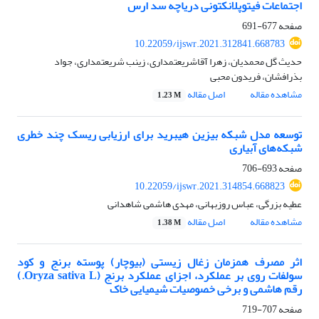
اجتماعات فیتوپلانکتونی دریاچه سد ارس
صفحه
677-691
10.22059/ijswr.2021.312841.668783
حدیث گل محمدیان، زهرا آقاشریعتمداری، زینب شریعتمداری، جواد
بذرافشان، فریدون محبی
مشاهده مقاله
اصل مقاله
1.23 M
توسعه مدل شبکه بیزین هیبرید برای ارزیابی ریسک چند خطری
شبکه‌های آبیاری
صفحه
693-706
10.22059/ijswr.2021.314854.668823
عطیه بزرگی، عباس روزبهانی، مهدی هاشمی شاهدانی
مشاهده مقاله
اصل مقاله
1.38 M
اثر مصرف همزمان زغال زیستی (بیوچار) پوسته برنج و کود
سولفات روی بر عملکرد، اجزای عملکرد برنج (Oryza sativa L.)
رقم هاشمی و برخی خصوصیات شیمیایی خاک
صفحه
707-719