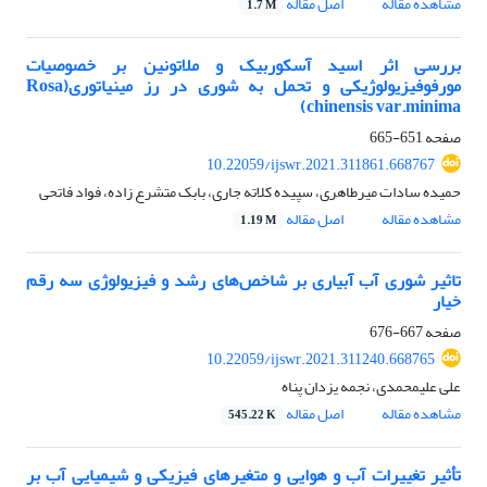
مشاهده مقاله
اصل مقاله
1.7 M
بررسی اثر اسید آسکوربیک و ملاتونین بر خصوصیات
مورفوفیزیولوژیکی و تحمل به شوری در رز مینیاتوری(Rosa
chinensis var.minima)
صفحه
651-665
10.22059/ijswr.2021.311861.668767
حمیده سادات میرطاهری، سپیده کلاته جاری، بابک متشرع زاده، فواد فاتحی
مشاهده مقاله
اصل مقاله
1.19 M
تاثیر شوری آب آبیاری بر شاخص‌های رشد و فیزیولوژی سه رقم
خیار
صفحه
667-676
10.22059/ijswr.2021.311240.668765
علی علیمحمدی، نجمه یزدان پناه
مشاهده مقاله
اصل مقاله
545.22 K
تأثیر تغییرات آب و هوایی و متغیرهای فیزیکی و شیمیایی آب بر