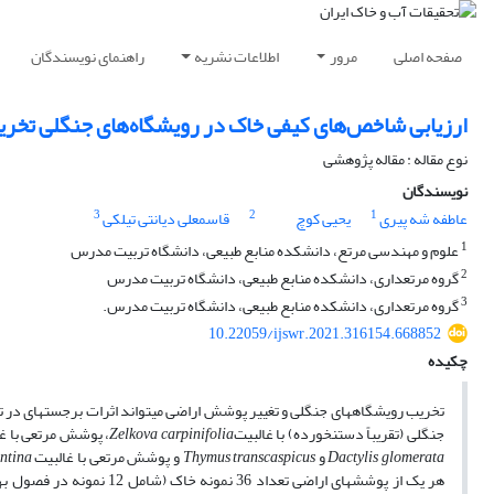
صفحه اصلی
مرور
اطلاعات نشریه
راهنمای نویسندگان
ارزیابی شاخص‌های کیفی خاک در رویشگاه‌های جنگلی تخری
نوع مقاله : مقاله پژوهشی
نویسندگان
3
2
1
عاطفه شه پیری
یحیی کوچ
قاسمعلی دیانتی تیلکی
1
علوم و مهندسی مرتع، دانشکده منابع طبیعی، دانشگاه تربیت مدرس
2
گروه مرتعداری، دانشکده منابع طبیعی، دانشگاه تربیت مدرس
3
گروه مرتعداری، دانشکده منابع طبیعی، دانشگاه تربیت مدرس.
10.22059/ijswr.2021.316154.668852
چکیده
تخریب رویشگاه­های جنگلی و تغییر پوشش اراضی می­تواند اثرات برجسته­ای د
جنگلی (تقریباً دست­نخورده) با غالبیت
Zelkova carpinifolia
، پوشش مرتعی با غ
Dactylis glomerata
و
Thymus transcaspicus
و پوشش مرتعی با غالبیت
ntina