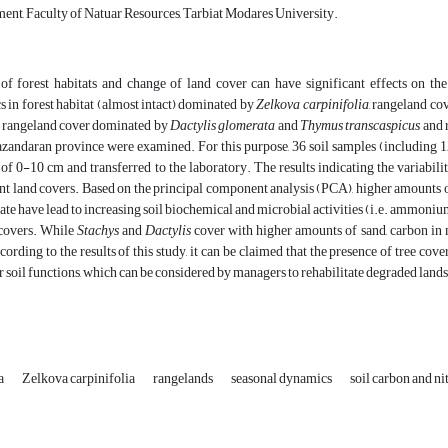
t, Faculty of Natuar Resources, Tarbiat Modares University.
f forest habitats and change of land cover can have significant effects on the va
cs in forest habitat (almost intact) dominated by
Zelkova carpinifolia
, rangeland c
, rangeland cover dominated by
Dactylis glomerata
and
Thymus transcaspicus
and 
Mazandaran province were examined. For this purpose, 36 soil samples (including
of 0-10 cm and transferred to the laboratory. The results indicating the variability
nt land covers. Based on the principal component analysis (PCA), higher amounts of
te have lead to increasing soil biochemical and microbial activities (i.e. ammonium
covers. While
Stachys
and
Dactylis
cover with higher amounts of sand, carbon in
cording to the results of this study, it can be claimed that the presence of tree cover
r soil functions, which can be considered by managers to rehabilitate degraded lands
a
Zelkova carpinifolia
rangelands
seasonal dynamics
soil carbon and n