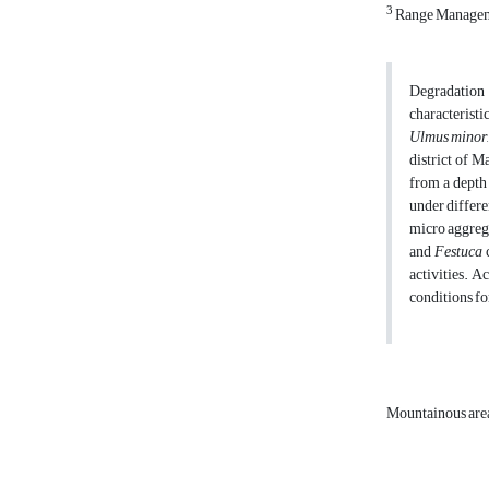
3
Range Managemen
Degradation o
characteristi
Ulmus minor
district of 
from a depth 
under differe
micro aggrega
and
Festuca
activities. Ac
conditions fo
Mountainous are