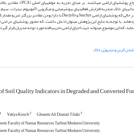
تغییرپذیری غالب ویژگی­های مورد مطالعه خاک در فصول مختلف سال تحت انواع پوشش­های
ماکرو و میکروخاکدانه­های خاک منجربه افزایش فعالیت­های بیوشیمیایی و میکروبی (آمونیوم، نیترات، س
 حالی که پوشش­های اراضی
Stachys
و
Dactylis
با دارا بودن مقادیر بزرگتر شن و مقدار ک
ده­اند. با توجه به نتایج این پژوهش می­توان اذعان داشت، که حضور پوشش­های درختی (آ
ماید، که این موضوع می­تواند جهت احیای اراضی تخریب­یافته مورد توجه مدیران قرار گیرد
شدن کربن و نیتروژن خاک
of Soil Quality Indicators in Degraded and Converted Fo
1
2
3
Yahya Kooch
Ghasem Ali Dianati Tilaki
t, Faculty of Natuar Resources, Tarbiat Modares University
t, Faculty of Natuar Resources, Tarbiat Modares University.