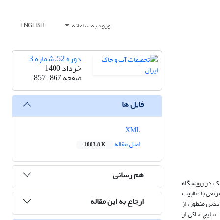
ورود به سامانه
ENGLISH
دوره 52، شماره 3
خرداد 1400
صفحه
857-867
فایل ها
XML
اصل مقاله
1003.8 K
هم رسانی
اک در رویشگاه
تعی با غالبیت
ارجاع به این مقاله
دین منظور، از
ایشگاه انتقال داده شد. نتایج حاکی از