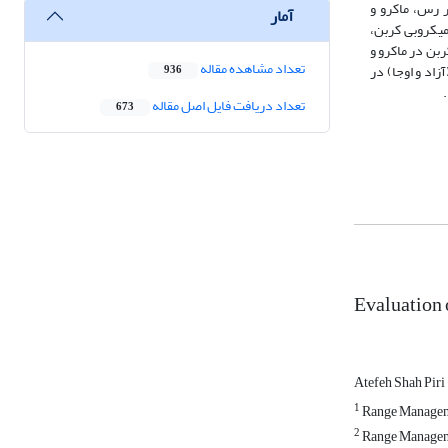
 اراضی می­باشند. بر مبنای تجزیه به مولفه­های اصلی (PCA)، مقادیر بالاتر رس، ماکرو و
آمار
هم میکروبی کربن،
ربن در ماکرو و
تعداد مشاهده مقاله
زاد و اوجا) در
936
.
تعداد دریافت فایل اصل مقاله
673
Evaluation 
Atefeh Shah Piri
1
Range Managemen
2
Range Managemen