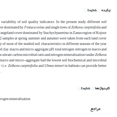
چکیده
English
riability of soil quality indicators. In the present study, different soil
over dominated by
Festuca ovina
and single trees of
Zelkova carpinifolia
and
rangeland cover dominated by
Stachys byzantina
in Zanus region of Kojoor
 12 samples at spring, summer and autumn) were taken from each land cover
 of most of the studied soil characteristics in different seasons of the year
 clay, macro and micro aggregate, pH, total nitrogen, nitrogen in macro and
, nitrate, carbon microbial ratio and nitrogen mineralization) under
Zelkova
 macro and micro-aggregate had the lowest soil biochemical and microbial
 (i.e.
Zelkova carpinifolia
and
Ulmus minor
) in habitats can provide better
.
کلیدواژه‌ها
English
itrogen mineralization
مراجع