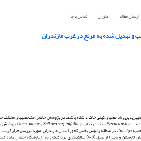
ارسال مقاله
داوران
تماس با ما
ب و تبدیل شده به مرتع در غرب مازندران
ر تغییرپذیری شاخص­های کیفی خاک داشته باشد. در پژوهش حاضر، مشخصه­های مختلف خ
البیت
Festuca ovina
و تک درختانی از
Zelkova carpinifolia
و
Ulmus minor
، پوشش مر
Stachys byza
، در منطقه زانوس بخش کجور استان مازندران، مورد بررسی قرار گرفت. ب
هر یک از پوشش­های اراضی تعداد 36 نمونه خاک (شامل 12 نمونه در فصول بهار، تابستان و پاییز) از عمق 10-0 سانتی­متری برداشت و به آزم