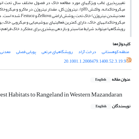
میکروخاکدانه، واکنش (pH)، نیتروژن کل، مقدار نیتروژن در 
معدنی­شدن نیتروژن) خاک تحت پوشش اراضی
Zelkova
و
Festuca
شده است. در
میکروخاکدانه­های خاک، دارای کمترین فعالیت­های بیوشیمیایی و میکروبی خاک بو
رویشگاه­ها می­تواند شرایط مناسب­تر و بازدهی بیشتری برای عملکرد خاک فراهم ن
کلیدواژه‌ها
منطقه کوهستانی
درخت آزاد
رویشگاههای مرتعی
پویایی فصلی
معدنی‌
20.1001.1.2008479.1400.52.3.19.9
عنوان مقاله
English
rest Habitats to Rangeland in Western Mazandaran
نویسندگان
English