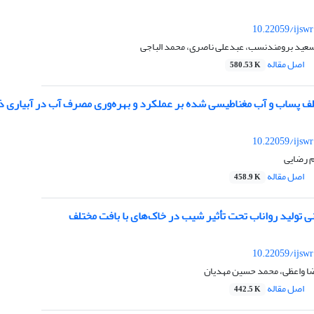
10.22059/ijsw
 سعید برومندنسب، عبدعلی ناصری، محمد الباجی
اصل مقاله
580.53 K
لف پساب و آب مغناطیسی شده بر عملکرد و بهره‌وری مصرف آب در آبیاری
10.22059/ijsw
م رضایی
اصل مقاله
458.9 K
ی تولید رواناب تحت تأثیر شیب در خاک‌های با بافت مختلف
10.22059/ijsw
ضا واعظی، محمد حسین مهدیان
اصل مقاله
442.5 K