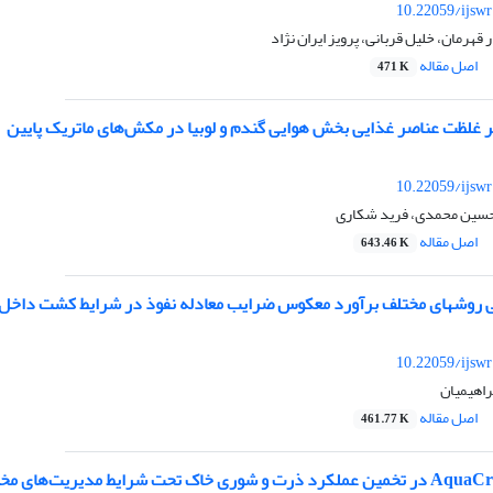
10.22059/ijsw
قهرمان، خلیل قربانی، پرویز ایران نژاد
اصل مقاله
471 K
ر غلظت عناصر غذایی بخش هوایی گندم و لوبیا در مکش‌های ماتریک پایین
10.22059/ijsw
 حسین محمدی، فرید شکاری
اصل مقاله
643.46 K
بی روش‏های مختلف برآورد معکوس ضرایب معادله نفوذ در شرایط کشت داخل
10.22059/ijsw
براهیمیان
اصل مقاله
461.77 K