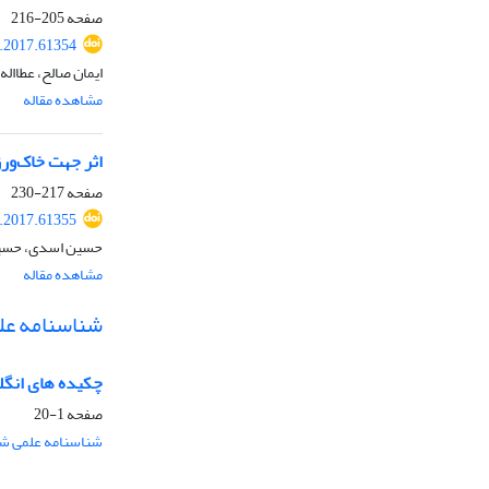
صفحه
205-216
r.2017.61354
ایمان صالح، عطااله
مشاهده مقاله
اثر جهت خاک‌ورز
صفحه
217-230
r.2017.61355
حسین اسدی، حسین
مشاهده مقاله
شناسنامه عل
چکیده های انگ
صفحه
1-20
شناسنامه علمی شم