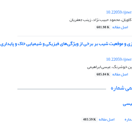
10.22059/ijsw
 کاویان، محمود حبیب نژاد، زینب جعفریان
اصل مقاله
601.98 K
ی و موقعیت شیب بر برخی از ویژگی‌های فیزیکی و شیمیایی خاک و پایداری خ
10.22059/ijsw
 خوشرنگ، عیسی ابراهیمی
اصل مقاله
685.84 K
می شماره
لیسی
اره
اصل مقاله
403.59 K