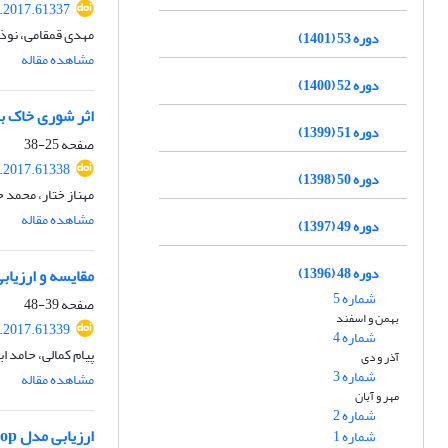
r.2017.61337
مهدی قمقامی، نوذر 
دوره 53 (1401)
مشاهده مقاله
دوره 52 (1400)
اثر شوری خاک ب
دوره 51 (1399)
صفحه
25-38
r.2017.61338
دوره 50 (1398)
مهناز ختار، محمد
مشاهده مقاله
دوره 49 (1397)
دوره 48 (1396)
مقایسه و ارزیا
شماره 5
صفحه
39-48
بهمن و اسفند
r.2017.61339
شماره 4
پیام کمالی، حامد ا
آذر و دی
شماره 3
مشاهده مقاله
مهر و آبان
شماره 2
ارزیابی مدل AquaCrop در تخمین عملکرد ذرت و شوری خاک تحت شرایط مدیریت‌های مختلف زراعی و آبیاری با آب‌شور
شماره 1