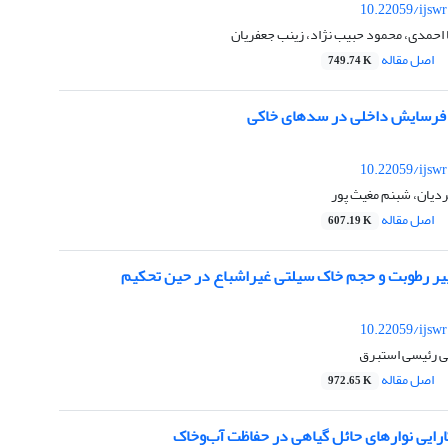
10.22059/ijsw
ضا احمدی، محمود حبیب نژاد، زینب جعفریان
اصل مقاله
749.74 K
ر فرسایش داخلی در سدهای خاکی
10.22059/ijsw
دیان، شبنم مغیث پور
اصل مقاله
607.19 K
یر رطوبت و حجم خاک سیلتی غیراشباع در حین تحکیم
10.22059/ijsw
ی رئیسی استبرق
اصل مقاله
972.65 K
ارایی نوارهای حائل گیاهی در حفاظت آب‌وخاک