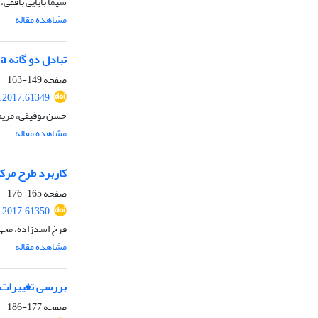
سیما بابایی بافقی،
مشاهده مقاله
تبادل دو گانه K-Ca توسط یک رس جدا شده از خاک با مینرالوژی غالب ایلایت (میکا): 1- اثر تخلیه-فروریزش رس ایلایت (میکا) بر انتخابگری K-Ca
صفحه
149-163
r.2017.61349
حسن توفیقی، مریم 
مشاهده مقاله
کاربرد طرح مرک
صفحه
165-176
r.2017.61350
فرخ اسدزاده، محی 
مشاهده مقاله
بررسی تغییرات 
صفحه
177-186