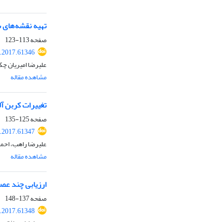
تهیه نقشه‌های س
صفحه
113-123
r.2017.61346
علیرضا امیریان چک
مشاهده مقاله
تغییرات کربن آ
صفحه
125-135
r.2017.61347
علیرضا راهب، احم
مشاهده مقاله
ارزیابی چند عصاره‌گیر شیم
صفحه
137-148
r.2017.61348