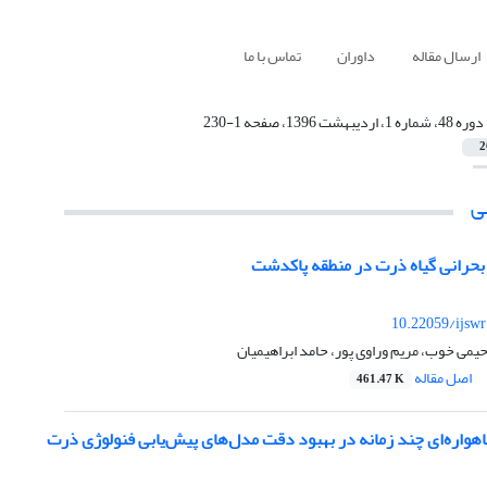
ارسال مقاله
داوران
تماس با ما
دوره 48، شماره 1، اردیبهشت 1396، صفحه 1-230
2
ی
 بحرانی گیاه ذرت در منطقه پاکدشت
10.22059/ijsw
یمی خوب، مریم وراوی پور، حامد ابراهیمیان
اصل مقاله
461.47 K
اهواره‌ای چند زمانه در بهبود دقت مدل‌های پیش‌یابی فنولوژی ذرت