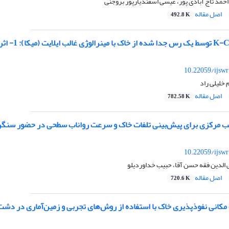
 احمد تاج آبادی پور، عیسی اسفندیارپور بروجنی
اصل مقاله
492.8 K
10.22059/ijsw
خلیلی راد
اصل مقاله
782.58 K
ب مرکزی برای پیش‌بینی تلفات خاک و سرعت رواناب سطحی در حضور سنگ
10.22059/ijsw
الدین فقه حسن آقا، حبیب خداوردیلو
اصل مقاله
720.6 K
مکانی نفوذپذیری خاک با استفاده از روش‌های تجربی و زمین‌آماری در دشت