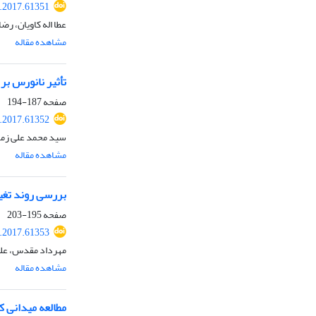
r.2017.61351
عطا اله کاویان، ر
مشاهده مقاله
تأثیر نانورس ب
صفحه
187-194
r.2017.61352
سید محمد علی زمر
مشاهده مقاله
بررسی روند تغی
صفحه
195-203
r.2017.61353
مهرداد مقدس، عل
مشاهده مقاله
مطالعه میدانی ک