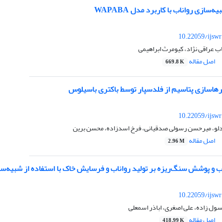
سازی رواناب با کاربرد مدل WAPABA
10.22059/ijsw
 عراقی نژاد، کیومرث ابراهیمی
اصل مقاله
669.8 K
هاسازی پتاسیم از فلدسپار توسط باکتری باسیلوس
10.22059/ijsw
لو، میرحسن رسولی صدقیانی، فرخ اسدزاده، محسن برین
اصل مقاله
2.96 M
و پوشش سنگ‌ریزه بر تولید رواناب و فرسایش خاک با استفاده از شبیه‌ساز 
10.22059/ijsw
رسول زاده، علی اصغری، اباذر اسمعلی
اصل مقاله
418.99 K