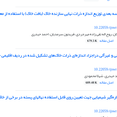
ه بعدی توزیع اندازه ذرات نهایی سازنده خاک (بافت خاک) با استفاده از 
10.22059/ijsw
ان، روح اله تقی زاده مهرجردی، فریدون سرمدیان، احمد حیدری
اصل مقاله
679.5 K
لی و غیرآلی دراجزاء اندازه‌ای ذرات خاک‌های تشکیل شده در ردیف اقلیمی
10.22059/ijsw
د حیدری، شهلا محمودی
اصل مقاله
609.48 K
یایی جهت تعیین روی قابل استفاده نهال‎های پسته در برخی از خاک‌های آهکی رفسنجان
10.22059/ijsw