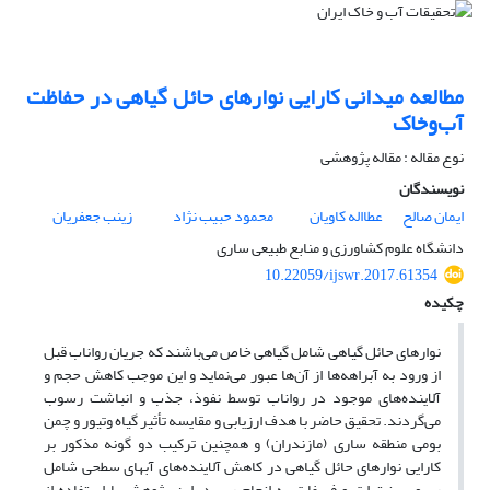
مطالعه میدانی کارایی نوارهای حائل گیاهی در حفاظت
آب‌وخاک
نوع مقاله : مقاله پژوهشی
نویسندگان
ایمان صالح
عطااله کاویان
محمود حبیب نژاد
زینب جعفریان
دانشگاه علوم کشاورزی و منابع طبیعی ساری
10.22059/ijswr.2017.61354
چکیده
نوارهای حائل گیاهی شامل گیاهی خاص می‌باشند که جریان رواناب قبل
از ورود به آبراهه‌ها از آن‌ها عبور می‌نماید و این موجب کاهش حجم و
آلاینده‌های موجود در رواناب توسط نفوذ، جذب و انباشت رسوب
می‌گردند. تحقیق حاضر با هدف ارزیابی و مقایسه تأثیر گیاه وتیور و چمن
بومی منطقه ساری (مازندران) و همچنین ترکیب دو گونه مذکور بر
کارایی نوارهای حائل گیاهی در کاهش آلاینده‌های آب­های سطحی شامل
رسوب، نیترات و فسفات به انجام رسید. این پژوهش با استفاده از