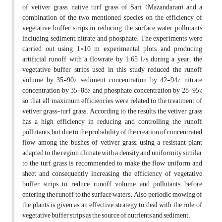
of vetiver grass, native turf grass of Sari (Mazandaran) and a
combination of the two mentioned species on the efficiency of
vegetative buffer strips in reducing the surface water pollutants
including sediment, nitrate and phosphate. The experiments were
carried out using 1×10 m experimental plots and producing
artificial runoff with a flowrate by 1.65 l/s during a year. the
vegetative buffer strips used in this study reduced the runoff
volume by 35-90%, sediment concentration by 42-94%, nitrate
concentration by 35-88% and phosphate concentration by 28-95%
so that, all maximum efficiencies were related to the treatment of
vetiver grass-turf grass. According to the results, the vetiver grass
has a high efficiency in reducing and controlling the runoff
pollutants; but, due to the probability of the creation of concentrated
flow among the bushes of vetiver grass, using a resistant plant
adapted to the region climate with a density and uniformity similar
to the turf grass is recommended to make the flow uniform and
sheet and consequently increasing the efficiency of vegetative
buffer strips to reduce runoff volume and pollutants before
entering the runoff to the surface waters. Also, periodic mowing of
the plants is given as an effective strategy to deal with the role of
vegetative buffer strips as the source of nutrients and sediment.