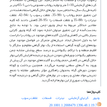
کرت‌های آزمایشی 10×1 متر و تولید رواناب مصنوعی با دبی 65/1 لیتر بر
ثانیه طی یک سال به انجام رسید. نوارهای حائل گیاهی استفاده­شده در
این تحقیق حجم رواناب را %90-35، غلظت رسوب را %94-42، غلظت
نیترات را %88-35 و غلظت فسفات را %95-28 کاهش دادند که کلیه
مقادیر حداکثر مربوط به تیمار وتیور-چمن بود. با توجه به نتایج
به‌دست‌آمده از این تحقیق می­توان اشاره نمود که گیاه وتیور کارایی
بسیار بالایی در کاهش و کنترل آلاینده‌های موجود در رواناب را داراست
اما به دلیل احتمال ایجاد جریان‌های متمرکز در فواصل موجود میان
بوته‌های این گونه گیاهی، استفاده از یک نوار گیاهی مقاوم و سازگار با
اقلیم منطقه و با تراکم، یکنواختی و درصد سطح پوشش مشابه چمن
به‌منظور یکنواخت و ورقه‌ای نمودن جریان و درنتیجه افزایش کارایی نوار
حائل گیاهی در کاهش حجم رواناب و آلاینده‌های موجود در آن پیش از
ورود به آب‌های سطحی توصیه می‌گردد. همچنین برداشت و کوتاه
نمودن دوره‌ای گیاه به‌عنوان راهکاری مؤثر به‌منظور مقابله با تجمع
تدریجی مواد مغذی و رسوب در نوارهای حائل گیاهی و درنتیجه آلوده
شدن رواناب عبوری از این نوارها ارائه گردید.
کلیدواژه‌ها
وتیور
کرتهای آزمایشی
نیترات
فسفات
غلظت رسوب
20.1001.1.2008479.1396.48.1.19.7