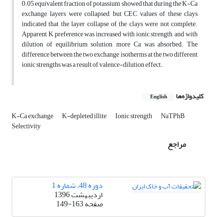
0.05 equivalent fraction of potassium showed that during the K-Ca
exchange, layers were collapsed, but CEC values of these clays
indicated that the layer collapse of the clays were not complete.
Apparent K preference was increased with ionic strength, and with
dilution of equilibrium solution, more Ca was absorbed. The
difference between the two exchange isotherms at the two different
ionic strengths was a result of valence-dilution effect.
کلیدواژه‌ها
English
K-Ca exchange
K-depleted illite
Ionic strength
NaTPhB
Selectivity
مراجع
دوره 48، شماره 1
اردیبهشت 1396
صفحه
149-163