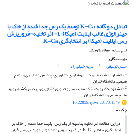
تبادل دو گانه K-Ca توسط یک رس جدا شده از خاک با
مینرالوژی غالب ایلایت (میکا): 1- اثر تخلیه-فروریزش
رس ایلایت (میکا) بر انتخابگری K-Ca
نوع مقاله : مقاله پژوهشی
نویسندگان
2
1
حسن توفیقی
مریم خلیلی راد
1
دانشیار دانشکده مهندسی و فناوری کشاورزی، پردیس کشاورزی و منابع
طبیعی، دانشگاه تهران
2
دانشجوی دکتری دانشکده مهندسی و فناوری کشاورزی، پردیس کشاورزی و
منابع طبیعی، دانشگاه تهران
10.22059/ijswr.2017.61349
چکیده
در این مطالعه اثر تخلیه پتاسیم از یک رس ایلایت جدا شده از خاک بر
انتخابگری تبادلی K-Ca در قدرت یونی 3/0 مولار مورد بررسی قرار