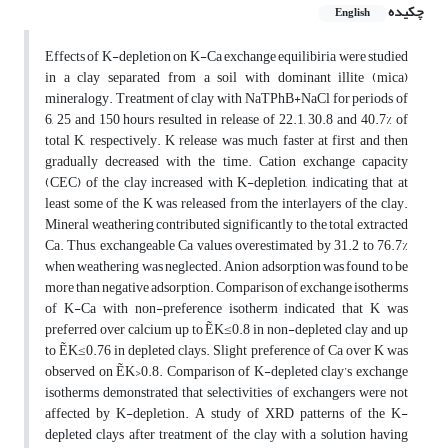
چکیده
English
Effects of K-depletion on K-Ca exchange equilibiria were studied
in a clay separated from a soil with dominant illite (mica)
mineralogy. Treatment of clay with NaTPhB+NaCl for periods of
6, 25 and 150 hours resulted in release of 22.1, 30.8 and 40.7% of
total K, respectively. K release was much faster at first and then
gradually decreased with the time. Cation exchange capacity
(CEC) of the clay increased with K-depletion, indicating that at
least some of the K was released from the interlayers of the clay.
Mineral weathering contributed significantly to the total extracted
Ca. Thus, exchangeable Ca values overestimated by 31.2 to 76.7%
when weathering was neglected. Anion adsorption was found to be
more than negative adsorption. Comparison of exchange isotherms
of K-Ca with non-preference isotherm indicated that K was
preferred over calcium up to ẼK≤0.8 in non-depleted clay and up
to ẼK≤0.76 in depleted clays. Slight preference of Ca over K was
observed on ẼK>0.8. Comparison of K-depleted clay’s exchange
isotherms demonstrated that selectivities of exchangers were not
affected by K-depletion. A study of XRD patterns of the K-
depleted clays after treatment of the clay with a solution having