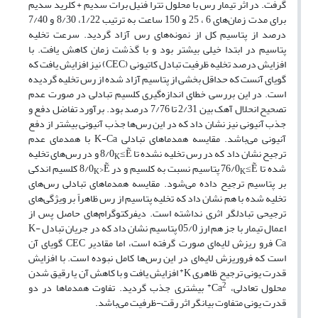
گرفت. در اثر تیمار رس با محلول تترا فنیل برات سدیم + کلرید سدیم
برای مدت زمان‌های 6 ، 25 و 150 ساعت به ترتیب 1/22، 8/30 و 7/40
درصد از پتاسیم کل از نمونه‌های رس آزاد گردید. سرعت تخلیه
پتاسیم در ابتدا خیلی بیشتر بود و با گذشت زمان کاهش یافت. با
افزایش درصد تخلیه ظرفیت تبادل کاتیونی (CEC) نیز افزایش یافت که
گویای آنست که حداقل بخشی از پتاسیم آزاد شده از رس تخلیه گردیده
است. در این بررسی خطای اندازه‌گیری کلسیم تبادلی در صورت عدم
تصحیح انحلال آهک بین 2/31 تا 7/76 درصد بود. برآورد تفاضل دفع و
جذب آنیونی نیز نشان داد که در این رس‌ها جذب آنیونی بیشتر از دفع
آنیونی می‌باشد. مقایسه همدما‌‌های تبادلی K-Ca با همدمای عدم
ترجیح نشان داد که در رس تخلیه نشده تا 8/0
≤Ẽ و در رس‌های تخلیه
K
شده تا 76/0
≤Ẽ پتاسیم نسبت به کلسیم و در 8/0
>Ẽ کلسیم اندکی
K
K
بر پتاسیم ترجیح داده می‌شود. مقایسه همدما‌های تبادلی رس‌های
تخلیه شده با هم نشان داد که تخلیه پتاسیم از رس ظاهراً بر ویژگی‌های
ترجیحی تبادلگر اثری نداشته است. دیفرکتوگرام‌های حاصل پس از
اعمال تیمار با جز هم ارز 05/0 پتاسیم نشان داد که در جریان تبادل K-
Ca فرو ریزش لایه‌ای صورت گرفته است، اما مقادیر CEC گویای آن
است که فروریزش لایه‌ای در این رس‌ها کامل نبوده است. با افزایش
+
قدرت یونی ترجیح ظاهری K
افزایش یافت و با کاهش آن یا رقیق شدن
2+
محلول تعادلی، Ca
بیشتری جذب گردید. تفاوت همدما‌ها در دو
قدرت یونی متفاوت بیانگر اثر رقت-ظرفیت می‌باشد.