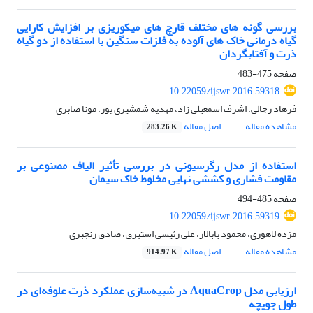
بررسی گونه های مختلف قارچ های میکوریزی بر افزایش کارایی
گیاه درمانی خاک های آلوده به فلزات سنگین با استفاده از دو گیاه
ذرت و آفتابگردان
صفحه
475-483
10.22059/ijswr.2016.59318
فرهاد رجالی، اشرف اسمعیلی زاد، مهدیه شمشیری پور، مونا صابری
مشاهده مقاله
اصل مقاله
283.26 K
استفاده از مدل رگرسیونی در بررسی تأثیر الیاف مصنوعی بر
مقاومت فشاری و کششی نهایی مخلوط خاک سیمان
صفحه
485-494
10.22059/ijswr.2016.59319
مژده لاهوری، محمود بابالار، علی رئیسی استبرق، صادق رنجبری
مشاهده مقاله
اصل مقاله
914.97 K
ارزیابی مدل AquaCrop در شبیه‌سازی عملکرد ذرت علوفه‌ای در
طول جویچه