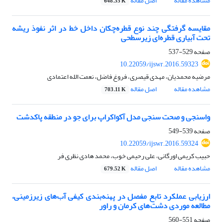
مشاهده مقاله
اصل مقاله
648.35 K
مقایسه گرفتگی چند نوع قطره‌چکان داخل خط در اثر نفوذ ریشه
تحت آبیاری قطره‌ای زیرسطحی
صفحه
529-537
10.22059/ijswr.2016.59323
مرضیه محمدیان، مهدی قیصری، فروغ فاضل، نعمت الله اعتمادی
مشاهده مقاله
اصل مقاله
703.11 K
واسنجی و صحت سنجی مدل آکواکراپ برای جو در منطقه پاکدشت
صفحه
539-549
10.22059/ijswr.2016.59324
حبیب کریمی اورگانی، علی رحیمی خوب، محمد هادی نظری فر
مشاهده مقاله
اصل مقاله
679.52 K
ارزیابی عملکرد تابع مفصل در پهنه‌بندی کیفی آب‌های زیرزمینی،
مطالعه موردی دشت‌های کرمان و راور
صفحه
551-560