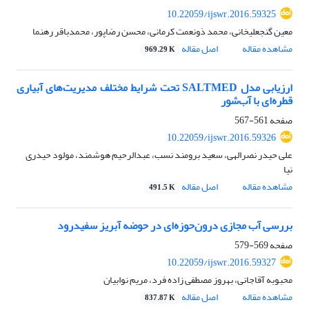
10.22059/ijswr.2016.59325
معین گنجعلیخانی، محمد ذونعمت کرمانی، محسن رضاپور، محمدباقر رهنما
مشاهده مقاله
اصل مقاله
969.29 K
ارزیابی مدل SALTMED تحت شرایط مختلف مدیریت‌های آبیاری
قطره‌ای با آب‌شور
صفحه
561-567
10.22059/ijswr.2016.59326
علی حیدر نصرالهی، سعید برومند نسب، عبدالرحیم هوشمند، مولود حیدری
نیا
مشاهده مقاله
اصل مقاله
491.5 K
بررسی آب مجازی درون‌حوزه‌ای در حوضه آبریز سفیدرود
صفحه
569-579
10.22059/ijswr.2016.59327
محبوبه آقاجانی، بهروز مصطفی زاده فرد، مریم نوابیان
مشاهده مقاله
اصل مقاله
837.87 K