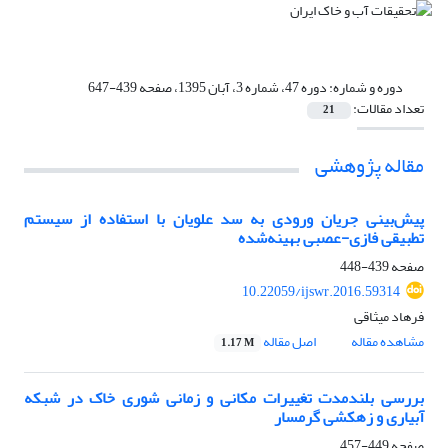
دوره و شماره:
دوره 47، شماره 3، آبان 1395، صفحه 439-647
تعداد مقالات:
21
مقاله پژوهشی
پیش‌بینی جریان ورودی به سد علویان با استفاده از سیستم
تطبیقی فازی-عصبی بهینه‌شده
صفحه
439-448
10.22059/ijswr.2016.59314
فرهاد میثاقی
مشاهده مقاله
اصل مقاله
1.17 M
بررسی بلندمدت تغییرات مکانی و زمانی شوری خاک در شبکه
آبیاری و زهکشی گرمسار
صفحه
449-457