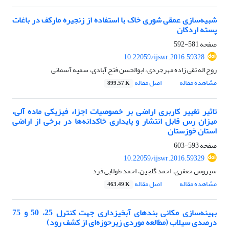
شبیه‌سازی عمقی شوری خاک با استفاده از زنجیره مارکف در باغات
پسته اردکان
صفحه
581-592
10.22059/ijswr.2016.59328
روح اله تقی زاده مهرجردی، ابوالحسن فتح آبادی، سمیه آسمانی
مشاهده مقاله
اصل مقاله
899.57 K
تاثیر تغییر کاربری اراضی بر خصوصیات اجزاء فیزیکی ماده آلی،
میزان رس قابل انتشار و پایداری خاکدانه‌ها در برخی از اراضی
استان خوزستان
صفحه
593-603
10.22059/ijswr.2016.59329
سیروس جعفری، احمد گلچین، احمد طولابی فرد
مشاهده مقاله
اصل مقاله
463.49 K
بهینه‌سازی مکانی بندهای آبخیزداری جهت کنترل 25، 50 و 75
درصدی سیلاب (مطالعه موردی زیرحوزه‌ای از کشف رود)