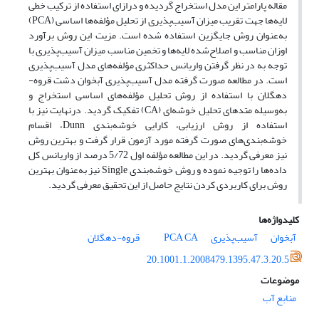
مقاله پارامتر این مدل استخراج گردیده و درازای استفاده از ترکیب خطی
لایه‌ها جهت تقریب میزان آسیب‌پذیری از تحلیل مؤلفه‌ها اساسی (PCA)
به‌عنوان روش جایگزین استفاده شده است. مزیت این روش برآورد
اوزان مناسب و اصلاح‌شده لایه‌ها و تخمین مناسب میزان آسیب‌پذیری با
توجه به در نظر گرفتن واریانس حداکثری مؤلفه‌های مدل آسیب‌پذیری
است. در مطالعه صورت گرفته مدل آسیب‌پذیری آبخوان دشت قروه-
دهگلان با استفاده از روش تحلیل مؤلفه‌های اساسی استخراج و
به‌وسیله متدهای تحلیل خوشه‌ای (CA) تفکیک گردید. درنهایت نیز با
استفاده از روش ارزیابی، کارایی خوشه‌بندی Dunn، اقسام
خوشه‌بندی‌های صورت گرفته مورد آزمون قرار گرفت و بهترین روش
نیز معرفی گردید. در این مطالعه مؤلفه اول 5/72 درصد از واریانس کل
داده‌ها را توجیه نموده و روش خوشه‌بندی Single نیز به‌عنوان بهترین
روش برای کاربردی کردن نتایج حاصل از این تحقیق معرفی گردید.
کلیدواژه‌ها
آبخوان
آسیب‌پذیری
CA
PCA
قروه-دهگلان
20.1001.1.2008479.1395.47.3.20.5
موضوعات
منابع آب