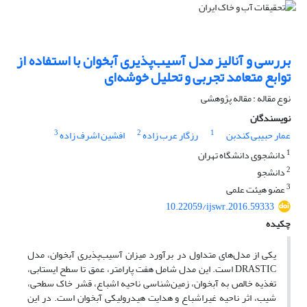
بررسی و آنالیز مدل آسیب‌پذیری آبخوان با استفاده از
توابع متعامد تجربی و تحلیل خوشه‌ای
نوع مقاله : مقاله پژوهشی
نویسندگان
3
2
1
عمار حبیبی کندبن
رزگار عرب زاده
افشین اشرف زاده
1
دانشجوی دانشگاه تهران
2
دانشجو
3
عضو هیئت علمی
10.22059/ijswr.2016.59333
چکیده
یکی از مدل‌های متداول در برآورد میزان آسیب‌پذیری آبخوان، مدل
DRASTIC است. این مدل شامل هفت پارامتر، عمق تا سطح ایستابی،
تغذیه خالص به آبخوان، زمین‌شناسی ناحیه اشباع، قشر خاک سطحی،
شیب، اثر ناحیه غیراشباع و هدایت هیدرولیکی آبخوان است. در این