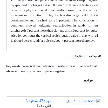
For this purpose, both pulse and continuous surface drip irrigation
by specified discharge (2.4 and 8 L/hr.) on three soil textures was
tested in a physical model. The results showed that the vertical
moisture redistribution in clay for less discharge (2.4 L/hr) is
considerable and reached to 23 percent. The conclusion in
continues showed horizontal redistribution in sandy for less
discharge is 7 percent more than clay and this is 5 percent for pulse.
Also for continues the vertical redistribution value in clay with q1
is about 6 percent and for pulse is about 4 percent more than clay.
کلیدواژه‌ها
English
Key words: horizontal front advance
resting phase
vertical front
advance
wetting pattern
pulse irrigation
مراجع
دوره 47، شماره 3
آبان 1395