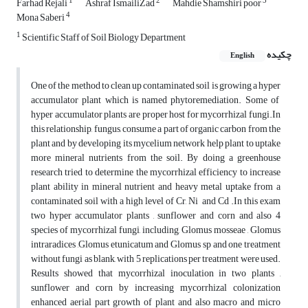
1
2
3
Farhad Rejali
Ashraf IsmailiZad
Mahdie Shamshiri poor
4
Mona Saberi
1
Scientific Staff of Soil Biology Department
چکیده
English
One of the method to clean up contaminated soil is growing a hyper
accumulator plant which is named phytoremediation. Some of
hyper accumulator plants are proper host for mycorrhizal fungi.In
this relationship, fungus, consume a part of organic carbon from the
plant and by developing its mycelium network help plant to uptake
more mineral nutrients from the soil. By doing a greenhouse
research tried to determine the mycorrhizal efficiency to increase
plant ability in mineral nutrient and heavy metal uptake from a
contaminated soil with a high level of Cr, Ni and Cd .In this exam
two hyper accumulator plants , sunflower and corn and also 4
species of mycorrhizal fungi, including, Glomus mosseae , Glomus
intraradices ,Glomus etunicatum and Glomus sp and one treatment
without fungi as blank, with 5 replications per treatment were used.
Results showed that mycorrhizal inoculation in two plants ,
sunflower and corn by increasing mycorrhizal colonization
enhanced aerial part growth of plant and also macro and micro