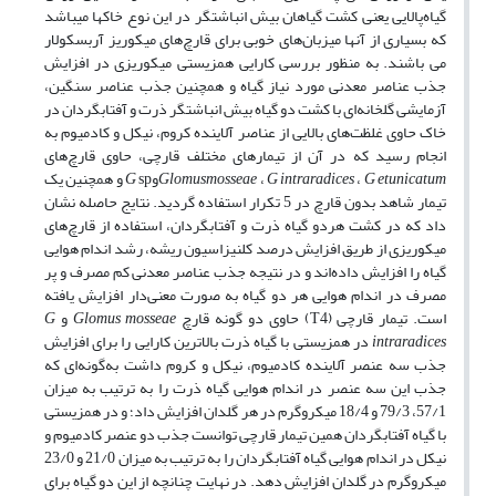
گیاه‌پالایی یعنی کشت گیاهان بیش انباشتگر در این نوع خاک­ها می­باشد
که بسیاری از آن­ها میزبان‌های خوبی برای قارچ‌های میکوریز آربسکولار
می باشند. به منظور بررسی کارایی همزیستی میکوریزی در افزایش
جذب عناصر معدنی مورد نیاز گیاه و همچنین جذب عناصر سنگین،
آزمایشی گلخانه‌ای با کشت دو گیاه بیش انباشتگر ذرت و آفتابگردان در
خاک حاوی غلظت‌های بالایی از عناصر آلاینده کروم، نیکل و کادمیوم به
انجام رسید که در آن از تیمارهای مختلف قارچی، حاوی قارچ‌های
G etunicatum
،
intraradices
G
،
mosseae
Glomus
و
G
sp و همچنین یک
تیمار شاهد بدون قارچ در 5 تکرار استفاده گردید. نتایج حاصله نشان
داد که در کشت هردو گیاه ذرت و آفتابگردان، استفاده از قارچ‌های
میکوریزی از طریق افزایش درصد کلنیزاسیون ریشه، رشد اندام هوایی
گیاه را افزایش داده‌اند و در نتیجه جذب عناصر معدنی کم مصرف و پر
مصرف در اندام هوایی هر دو گیاه به صورت معنی‌دار افزایش یافته
است. تیمار قارچی (T4) حاوی دو گونه قارچ
Glomus mosseae
و
G
intraradices
در همزیستی با گیاه ذرت بالاترین کارایی را برای افزایش
جذب سه عنصر آلاینده کادمیوم، نیکل و کروم داشت به‌گونه‌ای که
جذب این سه عنصر در اندام هوایی گیاه ذرت را به ترتیب به میزان
57/1، 79/3 و 18/4 میکروگرم در هر گلدان افزایش داد؛ و در همزیستی
با گیاه آفتابگردان همین تیمار قارچی توانست جذب دو عنصر کادمیوم و
نیکل در اندام هوایی گیاه آفتابگردان را به ترتیب به میزان 21/0 و 23/0
میکروگرم در گلدان افزایش دهد. در نهایت چنانچه از این دو گیاه برای