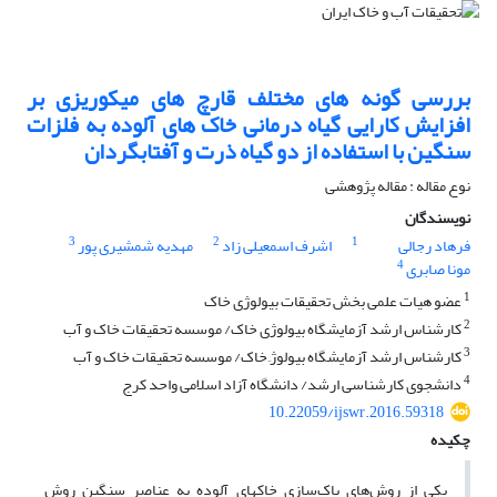
بررسی گونه های مختلف قارچ های میکوریزی بر
افزایش کارایی گیاه درمانی خاک های آلوده به فلزات
سنگین با استفاده از دو گیاه ذرت و آفتابگردان
نوع مقاله : مقاله پژوهشی
نویسندگان
3
2
1
فرهاد رجالی
اشرف اسمعیلی زاد
مهدیه شمشیری پور
4
مونا صابری
1
عضو هیات علمی بخش تحقیقات بیولوژی خاک
2
کارشناس ارشد آزمایشگاه بیولوژی خاک/ موسسه تحقیقات خاک و آب
3
کارشناس ارشد آزمایشگاه بیولوژِ خاک/ موسسه تحقیقات خاک و آب
4
دانشجوی کارشناسی ارشد/ دانشگاه آزاد اسلامی واحد کرج
10.22059/ijswr.2016.59318
چکیده
یکی از روش‌های پاک‌سازی خاک­های آلوده به عناصر سنگین روش