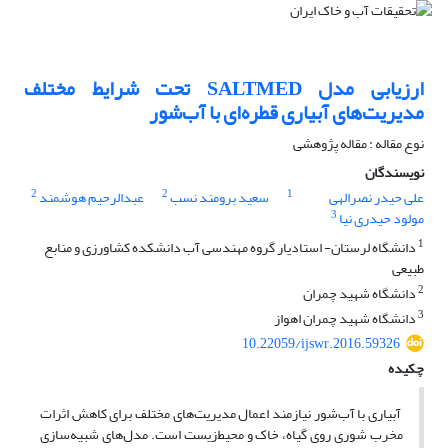
ارزیابی مدل SALTMED تحت شرایط مختلف
مدیریت‌های آبیاری قطره‌ای با آب‌شور
نوع مقاله : مقاله پژوهشی
نویسندگان
2
2
1
علی حیدر نصرالهی
سعید برومند نسب
عبدالرحیم هوشمند
3
مولود حیدری نیا
1
دانشگاه لرستان- استادیار گروه مهندسی آب دانشکده کشاورزی و منابع
طبیعی
2
دانشگاه شهید چمران
3
دانشگاه شهید چمران اهواز
10.22059/ijswr.2016.59326
چکیده
آبیاری با آب‌شور نیازمند اعمال مدیریت‌های مختلف برای کاهش اثرات
مخرب شوری روی گیاه، خاک و محیط‌زیست است. مدل‌های شبیه‌سازی