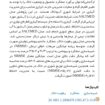
ازآنجایی‌که توان برآورد عملکرد محصول و وضعیت خاک را با توجه به
تغییر اقلیم، گیاه و عملیات مدیریتی دارند، ابزاری مناسب برای مدیریت
آبیاری در شرایط شوری آب‌وخاک هستند. در این پژوهش مدل
SALTMED تحت شرایط مختلف مدیریت آبیاری ذرت با آب‌شور مورد
ارزیابی قرار گرفت. آبیاری با استفاده از سیستم آبیاری قطره‌ای نواری در
سه مدیریت اختلاط، تناوب یک‌درمیان و تناوب نیم‌درمیان آب‌شور با آب
شیرین در چهار سطح شوری انجام شد. مدل SALTMED بر اساس
اطلاعات نیمی از تیمارها واسنجی و با نیمی دیگر صحت‌سنجی شد.
واسنجی مدل روی رطوبت خاک، عملکرد دانه و بیوماس تولیدی صورت
گرفت. متوسط ریشه میانگین مربعات خطای نرمال (NRMSE) در
شبیه‌سازی عملکرد و بیوماس به ترتیب ۲۱/۳ و ۳۵/۲ درصد به دست
آمد که بیانگر دقت بالای مدل است. میانگین مقدار NRMSE در
شبیه‌سازی رطوبت خاک برای مدیریت‌های مختلف ۵۲/۶ درصد محاسبه
شد. همچنین شبیه‌سازی توزیع شوری در خاک در مدیریت‌های تناوبی
با دقت کمتری (NRMSE=۱۵٫۷۱) نسبت به مدیریت اختلاط
(NRMSE=۹٫۵۷) صورت گرفت.
کلیدواژه‌ها
شبیه‌سازی
عملکرد
رطوبت خاک
20.1001.1.2008479.1395.47.3.13.8