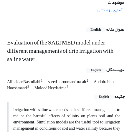
موضوعات
آبیاری و زهکشی
عنوان مقاله
English
Evaluation of the SALTMED model under
different managements of drip irrigation with
saline water
نویسندگان
English
1
2
Aliheidar Nasrollahi
saeed boroomand nasab
Abdolrahim
2
3
Hooshmand
Molood Heydarinia
چکیده
English
Irrigation with saline water needs to the different managements to
reduce the harmful effects of salinity on plants, soil and the
environment. Simulation models are the useful tool to irrigation
management in conditions of soil and water salinity because, they