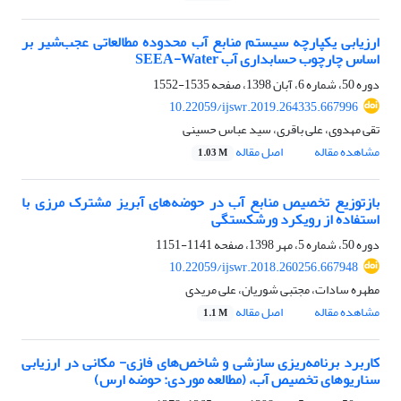
ارزیابی یکپارچه سیستم منابع آب محدوده مطالعاتی عجب‌شیر بر
اساس چارچوب حسابداری آب SEEA-Water
دوره 50، شماره 6، آبان 1398، صفحه
1535-1552
10.22059/ijswr.2019.264335.667996
تقی مهدوی، علی باقری، سید عباس حسینی
مشاهده مقاله
اصل مقاله
1.03 M
بازتوزیع تخصیص منابع آب در حوضه‌های آبریز مشترک مرزی با
استفاده از رویکرد ورشکستگی
دوره 50، شماره 5، مهر 1398، صفحه
1141-1151
10.22059/ijswr.2018.260256.667948
مطهره سادات، مجتبی شوریان، علی مریدی
مشاهده مقاله
اصل مقاله
1.1 M
کاربرد برنامه‌ریزی سازشی و شاخص‌های فازی- مکانی در ارزیابی
سناریوهای تخصیص آب، (مطالعه موردی: حوضه ارس)