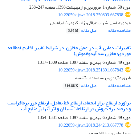
دوره 50، شماره 1، فروردین و اردیبهشت 1398، صفحه
247-258
10.22059/ijswr.2018.250803.667838
مهدی عباسی، شهاب عراقی نژاد، کیومرث ابراهیمی
مشاهده مقاله
اصل مقاله
3.95 M
تغییرات دمایی آب در عمق مخازن در شرایط تغییر اقلیم (مطالعه
موردی: مخزن سد آیدوغموش)
دوره 49، شماره 6، بهمن و اسفند 1397، صفحه
1309-1317
10.22059/ijswr.2018.251391.667843
فیروزه آزادی، پریساسادات آشفته
مشاهده مقاله
اصل مقاله
616.88 K
برآورد ارتفاع تراز انجماد، ارتفاع خط تعادل، ارتفاع مرز پرمافراست
و درصد برف-پوش در ارتفاعات سبلان و اثر آنها بر منابع آب
دوره 49، شماره 6، بهمن و اسفند 1397، صفحه
1331-1354
10.22059/ijswr.2018.244213.667778
سینا صلحی، عبدالله سیف