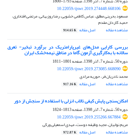
دوره 50، شماره 7، آذر 1398، صفحه
1793-1800
10.22059/ijswr.2019.274448.668106
مسعود بحرینی مطلق، عباس کاظمی خشویی، رضا روزبهانی، مرتضی افتخاری،
حمید کاردان مقدم
مشاهده مقاله
اصل مقاله
914.65 K
بررسی کارایی مدل‌های غیرپارامتریک در برآورد تبخیر- تعرق
سالانه با به‌کارگیری آزمون گاما در مناطق نیمه‌خشک ایران
دوره 50، شماره 7، آذر 1398، صفحه
1801-1811
10.22059/ijswr.2019.273085.668090
محمد نادریان فر، حوریه مرادی
مشاهده مقاله
اصل مقاله
917.16 K
امکان‌سنجی پایش کیفی تالاب انزلی با استفاده از سنجش از دور
دوره 50، شماره 7، آذر 1398، صفحه
1813-1824
10.22059/ijswr.2019.255266.667884
مریم نوابیان، مجید وظیفه دوست، مهدی اسمعیلی ورکی
مشاهده مقاله
اصل مقاله
972.87 K