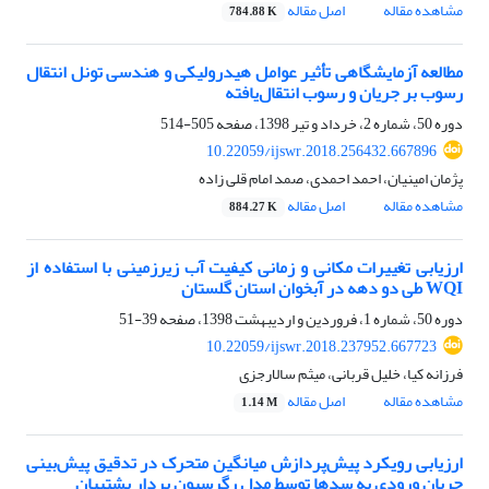
مشاهده مقاله
اصل مقاله
784.88 K
مطالعه آزمایشگاهی تأثیر عوامل هیدرولیکی و هندسی تونل انتقال
رسوب بر جریان و رسوب انتقال‌یافته
دوره 50، شماره 2، خرداد و تیر 1398، صفحه
505-514
10.22059/ijswr.2018.256432.667896
پژمان امینیان، احمد احمدی، صمد امام قلی زاده
مشاهده مقاله
اصل مقاله
884.27 K
ارزیابی تغییرات مکانی و زمانی کیفیت آب زیرزمینی با استفاده از
WQI طی دو دهه در آبخوان استان گلستان
دوره 50، شماره 1، فروردین و اردیبهشت 1398، صفحه
39-51
10.22059/ijswr.2018.237952.667723
فرزانه کیا، خلیل قربانی، میثم سالارجزی
مشاهده مقاله
اصل مقاله
1.14 M
ارزیابی رویکرد پیش‌پردازش میانگین متحرک در تدقیق پیش‌بینی
جریان ورودی به سدها توسط مدل رگرسیون بردار پشتیبان