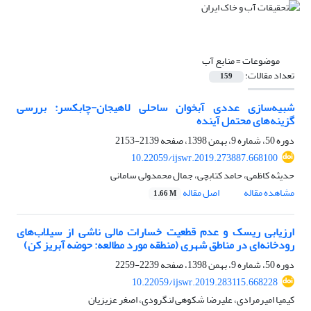
موضوعات =
منابع آب
تعداد مقالات:
159
شبیه‌سازی عددی آبخوان ساحلی لاهیجان‌-چابکسر: بررسی
گزینه‌های محتمل آینده
دوره 50، شماره 9، بهمن 1398، صفحه
2139-2153
10.22059/ijswr.2019.273887.668100
حدیثه کاظمی، حامد کتابچی، جمال محمدولی سامانی
مشاهده مقاله
اصل مقاله
1.66 M
ارزیابی ریسک و عدم قطعیت خسارات مالی ناشی از سیلاب‌های
رودخانه‌ای در مناطق شهری (منطقه مورد مطالعه: حوضه آبریز کن)
دوره 50، شماره 9، بهمن 1398، صفحه
2239-2259
10.22059/ijswr.2019.283115.668228
کیمیا امیرمرادی، علیرضا شکوهی لنگرودی، اصغر عزیزیان