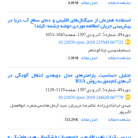
مشاهده مقاله
اصل مقاله
4.49 M
استفاده همزمان از سیگنال‌های اقلیمی و دمای سطح آب دریا در
پیش‌بینی جریان (مطالعه موردی حوضه چشمه-کیله)
دوره 49، شماره 5، آذر و دی 1397، صفحه
1043-1053
10.22059/ijswr.2018.237949.667722
حسام قدوسی، لیلا کوشافر
مشاهده مقاله
اصل مقاله
1.38 M
تحلیل حساسیت پارامترهای مدل دوبعدی انتقال آلودگی در
آب‌های کم‌عمق به روش RSA
دوره 49، شماره 5، آذر و دی 1397، صفحه
1119-1129
10.22059/ijswr.2018.244628.667779
مهدی خراشادی زاده، غلامرضا عزیزیان، سید آرمان هاشمی منفرد، ابوالفضل
اکبرپور
مشاهده مقاله
اصل مقاله
722.29 K
بررسی اثرات تغییراقلیم بر خصوصیات خشکسالی هیدرولوژیکی و