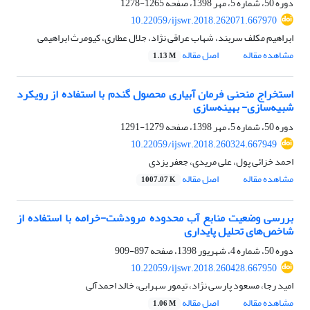
دوره 50، شماره 5، مهر 1398، صفحه
1265-1278
10.22059/ijswr.2018.262071.667970
ابراهیم مکلف سربند، شهاب عراقی نژاد، جلال عطاری، کیومرث ابراهیمی
مشاهده مقاله
اصل مقاله
1.13 M
استخراج منحنی فرمان آبیاری محصول گندم با استفاده از رویکرد
شبیه‌سازی- بهینه‌سازی
دوره 50، شماره 5، مهر 1398، صفحه
1279-1291
10.22059/ijswr.2018.260324.667949
احمد خزائی پول، علی مریدی، جعفر یزدی
مشاهده مقاله
اصل مقاله
1007.07 K
بررسی وضعیت منابع آب محدوده مرودشت-خرامه با استفاده از
شاخص‌های تحلیل پایداری
دوره 50، شماره 4، شهریور 1398، صفحه
897-909
10.22059/ijswr.2018.260428.667950
امید رجا، مسعود پارسی نژاد، تیمور سهرابی، خالد احمدآلی
مشاهده مقاله
اصل مقاله
1.06 M