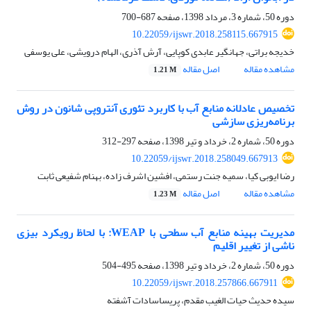
دوره 50، شماره 3، مرداد 1398، صفحه
687-700
10.22059/ijswr.2018.258115.667915
خدیجه براتی، جهانگیر عابدی کوپایی، آرش آذری، الهام درویشی، علی یوسفی
مشاهده مقاله
اصل مقاله
1.21 M
تخصیص عادلانه منابع آب با کاربرد تئوری آنتروپی شانون در روش
برنامه‌ریزی سازشی
دوره 50، شماره 2، خرداد و تیر 1398، صفحه
297-312
10.22059/ijswr.2018.258049.667913
رضا ایوبی کیا، سمیه جنت رستمی، افشین اشرف زاده، بهنام شفیعی ثابت
مشاهده مقاله
اصل مقاله
1.23 M
مدیریت بهینه منابع آب سطحی با WEAP: با لحاظ رویکرد بیزی
ناشی از تغییر اقلیم
دوره 50، شماره 2، خرداد و تیر 1398، صفحه
495-504
10.22059/ijswr.2018.257866.667911
سیده حدیث حیات الغیب مقدم، پریساسادات آشفته