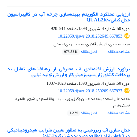
ارزیابی عملکرد الگوریتم بهینه‌سازی چرخه آب در کالیبراسیون
مدل کیفیQUAL2Kw
دوره 50، شماره 4، شهریور 1398، صفحه
911-920
10.22059/ijswr.2018.252649.667853
مریم محمدی، کورش قادری، محمد مهدی احمدی
مشاهده مقاله
اصل مقاله
973.52 K
برآورد ارزش اقتصادی آب مصرفی از رهیافت‌های تمایل به
پرداخت کشاورزان سیب‌زمینی‌کار و ارزش تولید نهایی
دوره 50، شماره 4، شهریور 1398، صفحه
1023-1037
10.22059/ijswr.2018.259209.667927
محمد علی اسعدی، محمد حسن وکیل پور، سید ابوالقاسم مرتضوی، طاهره
نعمتی فرج
مشاهده مقاله
اصل مقاله
1.2 M
مدل سازی آب زیرزمینی به منظور تعیین ضرایب هیدرودینامیکی
در آبخوان آزاد (مطالعه موردی: دشت کرمانشاه)