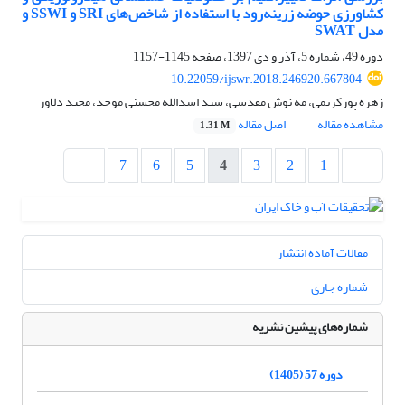
کشاورزی حوضه زرینه‌رود با استفاده از شاخص‌های SRI و SSWI و
مدل SWAT
دوره 49، شماره 5، آذر و دی 1397، صفحه
1145-1157
10.22059/ijswr.2018.246920.667804
زهره پورکریمی، مه نوش مقدسی، سید اسدالله محسنی موحد، مجید دلاور
مشاهده مقاله
اصل مقاله
1.31 M
7
6
5
4
3
2
1
مقالات آماده انتشار
شماره جاری
شماره‌های پیشین نشریه
دوره 57 (1405)