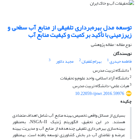
توسعه مدل بهره‌برداری تلفیقی از منابع آب سطحی و
زیرزمینی با تأکید بر کمیت و کیفیت منابع آب
نوع مقاله : مقاله پژوهشی
نویسندگان
3
2
1
فاطمه حیدری
بهرام ثقفیان
مجید دلاور
1
دانشگاه تربیت مدرس
2
دانشگاه آزاد اسلامی، واحد علوم و تحقیقات
3
هیات علمی-دانشگاه تربیت مدرس
10.22059/ijswr.2016.59976
چکیده
بسیاری از مسائل واقعی تخصیص بهینه منابع آب شامل اهداف متضادی
هستند. در این تحقیق، الگوریتم ژنتیک NSGA-II، به‌منظور
بهینه‌سازی بهره‌برداری تلفیقی چند‌هدفه از منابع آب و مدیریت بهینه
عرضه و تقاضای آب در بخش کشاورزی توسعه یافته است. به­منظور