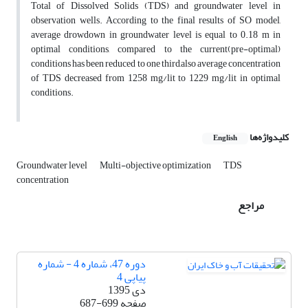
Total of Dissolved Solids (TDS) and groundwater level in
observation wells. According to the final results of SO model,
average drowdown in groundwater level is equal to 0.18 m in
optimal conditions, compared to the current(pre-optimal)
conditions has been reduced to one third,also average concentration
of TDS decreased from 1258 mg/lit to 1229 mg/lit in optimal
conditions.
کلیدواژه‌ها
English
Groundwater level
Multi-objective optimization
TDS
concentration
مراجع
دوره 47، شماره 4 - شماره
پیاپی 4
دی 1395
صفحه
687-699