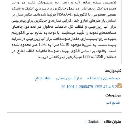
تخصیص بهینه منابع آب و زمین به محصولات غالب در واحد
هیدرولوژیکی نجف‌آباد، دو مدل جایگزین برنامه­ریزی ژنتیک و شبکه
عصبی مصنوعی، با الگوریتم NSGA-II مرتبط شده‌اند. نتایج مدل بر
اساس پارامتر‌های آماری خطا، کارایی مدل‌های جایگزین برای پیش‌بینی
تراز آب زیرزمینی و غلظت کل جامدات محلول در تعدادی چاه­های
مشاهده­ای نمونه را تأیید می‌نمایند. با توجه به نتایج نهائی الگوریتم
شبیه‌سازی-بهینه­سازی، مقدار متوسط افت تراز آب زیرزمینی در شرایط
بهینه نسبت به شرایط موجود (65/0 متر) به 18/0 متر محدود شده
است. بعلاوه، بر اساس الگوی بهینه، متوسط ماهیانه غلظت املاح در
منطقه از 1258 به 1229 میلی­گرم بر لیتر کاهش می‌یابد.
کلیدواژه‌ها
بهینه‌سازی چند‌هدفه
تراز آب زیرزمینی
غلظت املاح
20.1001.1.2008479.1395.47.4.5.2
موضوعات
منابع آب
عنوان مقاله
English