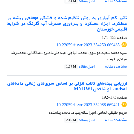
مشاهده مقاله
اصل مقاله
1.84 M
تاثیر کم آبیاری به روش تنظیم شده و خشکی موضعی ریشه بر
عملکرد، اجزاء عملکرد و بهره‌وری مصرف آب گلرنگ در شرایط
اقلیمی خوزستان
صفحه
155-171
10.22059/ijswr.2023.354250.669435
سیدمحمدسعید موسوی، محمد الباجی، عبدعلی ناصری، منا گلابی، محمدرضا
مرادی تلاوت
مشاهده مقاله
اصل مقاله
1.67 M
ارزیابی پهنه‌های تالاب انزلی بر اساس سری‌های زمانی داده‌های
Landsat و شاخص MNDWI
صفحه
173-192
10.22059/ijswr.2023.352988.669421
مریم حقیقی خمامی، امیراسلام بنیاد، محمد پناهنده
مشاهده مقاله
اصل مقاله
2.16 M