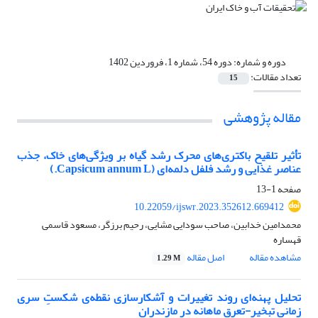
دوره و شماره:
دوره 54، شماره 1، فروردین 1402
تعداد مقالات:
15
مقاله پژوهشی
تأثیر تلقیح باکتری‌های محرک رشد گیاه بر ویژگی‌های خاک، جذب
عناصر غذایی و رشد فلفل دلمه‌ای (Capsicum annum L.)
صفحه
1-13
10.22059/ijswr.2023.352612.669412
محمدامین خدابین، صاحب سودایی مشایی، رحیم برزگر، مسعود قاسمی
قهساره
مشاهده مقاله
اصل مقاله
1.29 M
تحلیل پهنه‌ای روند تغییرات و آشکارسازی نقطه‌ی شکستِ سری
زمانی تبخیر-تعرق ماهانه در مازندران