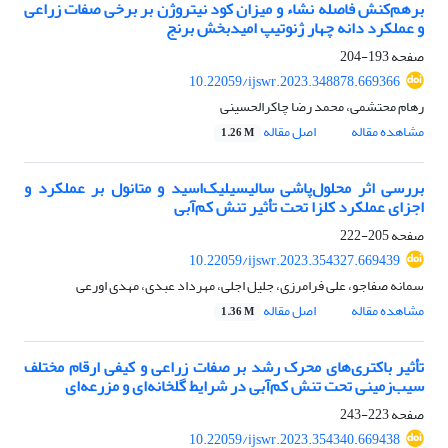
برهم‌کنش فاصله نشاء و میزان کود نیتروژن بر برخی صفات زراعی
و عملکرد دانه چهار ژنوتیپ‌ امیدبخش برنج
صفحه
193-204
10.22059/ijswr.2023.348878.669366
رهام محتشمی، محمد رضا چاکرالحسینی
مشاهده مقاله
اصل مقاله
1.26 M
بررسی اثر محلول‌پاشی سالیسیلیک‌اسید و متانول بر عملکرد و
اجزای عملکرد کلزا تحت تأثیر تنش کم‌آبی
صفحه
205-222
10.22059/ijswr.2023.354327.669439
سمانه صفاجو، علی فرامرزی، جلیل اجلی، مهرداد عبدی، مهدی اورعی
مشاهده مقاله
اصل مقاله
1.36 M
تأثیر باکتری‌های محرک رشد بر صفات زراعی و کیفی ارقام مختلف
سیب‌زمینی تحت تنش کم‌آبی در شرایط گلخانه‌ای و مزرعه‌ای
صفحه
223-243
10.22059/ijswr.2023.354340.669438