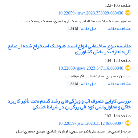
صفحه
105-122
10.22059/ijswr.2023.353929.669430
منصور سرخه نژاد، محمد الباجی، عبدعلی ناصری، سعید برومند نسب
مشاهده مقاله
اصل مقاله
1.91 M
مقایسه تنوع ساختمانی انواع اسید هیومیک استخراج شده از منابع
آلی متعارف در بخش کشاورزی
صفحه
123-134
10.22059/ijswr.2023.347116.669340
سیمین خسروی، ساره نظامی، اکرم فاطمی
مشاهده مقاله
اصل مقاله
1.56 M
بررسی کارایی مصرف آب و ویژگی‌های رشد گندم تحت تأثیر کاربرد
خاکی و محلول‌پاشی کود آلی زرگرین در شرایط خشکی
صفحه
135-153
10.22059/ijswr.2023.351246.669397
مریم زاهدی فر، سید علی اکبر موسوی، آرش ارشادی، مهدی جعفری اصل