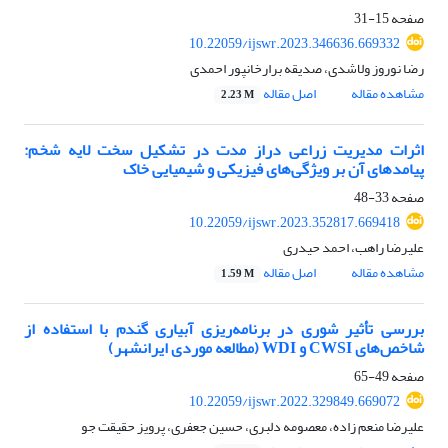
صفحه
15-31
10.22059/ijswr.2023.346636.669332
رضا نوروز ولاشدی، صدیقه برارخانپور احمدی
مشاهده مقاله
اصل مقاله
2.23 M
اثرات مدیریت زراعی دراز مدت در تشکیل سخت لایه شخم:
پیامدهای آن بر ویژگی‌های فیزیکی و شیمیایی خاک
صفحه
33-48
10.22059/ijswr.2023.352817.669418
علیرضا راهب، احمد حیدری
مشاهده مقاله
اصل مقاله
1.59 M
بررسی تأثیر شوری در برنامه‌ریزی آبیاری گندم با استفاده از
شاخص‌های CWSI و WDI (مطالعه موردی ایرانشهر)
صفحه
49-65
10.22059/ijswr.2022.329849.669072
علیرضا منعم زاده، معصومه دلبری، حسین جعفری، پرویز حقیقت جو