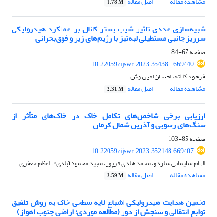
مشاهده مقاله
اصل مقاله
1.78 M
شبیه‌سازی عددی تاثیر شیب بستر کانال بر عملکرد هیدرولیکی
سرریز جانبی مستطیلی لبه‌تیز با رژیم‌های زیر و فوق‌بحرانی
صفحه
67-84
10.22059/ijswr.2023.354381.669440
فرهود کلاته، احسان امین وش
مشاهده مقاله
اصل مقاله
2.31 M
ارزیابی برخی شاخص‌های تکامل خاک در خاک‌های متأثر از
سنگ‌های رسوبی و آذرین شمال کرمان
صفحه
85-103
10.22059/ijswr.2023.352148.669407
الهام سلیمانی ساردو، محمد هادی فرپور، مجید محمودآبادی*، اعظم جعفری
مشاهده مقاله
اصل مقاله
2.59 M
تخمین هدایت هیدرولیکی اشباع لایه سطحی خاک به روش تلفیق
توابع انتقالی و سنجش از دور (مطالعه موردی: اراضی جنوب اهواز)