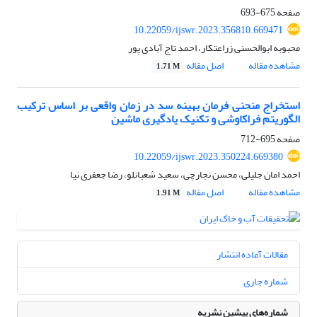
صفحه
675-693
10.22059/ijswr.2023.356810.669471
محبوبه ابوالحسنی زراعتکار، احمد تاج آبادی پور
مشاهده مقاله
اصل مقاله
1.71 M
استخراج منحنی فرمان بهینه سد در زمان واقعی بر اساس ترکیب
الگوریتم فراکاوشی و تکنیک یادگیری ماشین
صفحه
695-712
10.22059/ijswr.2023.350224.669380
احمد امان جلیلی، محسن نجارچی، سعید شعبانلو، رضا جعفری نیا
مشاهده مقاله
اصل مقاله
1.91 M
مقالات آماده انتشار
شماره جاری
شماره‌های پیشین نشریه