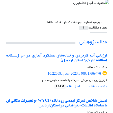
دوره و شماره:
دوره 54، شماره 4، تیر 1402
تعداد مقالات:
8
مقاله پژوهشی
ارزیابی آب کاربردی و نمایه‌های عملکرد آبیاری در جو زمستانه
(مطالعه موردی: استان اردبیل)
صفحه
559-578
10.22059/ijswr.2023.340831.669476
فرزین پرچمی عراقی، سید ابوالقاسم حقایقی مقدم
مشاهده مقاله
اصل مقاله
1.94 M
تحلیل شاخص تمرکز آبدهی رودخانه (WYCI) و تغییرات مکانی آن
با سامانه اطلاعات جغرافیایی در استان اردبیل‎‎
صفحه
579-595