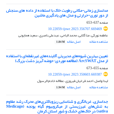
مدلسازی زمانی-مکانی رطوبت خاک با استفاده از داده های سنجش
از دور نوری-حرارتی و مدل های یادگیری ماشین
صفحه
637-653
10.22059/ijswr.2023.356707.669469
عاطفه نورکی، منا گلابی، محمد الباجی، عبدعلی ناصری، سعید همایونی
مشاهده مقاله
اصل مقاله
1.84 M
تعیین بهترین شیوه‌های مدیریتی آلاینده‌های غیرنقطه‌ای با استفاده
از مدل ArcSWAT (مطالعه موردی: حوضه آبریز دشت بزرگ)
صفحه
655-673
10.22059/ijswr.2023.350603.669387
لیدا واصل، احمد فرخیان فیروزی، عطااله خادم الرسول
مشاهده مقاله
اصل مقاله
1.94 M
جداسازی، غربالگری و شناسایی ریزوباکتری‌های محرک رشد مقاوم
به تنش‌های غیرزیستی از میکروبیوم گیاه یونجه (Medicago
sativa) در خاک‌های خشک و شور استان کرمان