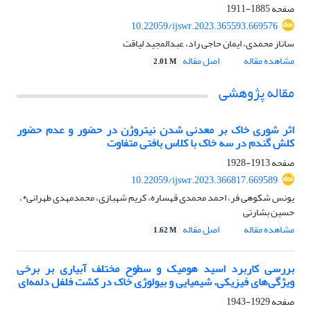
صفحه
1885-1911
10.22059/ijswr.2023.365593.669576
ساناز محمدی، ایمان حاجی راد، عبدالمجید لیاقت
مشاهده مقاله
اصل مقاله
2.01 M
مقاله پژوهشی
اثر شوری خاک بر معدنی شدن نیتروژن در حضور و عدم حضور
کلش گندم در سه خاک با کلاس بافتی متفاوت
صفحه
1913-1928
10.22059/ijswr.2023.366817.669589
یونس شکوهی فر، احمد محمدی قهساره، کریم شهبازی، محمدمهدی طهرانی*،
حسین بشارتی
مشاهده مقاله
اصل مقاله
1.62 M
بررسی کاربرد اسید هومیک و سطوح مختلف آبیاری بر برخی
ویژگی‌های فیزیکی، شیمیایی و بیولوژی خاک در کشت فلفل دلمه‌ای
صفحه
1929-1943