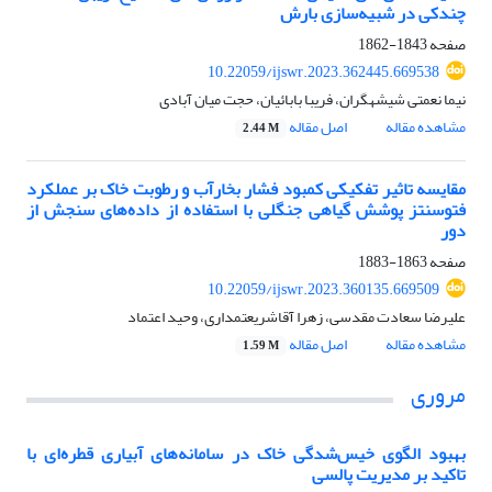
چندکی در شبیه‌سازی بارش
صفحه
1843-1862
10.22059/ijswr.2023.362445.669538
نیما نعمتی شیشهگران، فریبا بابائیان، حجت میان آبادی
مشاهده مقاله
اصل مقاله
2.44 M
مقایسه تاثیر تفکیکی کمبود فشار بخارآب و رطوبت خاک بر عملکرد
فتوسنتز پوشش گیاهی جنگلی با استفاده از داده‌های سنجش از
دور
صفحه
1863-1883
10.22059/ijswr.2023.360135.669509
علیرضا سعادت مقدسی، زهرا آقاشریعتمداری، وحید اعتماد
مشاهده مقاله
اصل مقاله
1.59 M
مروری
بهبود الگوی خیس‌شدگی خاک در سامانه‌های آبیاری قطره‌ای با
تاکید بر مدیریت پالسی