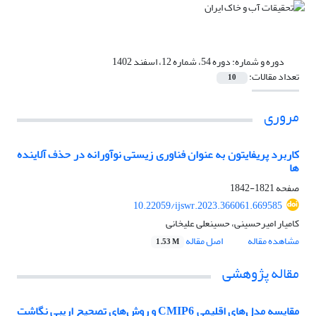
دوره و شماره:
دوره 54، شماره 12، اسفند 1402
تعداد مقالات:
10
مروری
کاربرد پریفایتون به عنوان فناوری زیستی نوآورانه در حذف آلاینده
ها
صفحه
1821-1842
10.22059/ijswr.2023.366061.669585
کامیار امیرحسینی، حسینعلی علیخانی
مشاهده مقاله
اصل مقاله
1.53 M
مقاله پژوهشی
مقایسه مدل‌های اقلیمی CMIP6 و روش‌های تصحیح اریبی نگاشت