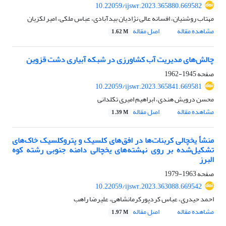
10.22059/ijswr.2023.365880.669582
مهتاب روشنیان، افسانه عالی نژادیان بیدآبادی، عباس ملکی، امیر لکزیان
مشاهده مقاله
اصل مقاله
1.62 M
چالش‌های مدیریت آب کشاورزی در شبکه آبیاری دشت قزوین
صفحه
1945-1962
10.22059/ijswr.2023.365841.669581
محسن درویش هندی، ابراهیم امیری تکلدانی
مشاهده مقاله
اصل مقاله
1.39 M
منشأ یخچالی کربنات‌ها در افق‌های کلسیک و پتروکلسیک خاک‌های
تشکیل‌شده بر روی نهشته‌های یخچالی دامنه جنوبی رشته کوه
البرز
صفحه
1963-1979
10.22059/ijswr.2023.363088.669542
احمد حیدری، عباس کردپورکرمانشاهی، علیرضا راهب
مشاهده مقاله
اصل مقاله
1.97 M