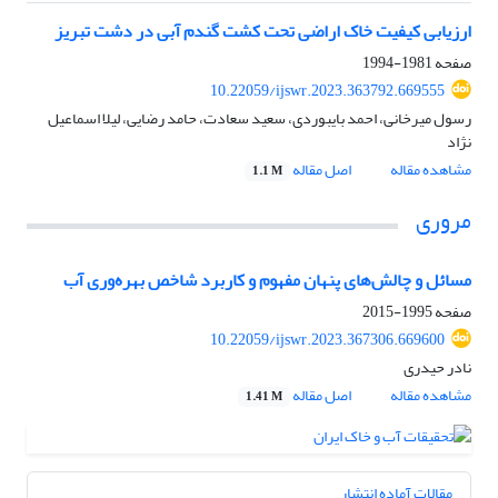
ارزیابی کیفیت خاک اراضی تحت کشت گندم آبی در دشت تبریز
صفحه
1981-1994
10.22059/ijswr.2023.363792.669555
رسول میرخانی، احمد بایبوردی، سعید سعادت، حامد رضایی، لیلا اسماعیل
نژاد
مشاهده مقاله
اصل مقاله
1.1 M
مروری
مسائل و چالش‌های پنهان مفهوم و کاربرد شاخص بهره‌وری آب
صفحه
1995-2015
10.22059/ijswr.2023.367306.669600
نادر حیدری
مشاهده مقاله
اصل مقاله
1.41 M
مقالات آماده انتشار