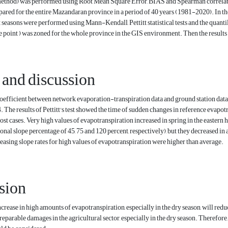
hod) was performed using Root Mean Square Error, BIAS and Spearman correlation te
ared for the entire Mazandaran province in a period of 40 years (1981-2020). In the
t seasons were performed using Mann-Kendall, Pettitt statistical tests and the quanti
e point ) was zoned for the whole province in the GIS environment. Then the resul
 and discussion
oefficient between network evaporation-transpiration data and ground station data w
 The results of Pettitt's test showed the time of sudden changes in reference evapo
most cases. Very high values of evapotranspiration increased in spring in the eastern 
sonal slope percentage of 45, 75 and 120 percent, respectively), but they decreased in
reasing slope rates for high values of evapotranspiration were higher than average.
sion
crease in high amounts of evapotranspiration, especially in the dry season, will redu
irreparable damages in the agricultural sector, especially in the dry season. Therefo