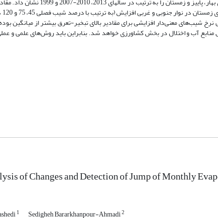
پتیت، بیشترین زمان وقوع تغییرات ناگهانی در تبخیر-تعرق مرجع در فصل‌های بهار، پاییز و زم
تعرق برای ف
4- درصد) یافته است. به‌طورکلی نرخ شیب‌های معنی‌دار افزایشی برای مقادیر بالای تبخیر-تعرق بیشتر از میانگی
منابع آب و اختلال در بخش کشاورزی خواهد شد. بنابراین باید روش‌های علمی و عمل
lysis of Changes and Detection of Jump of Monthly Evap
1
2
ashedi
Sedigheh Bararkhanpour-Ahmadi