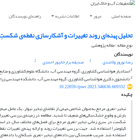
صفحه اصلی
مرور
اطلاعات نشریه
راهنمای نویسندگان
تحلیل پهنه‌ای روند تغییرات و آشکارسازی نقطه‌ی شکستِ 
نوع مقاله : مقاله پژوهشی
نویسندگان
2
1
رضا نوروز ولاشدی
صدیقه برارخانپور احمدی
1
استادیار هواشناسی کشاورزی، گروه مهندسی آب، دانشگاه علوم کشاورزی و منابع
2
دانشجوی دکتری هواشناسی کشاورزی، گروه مهندسی آب، دانشکده مهندسی زراعی، 
10.22059/ijswr.2023.346636.669332
چکیده
تبخیر-تعرق مرجع به‌عنوان شاخص مهمی از تقاضای تبخیر نیوار، یک عامل مهم برا
بارش و وقوع خشک‌سالی‌های ضعیف تا شدید، مطالعه در زمینه‌ی بررسی تغییرات
کیلومتر) استفاده شد. جهت بررسی تغییرات روند و ارائه پهنه‌ی تغییرات 