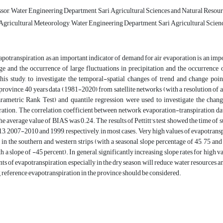
sor, Water Engineering Department, Sari Agricultural Sciences and Natural Resource
Agricultural Meteorology, Water Engineering Department, Sari Agricultural Science
potranspiration as an important indicator of demand for air evaporation is an impo
e and the occurrence of large fluctuations in precipitation and the occurrence o
his study, to investigate the temporal-spatial changes of trend and change point
ovince, 40 years data (1981-2020) from satellite networks (with a resolution of 
rametric Rank Test) and quantile regression were used to investigate the change
ation. The correlation coefficient between network evaporation-transpiration dat
the average value of BIAS was 0.24. The results of Pettitt's test showed the time of
13, 2007-2010 and 1999, respectively, in most cases. Very high values of evapotranspi
 in the southern and western strips (with a seasonal slope percentage of 45, 75 and 
h a slope of -45 percent). In general, significantly increasing slope rates for high 
ts of evapotranspiration, especially in the dry season, will reduce water resources an
reference evapotranspiration in the province should be considered.