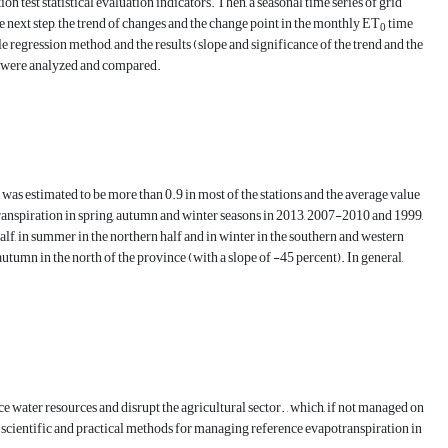
st statistical evaluation indicators. Then, a seasonal time series of grid
 next step, the trend of changes and the change point in the monthly ET
time
0
le regression method, and the results (slope and significance of the trend and the
ts were analyzed and compared.
as estimated to be more than 0.9 in most of the stations and the average value
transpiration in spring, autumn and winter seasons in 2013, 2007-2010 and 1999,
half, in summer in the northern half and in winter in the southern and western
 autumn in the north of the province (with a slope of -45 percent). In general,
ce water resources and disrupt the agricultural sector. , which, if not managed on
re, scientific and practical methods for managing reference evapotranspiration in