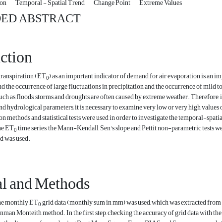
ion
Temporal - Spatial Trend
Change Point
Extreme Values
ED ABSTRACT
ction
ranspiration (ET
) as an important indicator of demand for air evaporation is an i
0
d the occurrence of large fluctuations in precipitation and the occurrence of mild to
ch as floods, storms and droughts are often caused by extreme weather. Therefore, in
d hydrological parameters, it is necessary to examine very low or very high values 
ion methods and statistical tests were used in order to investigate the temporal-spat
the ET
time series, the Mann-Kendall, Sen's slope and Pettit non-parametric tests we
0
d was used.
al and Methods
 the monthly ET
grid data (monthly sum in mm) was used, which was extracted from t
0
man Monteith method. In the first step, checking the accuracy of grid data with th