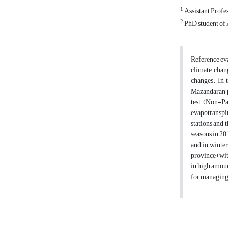
1
Assistant Profes
2
PhD student of 
Reference eva
climate chang
changes. In t
Mazandaran pr
test (Non-Pa
evapotranspir
stations and 
seasons in 20
and in winter
province (wit
in high amoun
for managing 