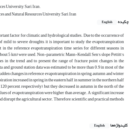
s University, Sari, Iran.
s and Natural Resources University, Sari, Iran
چکیده
English
rtant factor for climatic and hydrological studies. Due to the occurrence of
f mild to severe droughts, it is important to study the evapotranspiration
 in the reference evapotranspiration time series for different seasons in
about 5 km) were used. Non-parametric Mann-Kendall, Sen's slope, Pettitt's
s in the trend and to present the range of fracture point changes in the
a and ground station data was estimated to be more than 0.9 in most of the
 sudden changes in reference evapotranspiration in spring, autumn and winter
ration increased in spring in the eastern half, in summer in the northern half
120 percent, respectively), but they decreased in autumn in the north of the
values of evapotranspiration were higher than average. A significant increase
d disrupt the agricultural sector. Therefore, scientific and practical methods
کلیدواژه‌ها
English