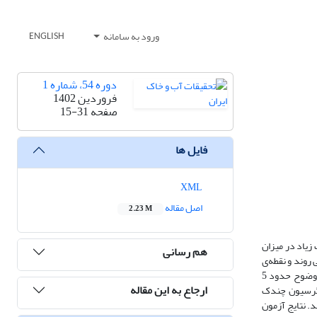
ورود به سامانه
ENGLISH
دوره 54، شماره 1
فروردین 1402
صفحه
15-31
فایل ها
XML
اصل مقاله
2.23 M
زیاد در میزان
هم رسانی
روند و نقطه‌ی
شکست در سری زمانی تبخیر-تعرق مرجع برای فصل‌های مختلف سال در استان مازندران در یک دوره‌ی 40 ساله (2020-1981) از داده‌های شبکه‌ای ماهواره‌ای (با وضوح حدود 5
ارجاع به این مقاله
رگرسیون چندک
های زمینی ایستگاهی در اغلب ایستگاه­ها بیش از 9/0 و میانگین مقدار اریب 24/0 برآورد شد. نتایج آزمون