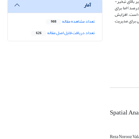
ستان را به ترتیب در سال­های 2013، 2010-2007 و 1999 نشان داد. مقادیر بالای تبخیر-
آمار
صل‌های بهار در نیمه‌ی شرقی، برای تابستان در نیمه‌ی شمالی و برای زمستان در نوار جنوبی و غربی افزایش (به ترتیب با درصد شیب فصلی 45، 75 و 120 درصد) اما برای
ن بوده است. افزایش
ی برای مدیریت
تعداد مشاهده مقاله
908
تعداد دریافت فایل اصل مقاله
626
Spatial Ana
Reza Norooz Val