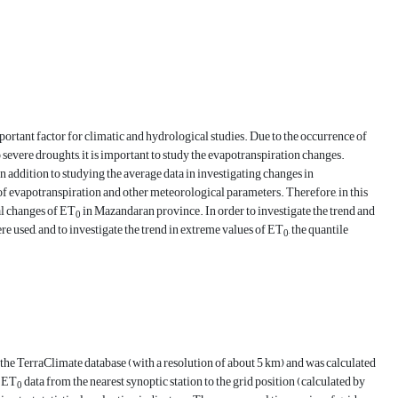
mportant factor for climatic and hydrological studies. Due to the occurrence of
 severe droughts, it is important to study the evapotranspiration changes.
 addition to studying the average data in investigating changes in
of evapotranspiration and other meteorological parameters. Therefore, in this
ial changes of ET
in Mazandaran province. In order to investigate the trend and
0
re used, and to investigate the trend in extreme values of ET
, the quantile
0
he TerraClimate database (with a resolution of about 5 km) and was calculated
e ET
data from the nearest synoptic station to the grid position (calculated by
0