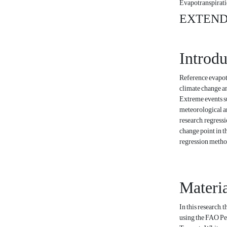
Evapotranspirat
EXTEND
Introdu
Reference evapot
climate change an
Extreme events su
meteorological an
research, regress
change point in 
regression metho
Materi
In this research,
using the FAO Pen