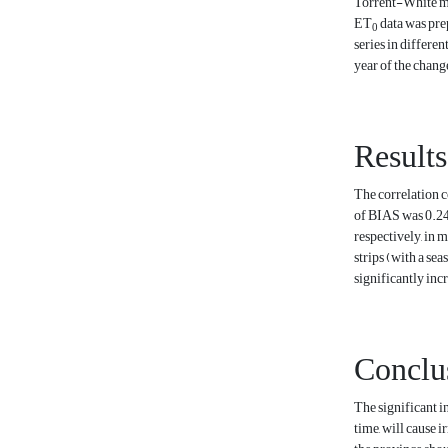
Torrent-White met
ET
data was prep
0
series in differen
year of the chang
Results
The correlation c
of BIAS was 0.24.
respectively, in 
strips (with a sea
significantly inc
Conclu
The significant in
time, will cause 