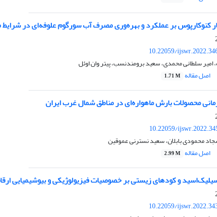
ار کنوکارپوس بر عملکرد و بهره‌وری مصرف آب سورگوم علوفه‌ای در شرایط
10.22059/ijswr.2022.34
امیر سلطانی محمدی، سعید برومندنسب، پیتر وان اوئل
اصل مقاله
1.71 M
مانی محصولات بارش ماهواره‌ای در مناطق شمال غرب ایران
10.22059/ijswr.2022.34
جاد محمودی بابلان، سعید نسترنی عموقین
اصل مقاله
2.99 M
ک‌اسید و کودهای زیستی بر خصوصیات فیزیولوژیکی و بیوشیمیایی ارقام نخود (Cicer arietinum ) در
10.22059/ijswr.2022.34