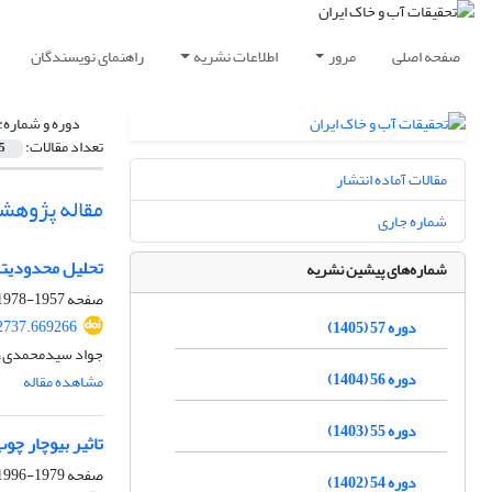
صفحه اصلی
مرور
اطلاعات نشریه
راهنمای نویسندگان
دوره و شماره:
تعداد مقالات:
5
مقالات آماده انتشار
مقاله پژوهش
شماره جاری
تحلیل محدودیت‎های اراضی و تعیین درجه تناسب آن‌ها برای کشت غلات در اراضی تحت کشت آبی کشور
شماره‌های پیشین نشریه
صفحه
1957-1978
2737.669266
دوره 57 (1405)
جواد سیدمحمدی، م
دوره 56 (1404)
مشاهده مقاله
دوره 55 (1403)
تاثیر بیوچار چو
صفحه
1979-1996
دوره 54 (1402)