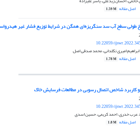
حاتمی، احسان زیدعلی، یاسر علیزاده
اصل مقاله
1.59 M
طولی سطح آب سد سنگریزه‌ای همگن در شرایط توزیع فشار غیر هیدرواس
10.22059/ijswr.2022.34
ابراهیم امیری تکلدانی، محمد صدقی اصل
اصل مقاله
1.78 M
 و کاربرد شاخص اتصال رسوبی در مطالعات فرسایش خاک
10.22059/ijswr.2022.34
د عرب خدری، احمد کریمی، حسین اسدی
اصل مقاله
1.8 M