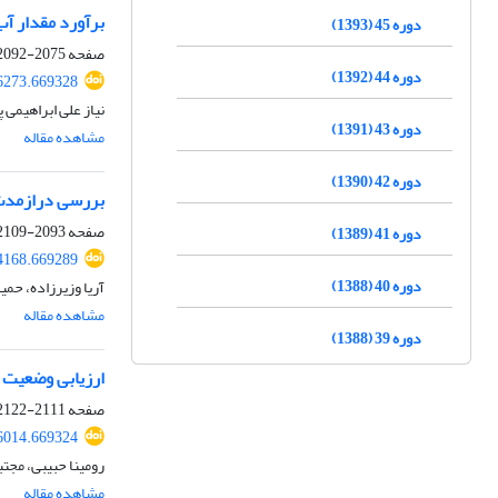
برآورد مقدار آب 
دوره 45 (1393)
صفحه
2075-2092
دوره 44 (1392)
6273.669328
نیاز علی ابراهیمی 
دوره 43 (1391)
مشاهده مقاله
دوره 42 (1390)
بررسی درازمدت ت
صفحه
2093-2109
دوره 41 (1389)
4168.669289
دوره 40 (1388)
آریا وزیرزاده، حمی
مشاهده مقاله
دوره 39 (1388)
ارزیابی وضعیت نیتروژن در گیاه کاهو (va L
صفحه
2111-2122
6014.669324
رومینا حبیبی، مج
مشاهده مقاله