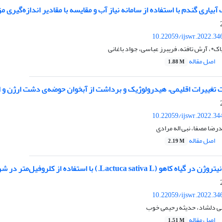
آبیاری گندم با استفاده از سامانه نیاز آب و مقایسه با مقادیر اندازه‌گیری م
10.22059/ijswr.2022.34
پاک*، آرش تافته، فریبرز عباسی، جواد باغانی
اصل مقاله
1.88 M
غییرات اقلیمی، هیدرولوژیک و برداشت از آبخوان حوضه‌ی دشت ارژن و اثرا
10.22059/ijswr.2022.34
درضا مصفا، نبی اله مرادی
اصل مقاله
2.19 M
Lactuca sati.) با استفاده از کلروفیل‌متر در شرایط گلخانه
10.22059/ijswr.2022.34
تبی دلشاد، حدیثه رحیمی خوب
اصل مقاله
1.51 M