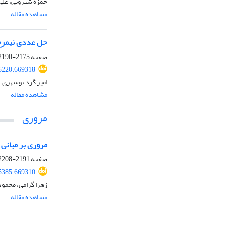
حمزه شیرویی، علی 
مشاهده مقاله
حل عددی نیمرخ 
صفحه
2175-2190
5220.669318
امیر گرد نوشهری، 
مشاهده مقاله
مروری
مروری بر مبانی
صفحه
2191-2208
5385.669310
زهرا گرامی، محمو
مشاهده مقاله