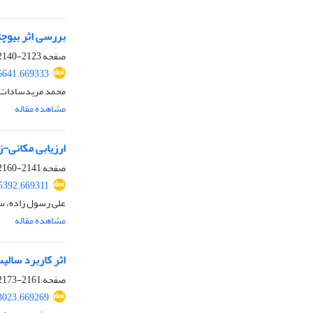
بررسی اثر بیوچ
صفحه
2123-2140
6641.669333
محمد مریدسادات، 
مشاهده مقاله
ارزیابی مکانی-ز
صفحه
2141-2160
5392.669311
علی رسول زاده، س
مشاهده مقاله
اثر کاربرد سالیسیلی
صفحه
2161-2173
3023.669269