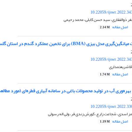
10.22059/ijswr.2022.34
اصغر ذوالفقاری، سید حسن کابلی، محمد رحیمی
اصل مقاله
2.14 M
 بیزی (BMA) برای تخمین عملکرد گندم در استان گلستان
10.22059/ijswr.2022.34
آقاشریعتمداری
اصل مقاله
1.74 M
بهره‌وری آب در تولید محصولات باغی در سامانه آبیاری قطره‌ای (مورد مطالعه:
10.22059/ijswr.2022.33
ز اسدی، شجاعت زارع، کورش زندی فر، ولی اله رسولی
اصل مقاله
1.19 M