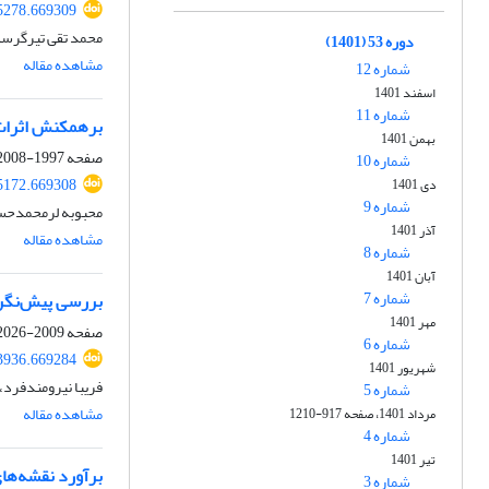
5278.669309
محمد تقی تیرگرسل
دوره 53 (1401)
مشاهده مقاله
شماره 12
اسفند 1401
شماره 11
برهمکنش اثرات 
بهمن 1401
صفحه
1997-2008
شماره 10
5172.669308
دی 1401
شماره 9
محبوبه لرمحمدحسن
آذر 1401
مشاهده مقاله
شماره 8
آبان 1401
شماره 7
بررسی پیش‌نگری تغییر ا
مهر 1401
صفحه
2009-2026
شماره 6
3936.669284
شهریور 1401
فریبا نیرومندفرد
شماره 5
مشاهده مقاله
مرداد 1401، صفحه 917-1210
شماره 4
تیر 1401
برآورد نقشه‌های فرسایندگی
شماره 3