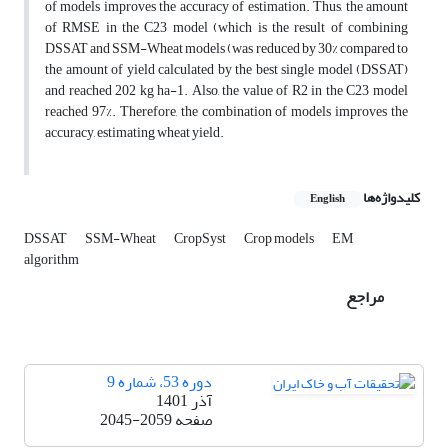
of models improves the accuracy of estimation. Thus, the amount
of RMSE in the C23 model (which is the result of combining
DSSAT and SSM-Wheat models (was reduced by 30% compared to
the amount of yield calculated by the best single model (DSSAT)
and reached 202 kg ha-1. Also, the value of R2 in the C23 model
reached 97%. Therefore, the combination of models improves the
accuracy, estimating wheat yield.
کلیدواژه‌ها
English
DSSAT
SSM-Wheat
CropSyst
Crop models
EM
algorithm
مراجع
دوره 53، شماره 9
آذر 1401
صفحه
2045-2059