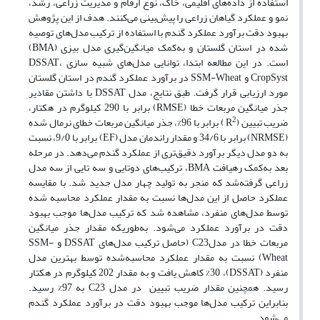
استفاده از داده‌های اقلیمی، خاک، نوع ارقام و مدیریت زراعی، رشد،
نمو و عملکرد گیاهان زراعی را پیش‌بینی می‌کنند. هدف از این پژوهش
بهبود دقت برآورد عملکرد گندم با استفاده از ترکیب مدل‌های توصیه
شده در استان گلستان و به‌کمک میانگین‌گیری مدل بیزی (BMA)
است. در این مطالعه ابتدا، توانایی مدل‌های شبیه سازی DSSAT،
CropSyst و SSM-Wheat در برآورد عملکرد گندم در استان گلستان
مورد ارزیابی قرار گرفت. طبق نتایج، مدل DSSAT با داشتن مقادیر
جذر میانگین مربعات خطا (RMSE) برابر با 290 کیلوگرم در هکتار،
2
ضریب تبیین (R
) برابر با 96%، جذر میانگین مربعات خطای نرمال شده
(NRMSE) برابر با 34/6 و مقدار راندمان مدل (EF) برابر با 9/0، نسبت
به دو مدل دیگر برآورد دقیق‌تری از عملکرد گندم می‌دهد. در مرحله
بعد به‌کمک رهیافت BMA، ترکیب‌های دوتایی و سه تایی از سه مدل‌
زراعی گرفته‌شد که منجر به تولید چهار مدل جدید شد. با مقایسه
عملکرد حاصل از این مدل‌ها نسبت به مقدار عملکرد محاسبه شده
توسط مدل‌های منفرد، مشاهده شد که ترکیب مدل‌ها موجب بهبود
دقت در برآورد عملکرد می‌شود. به‌‌طوریکه مقدار جذر میانگین
مربعات خطا در مدلC23 (حاصل ترکیب مدل‌های DSSAT و SSM-
Wheat) نسبت به مقدار عملکرد محاسبه‌شده توسط بهترین مدل
منفرد (DSSAT)، %30 کاهش یافت و به مقدار 202 کیلوگرم در هکتار
رسید. همچنین مقدار ضریب تبیین در مدل C23 به 97% رسید.
بنابراین ترکیب مدل‌ها موجب بهبود دقت در برآورد عملکرد گندم
می‌شود.