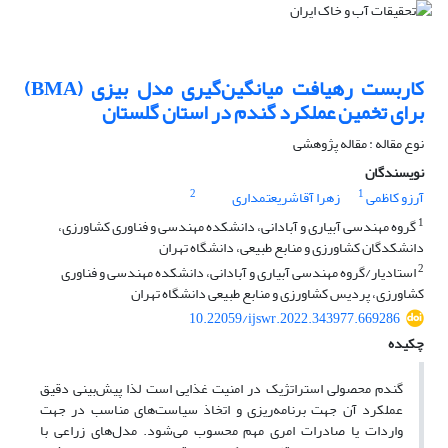
کاربست رهیافت میانگین‌گیری مدل بیزی (BMA)
برای تخمین عملکرد گندم در استان گلستان
نوع مقاله : مقاله پژوهشی
نویسندگان
2
1
آرزو کاظمی
زهرا آقاشریعتمداری
1
گروه مهندسی آبیاری و آبادانی، دانشکده مهندسی و فناوری کشاورزی،
دانشکدگان کشاورزی و منابع طبیعی، دانشگاه تهران
2
استادیار/گروه مهندسی آبیاری و آبادانی، دانشکده مهندسی و فناوری
کشاورزی، پردیس کشاورزی و منابع طبیعی دانشگاه تهران
10.22059/ijswr.2022.343977.669286
چکیده
گندم محصولی استراتژیک در امنیت غذایی است لذا پیش‌بینی دقیق
عملکرد آن جهت برنامه‌ریزی‌ و اتخاذ سیاست‌های مناسب در جهت
واردات یا صادرات امری مهم محسوب می‌شود. مدل‌های زراعی با