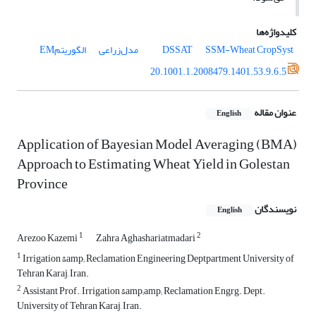
کلیدواژه‌ها
CropSyst
SSM-Wheat
DSSAT
مدل‌زراعی
الگوریتمEM
20.1001.1.2008479.1401.53.9.6.5
عنوان مقاله
English
Application of Bayesian Model Averaging (BMA)
Approach to Estimating Wheat Yield in Golestan
Province
نویسندگان
English
1
2
Arezoo Kazemi
Zahra Aghashariatmadari
1
Irrigation &amp; Reclamation Engineering Deptpartment University of
Tehran Karaj, Iran.
2
Assistant Prof., Irrigation &amp;amp; Reclamation Engrg. Dept.
University of Tehran Karaj, Iran.