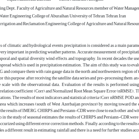
ng Dept., Faculty of Agriculture and Natural Resources, member of Water Managem
ater Engineering, College of Aburaihan, University of Tehran, Tehran, Iran
rigation and Reclamation Engineering, College of Agriculture and Natural Resource
is of climatic and hydrological events, precipitation is considered as a main para
 very important in predicting weather patterns. Accurate measurement of precipitatio
poral and spatial diversity, wind effects, and topography. In recent decades, the 
pread which is used in precipitation estimation. The aim of this study was to ev
d compare them with rain gauge data in the north and northwestern region of the
or this purpose, after receiving the satellite data series and pre-processing them, a
 scale with the observational data. Evaluation of the results is performed using 
rrelation coefficient (Corr) and Normalized Root Mean Square Error (nRMSE). Th
tations. The results of most indicators and statistical criteria (Corr, nRMSE, POD, an
area which increases (south of West Azerbaijan province) by moving toward the ea
, the results of IMERG, CHIRPS and Persiann-CDR were close to each other and wit
o, in the study of seasonal estimates, the results of CHIRPS and Persiann-CDR were
accurized using different error correction methods. Finally, according to the results 
es a different result in estimating rainfall and there is a need for further studies a