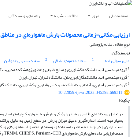
صفحه اصلی
مرور
اطلاعات نشریه
راهنمای نویسندگان
ارزیابی مکانی-زمانی محصولات بارش ماهواره‌ای در مناطق
نوع مقاله : مقاله پژوهشی
نویسندگان
2
1
علی رسول زاده
سجاد محمودی بابلان
سعید نسترنی عموقین
1
گروه مهندسی آب، دانشکده کشاورزی و منابع طبیعی و عضو پژوهشکده مدیریت آب،
2
گروه مهندسی آب، دانشکدگان ابوریحان، دانشگاه تهران، تهران، ایران.
3
گروه مهندسی آبیاری و آبادانی، دانشکده مهندسی فناوری و کشاورزی، دانشکدگان کش
10.22059/ijswr.2022.345392.669311
چکیده
در تحلیل رویدادهای اقلیمی و هیدرولوژیکی، بارش به عنوان یک پارامتر اصلی مطرح
بسیار مهم است. اندازه‌گیری دقیق میزان بارش در سطح زمین به دلیل پراکندگی
است. ازاین‌رو در چند دهه اخیر، استفاده و توسعه از محصولات ماهواره‌ای و 