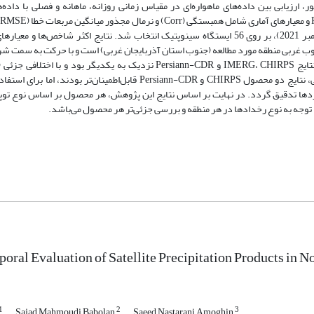
، ارزیابی بین داده‌های ماهواره‌ای در مقیاس زمانی روزانه، ماهانه و فصلی با داده‌
ربوط به جنوب غربی منطقه مورد مطالعه (جنوب استان آذربایجان غربی) است و با حرکت به سمت ش
ساحلی دریای خزر، خطا افزایش می‌یابد. در ارزیابی میانگین منطقه‌ای بارش، نتایج IMERG، CHIRPS و Persiann-CDR نزدیک به یکد
آوردها تدقیق گردد. در نهایت بر اساس نتایج این پژوهش، هر محصول بر اساس نوع توپو
با توجه به نوع رخدادها در هر منطقه و بررسی جزئی‌تر هر محصول می‌باشد.
oral Evaluation of Satellite Precipitation Products in N
1
2
3
Sajad Mahmoudi Babolan
Saeed Nastarani Amoghin