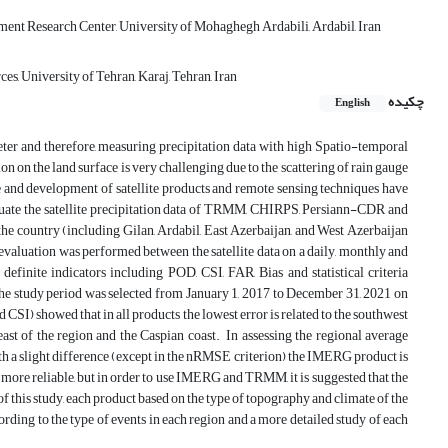
ent Research Center, University of Mohaghegh Ardabili, Ardabil, Iran
s, University of Tehran, Karaj, Tehran, Iran
چکیده
English
meter and therefore, measuring precipitation data with high Spatio-temporal
n on the land surface is very challenging due to the scattering of rain gauge
use and development of satellite products and remote sensing techniques have
aluate the satellite precipitation data of TRMM, CHIRPS, Persiann-CDR and
 country (including Gilan, Ardabil, East Azerbaijan, and West Azerbaijan
n evaluation was performed between the satellite data on a daily, monthly and
definite indicators including POD, CSI, FAR, Bias and statistical criteria
e study period was selected from January 1, 2017 to December 31, 2021 on
d CSI) showed that in all products the lowest error is related to the southwest
st of the region and the Caspian coast. In assessing the regional average
h a slight difference (except in the nRMSE criterion) the IMERG product is
 more reliable, but in order to use IMERG and TRMM, it is suggested that the
of this study, each product based on the type of topography and climate of the
ccording to the type of events in each region and a more detailed study of each