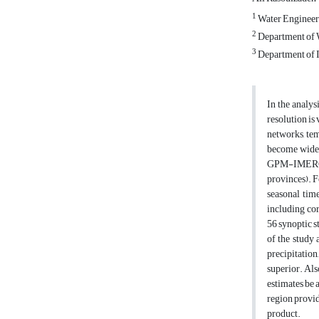
1
Water Engineeri
2
Department of W
3
Department of Ir
In the analys
resolution is
networks, tem
become wides
GPM-IMERG an
provinces). F
seasonal time
including co
56 synoptic s
of the study 
precipitation
superior. Als
estimates be 
region provid
product.