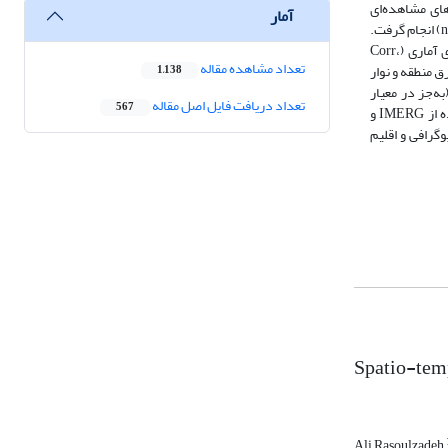
های مشاهده‌ای
آمار
ایستگاه‌های زمینی با استفاده از شاخص‌های قطعی شامل POD، CSI، FAR، Bias و معیارهای آماری شامل همبستگی (Corr) و نرمال مجذور میانگین مربعات خطا (nRMSE) انجام گرفت.
دوره مطالعاتی از تاریخ 12 دی 1395 (1 ژانویه 2017) تا 10 دی 1400 (31 دسامبر 2021)، بر روی 56 ایستگاه سینوپتیک انتخاب شد. نتایج اکثر شاخص‌ها و معیارهای آماری (Corr،
تعداد مشاهده مقاله
رق منطقه و نوار
1,138
یگر بود و با اختلافی جزئی (به‌جز در معیار
تعداد دریافت فایل اصل مقاله
567
nRMSE) محصول IMERG برتری دارد. همچنین در بررسی برآوردهای فصلی، نتایج دو محصول CHIRPS و Persiann-CDR قابل‌اطمینان‌تر بودند، اما برای استفاده از IMERG و
گرافی و اقلیم
Spatio-temp
Ali Rasoulzadeh