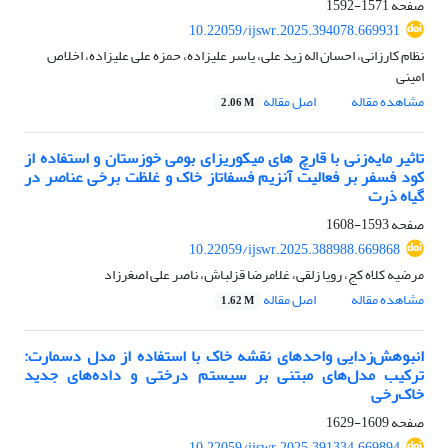
صفحه
1571-1592
10.22059/ijswr.2025.394078.669931
نظام کارزانی، احسان اله زید علی، یاسر علیزاده، حمزه علی علیزاده، اخلاص
امینی
مشاهده مقاله
اصل مقاله
2.06 M
تاثیر مایه‌زنی با قارچ های میکوریزای بومی خوزستان و استفاده از
کود فسفر بر فعالیت آنزیم فسفاتاز خاک و غلظت برخی عناصر در
گیاه ذرت
صفحه
1593-1608
10.22059/ijswr.2025.388988.669868
مرضیه کلاه کج، رویا زلقی، غلامرضا قزلباش، ناصر علی اصغرزاد
مشاهده مقاله
اصل مقاله
1.62 M
انبوهش‌زدایی واحدهای نقشه خاک با استفاده از مدل دسمارت:
ترکیب مدل‌های مبتنی بر سیستم درختی و داده‌های جدید
خاک‌رخی
صفحه
1609-1629
10.22059/ijswr.2025.391334.669894