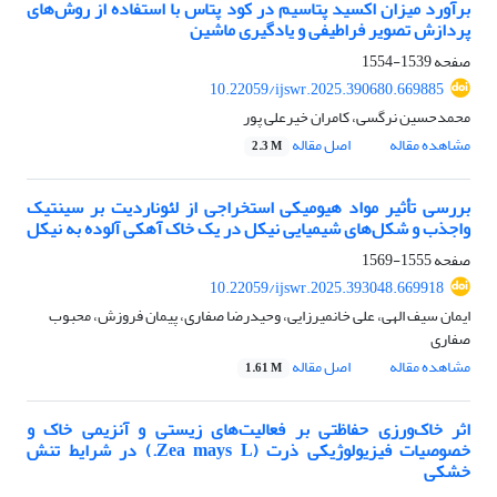
برآورد میزان اکسید پتاسیم در کود پتاس با استفاده از روش‌های
پردازش تصویر فراطیفی و یادگیری ماشین
صفحه
1539-1554
10.22059/ijswr.2025.390680.669885
محمدحسین نرگسی، کامران خیرعلی پور
مشاهده مقاله
اصل مقاله
2.3 M
بررسی تأثیر مواد هیومیکی استخراجی از لئوناردیت بر سینتیک
واجذب و شکل‌های شیمیایی نیکل در یک خاک آهکی آلوده به نیکل
صفحه
1555-1569
10.22059/ijswr.2025.393048.669918
ایمان سیف الهی، علی خانمیرزایی، وحیدرضا صفاری، پیمان فروزش، محبوب
صفاری
مشاهده مقاله
اصل مقاله
1.61 M
اثر خاک‌ورزی حفاظتی بر فعالیت‌های زیستی و آنزیمی خاک و
خصوصیات فیزیولوژیکی ذرت (Zea mays L.) در شرایط تنش
خشکی