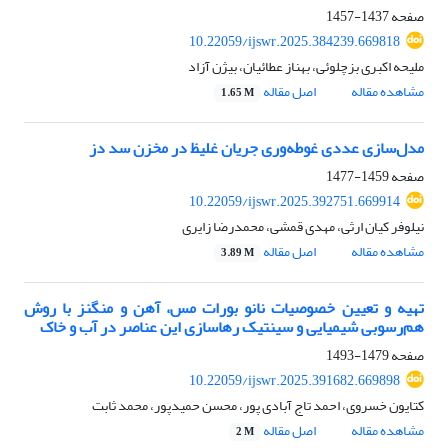
صفحه
1437-1457
10.22059/ijswr.2025.384239.669818
ملیحه اکبری بزچلوئی، بهناز عطائیان، بیژن آزاد
مشاهده مقاله
اصل مقاله
1.65 M
مدل‌سازی عددی غوطه‌وری جریان غلیظ در مخزن سد دز
صفحه
1459-1477
10.22059/ijswr.2025.392751.669914
نیلوفر کیان ارثی، مهدی قمشی، محمدرضا زایری
مشاهده مقاله
اصل مقاله
3.89 M
تهیه و تعیین خصوصیات نانو بورات مس، آهن و منگنز با روش
هم‌رسوبی شیمیایی و سینتیک رهاسازی این عناصر در آب و خاک
صفحه
1479-1493
10.22059/ijswr.2025.391682.669898
کتایون خسروی، احمد تاج آبادی پور، محسن حمیدپور، محمد ثابت
مشاهده مقاله
اصل مقاله
2 M