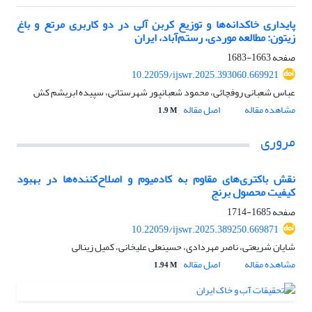
پایداری خاکدانه‌ها و توزیع کربن آلی در دو کاربری مرتع و باغ
زیتون: مطالعه موردی، رستم‌آباد، ایران
صفحه
1663-1683
10.22059/ijswr.2025.393060.669921
عباس شعبانی روفچائی، محمود شعبانپور شهرستانی، سپیده ابریشم کش
مشاهده مقاله
اصل مقاله
1.9 M
مروری
نقش باکتری‌های مقاوم به کادمیوم و اصلاح‌کننده‌ها در بهبود
کیفیت محصول برنج
صفحه
1685-1714
10.22059/ijswr.2025.389250.669871
شایان شریعتی، ناصر مهردادی، حسینعلی علیخانی، کمیل زینالی
مشاهده مقاله
اصل مقاله
1.94 M