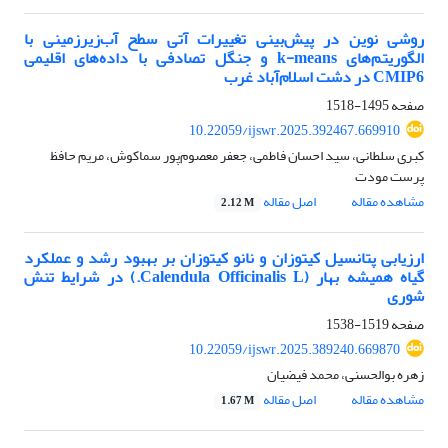
روشی نوین در پیش‌بینی تغییرات آتی سطح آب‌‌زیرزمینی با
الگوریتم‌های k-means و جنگل تصادفی با داده‌های اقلیمی
CMIP6 در دشت اسلام‌آباد غرب
صفحه
1495-1518
10.22059/ijswr.2025.392467.669910
کبری سلطانی، سید احسان فاطمی، جعفر معصوم‌پور سماکوش، مریم حافظ
پرست مودت
مشاهده مقاله
اصل مقاله
2.12 M
ارزیابی پتانسیل کیتوزان و نانو کیتوزان بر بهبود رشد و عملکرد
گیاه همیشه بهار (Calendula Officinalis L.) در شرایط تنش
شوری
صفحه
1519-1538
10.22059/ijswr.2025.389240.669870
زهره بوالحسنی، محمد فیضیان
مشاهده مقاله
اصل مقاله
1.67 M