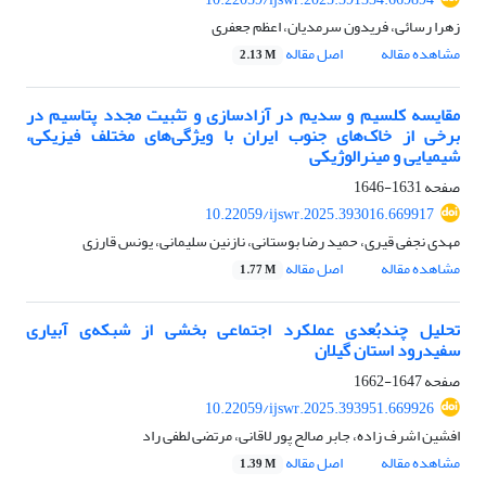
زهرا رسائی، فریدون سرمدیان، اعظم جعفری
مشاهده مقاله
اصل مقاله
2.13 M
مقایسه کلسیم و سدیم در آزادسازی و تثبیت مجدد پتاسیم در
برخی از خاک‌های جنوب ایران با ویژگی‌های مختلف فیزیکی،
شیمیایی و مینرالوژیکی
صفحه
1631-1646
10.22059/ijswr.2025.393016.669917
مهدی نجفی قیری، حمید رضا بوستانی، نازنین سلیمانی، یونس قارزی
مشاهده مقاله
اصل مقاله
1.77 M
تحلیل چندبُعدی عملکرد اجتماعی بخشی از شبکه‌ی آبیاری
سفیدرود استان گیلان
صفحه
1647-1662
10.22059/ijswr.2025.393951.669926
افشین اشرف زاده، جابر صالح پور لاقانی، مرتضی لطفی راد
مشاهده مقاله
اصل مقاله
1.39 M