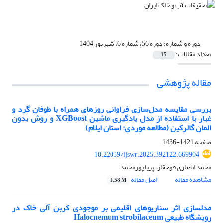
دوره و شماره:
دوره 56، شماره 6، شهریور 1404
تعداد مقالات:
15
مقاله پژوهشی
بررسی مقایسه مدل‌سازی فراوانی روز‌های همراه با طوفان گرد و
غبار با استفاده از مدل یادگیری ماشین XGBoost و روش بدون
المان گالرکین (مطالعه موردی: استان ایلام)
صفحه
1421-1436
10.22059/ijswr.2025.392122.669904
محمد انصاری قوجقار، پریا پورمحمد
مشاهده مقاله
اصل مقاله
1.58 M
مدل‏سازی اثر سناریوهای اقلیمی بر موجودی کربن آلی خاک در
رویشگاه طبیعی Halocnemum strobilaceum