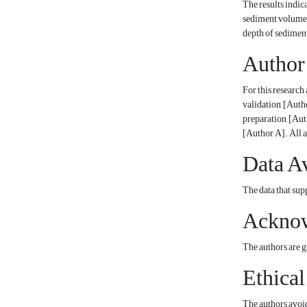
The results indic
sediment volumetr
depth of sedimen
Author
For this research
validation, [Auth
preparation, [Aut
[Author A]. All a
Data Av
The data that supp
Ackno
The authors are 
Ethical
The authors avoid