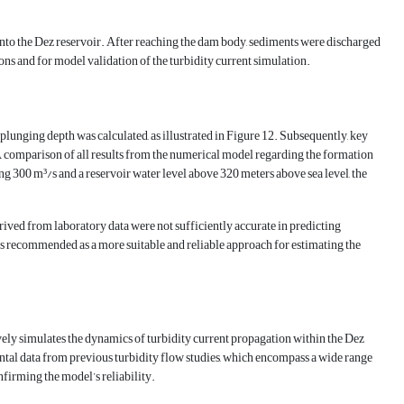
into the Dez reservoir. After reaching the dam body, sediments were discharged
ns and for model validation of the turbidity current simulation.
 plunging depth was calculated, as illustrated in Figure 12. Subsequently, key
 comparison of all results from the numerical model regarding the formation
ing 300 m³/s and a reservoir water level above 320 meters above sea level, the
rived from laboratory data were not sufficiently accurate in predicting
 is recommended as a more suitable and reliable approach for estimating the
ely simulates the dynamics of turbidity current propagation within the Dez
ntal data from previous turbidity flow studies, which encompass a wide range
nfirming the model’s reliability.