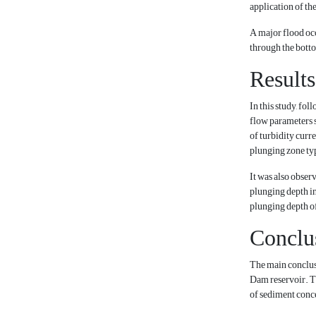
application of th
A major flood occ
through the botto
Results
In this study, fo
flow parameters s
of turbidity curr
plunging zone typ
It was also obser
plunging depth in
plunging depth of
Conclu
The main conclusi
Dam reservoir. Th
of sediment conce