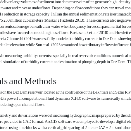
 deliver large volumes of sediment into dam reservoirs often generate high-density tu
t water and move as underflows. Depending on flow conditions, they can travel cons
a reduction in storage capacity. In Iran, the annual sedimentation rate is estimated 
–250 million cubic meters (Meskar & Fazloula, 2013). These currents also negativel
urrents submerge beneath clear water when buoyancy forces surpass inertial forces,
udies have focused on modeling these flows. Kostaschuk et al. (2018) and Howlett 
yeri & Ghomeshi (2019) successfully modeled turbidity currents in Dez Dam, showing 
 inlet elevation, while Sun et al. (2023) examined how tributary inflows influence
 in measuring turbidity currents, especially in real reservoir conditions, numerical 
 simulation of turbidity currents and estimation of plunging depth in Dez Dam. Th
als and Methods
s on the Dez Dam reservoir, located at the confluence of the Bakhtiari and Sezar Riv
, a powerful computational fluid dynamics (CFD) software, to numerically simulate
modeling open channel flows.
ometry and its variations were defined using hydrographic maps prepared by the Kh
ere provided in CAD format. ArcGIS software was employed to develop a digital 
ured using nine blocks, with a vertical grid spacing of 2 meters (∆Z = 2 m) and a ho