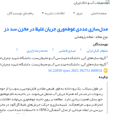
صفحه اصلی
مرور
اطلاعات نشریه
راهنمای نویسندگان
مدل‌سازی عددی غوطه‌وری جریان غلیظ در مخزن سد دز
نوع مقاله : مقاله پژوهشی
نویسندگان
2
2
1
نیلوفر کیان ارثی
مهدی قمشی
محمدرضا زایری
1
گروه سازه‌های آبی، دانشکده مهندسی آب و محیط زیست، دانشگاه شهید چمران اهواز
2
گروه سازه های آبی، دانشکده مهندسی آب و محیط زیست، دانشگاه شهید چمران اهوا
10.22059/ijswr.2025.392751.669914
چکیده
در طول سیلاب، یک رودخانه به طور طبیعی مقادیر قابل‌توجهی رسوب را از حو
رسوبات درشت‌تر که همراه جریان آب منتقل می‌شوند، در ناحیه به نام غوطه‌و
خوزستان اهمیت زیادی دارد. مطالعه بر روی ناحیه غوطه‌وری می‌تواند اطلاعا