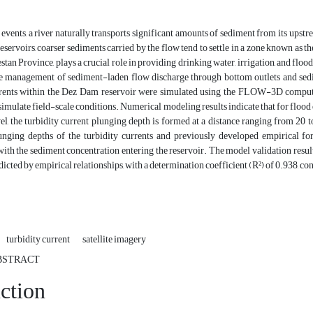
events, a river naturally transports significant amounts of sediment from its upst
eservoirs, coarser sediments carried by the flow tend to settle in a zone known as t
stan Province, plays a crucial role in providing drinking water, irrigation, and floo
he management of sediment-laden flow discharge through bottom outlets and sed
rrents within the Dez Dam reservoir were simulated using the FLOW-3D compu
imulate field-scale conditions. Numerical modeling results indicate that for floo
el, the turbidity current plunging depth is formed at a distance ranging from 20
unging depths of the turbidity currents and previously developed empirical for
with the sediment concentration entering the reservoir. The model validation res
dicted by empirical relationships, with a determination coefficient (R²) of 0.938, c
turbidity current
satellite imagery
BSTRACT
ction