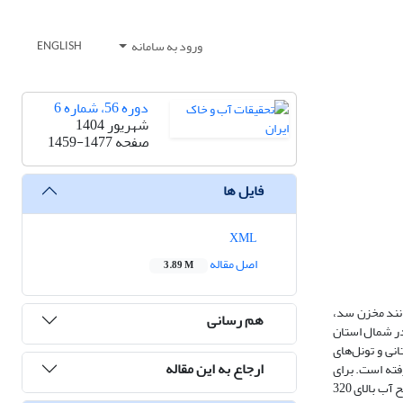
ورود به سامانه
ENGLISH
دوره 56، شماره 6
شهریور 1404
صفحه
1459-1477
فایل ها
XML
اصل مقاله
3.89 M
انند مخزن سد،
هم رسانی
در شمال استان
نی و تونل‌های
ارجاع به این مقاله
کد دینامیک سیالات محاسباتی FLOW-3D مورد بررسی قرار گرفته است. برای
بررسی در ابعاد میدانی، از مدل آشفتگی κ-ε (RNG) استفاده شده است. نتایج مدل عددی نشان می‌دهد برای سیلاب‌های بزرگ‌تر از 300 مترمکعب بر ثانیه با تراز سطح آب بالای 320