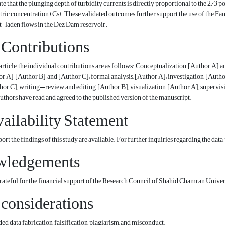
ate that the plunging depth of turbidity currents is directly proportional to the 2/3 
ic concentration (Cs). These validated outcomes further support the use of the Fan (
t-laden flows in the Dez Dam reservoir.
 Contributions
 article, the individual contributions are as follows: Conceptualization, [Author A]
or A], [Author B], and [Author C]; formal analysis, [Author A]; investigation, [Autho
hor C]; writing—review and editing, [Author B]; visualization, [Author A]; supervisi
uthors have read and agreed to the published version of the manuscript.
ailability Statement
ort the findings of this study are available. For further inquiries regarding the data,
wledgements
grateful for the financial support of the Research Council of Shahid Chamran U
 considerations
ed data fabrication, falsification, plagiarism, and misconduct.