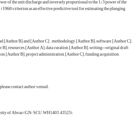
power of the unit discharge and inversely proportional to the 1/3 power of the
1960) criterion as an effective predictive tool for estimating the plunging
 and [Author B] and [Author C] ; methodology, [Author B]; software, [Author C];
r B]; resources, [Author A]; data curation, [Author B]; writing—original draft
on, [Author B]; project administration, [Author C]; funding acquisition,
 please contact author’s email.
niversity of Ahvaz (GN: SCU.WH1403.43525).