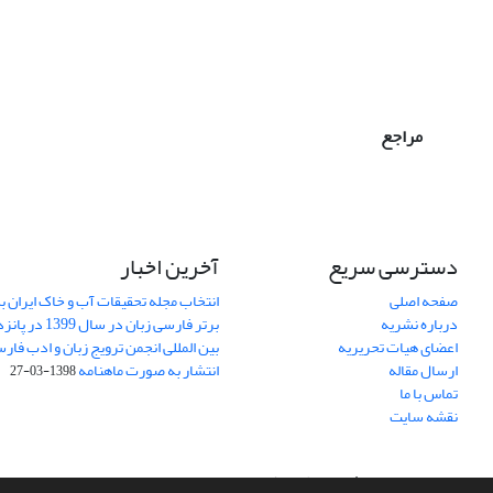
مراجع
دسترسی سریع
آخرین اخبار
صفحه اصلی
انتخاب مجله تحقیقات آب و خاک ایران ب
درباره نشریه
برتر فارسی زبان 
اعضای هیات تحریریه
بین المللی انجمن ترویج زبان و ادب فار
ارسال مقاله
انتشار به صورت ماهنامه
1398-03-27
تماس با ما
نقشه سایت
سامانه مدیریت نشریات علمی.
طراحی و پیاده سازی از
سیناوب