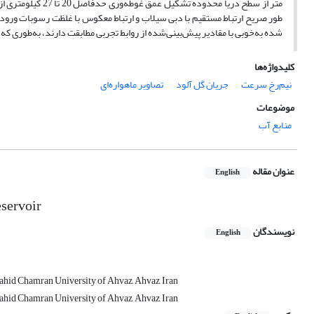
متر از سطح دریا م
طور صریح ارتباط مستقیم با دبی سیلاب و ارتباط معکوس با غلظت رسوبات ورود
شده به‌خوبی با مقادیر پیش‌بینی‌شده از روابط تجربی مطابقت دارند، به‌طوری که 
کلیدواژه‌ها
نیم‌رخ سرعت
جریان گل آلود
تصاویر ماهواره‌ای
موضوعات
منابع آب
عنوان مقاله
English
eservoir
نویسندگان
English
ahid Chamran University of Ahvaz, Ahvaz, Iran
ahid Chamran University of Ahvaz, Ahvaz, Iran