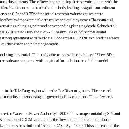
rbidity currents. These flows, upon entering the reservoir, interact with the
iderable distances and reach the dam body, leading to significant sediment
between 0.5% and 0.75% of the initial reservoir volume, equivalent to
y affect hydropower intake structures and outlet systems (Chamoun et al.,
 creating a plunging point and corresponding plunging depth (Schuch et al.,
et al. (2019) used DNS and Flow-3D to simulate velocity profiles and
strong agreement with field data. Goodarzi et al. (2020) explored the effects
 flow dispersion and plunging location.
modeling is essential. This study aims to assess the capability of Flow-3D in
e results are compared with empirical formulations to validate model
ers in the Tele Zang region, where the Dez River originates. The research
 turbidity currents using the governing flow equations. The software is
uzestan Water and Power Authority in 2007. These maps, containing X, Y, and
elevation model (DEM) and prepare the flow domain.The computational
rizontal mesh resolution of 15 meters (∆x = ∆y = 15 m). This setup enabled the