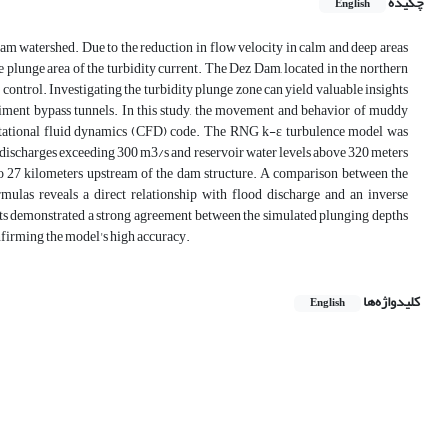
چکیده
English
ream watershed. Due to the reduction in flow velocity in calm and deep areas
he plunge area of the turbidity current. The Dez Dam, located in the northern
d control. Investigating the turbidity plunge zone can yield valuable insights
iment bypass tunnels. In this study, the movement and behavior of muddy
tational fluid dynamics (CFD) code. The RNG k-ε turbulence model was
d discharges exceeding 300 m3/s and reservoir water levels above 320 meters
 to 27 kilometers upstream of the dam structure. A comparison between the
mulas reveals a direct relationship with flood discharge and an inverse
ults demonstrated a strong agreement between the simulated plunging depths
onfirming the model's high accuracy.
کلیدواژه‌ها
English