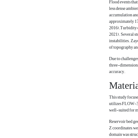
Flood events that
less dense ambien
accumulation and 
approximately 175
2016).Turbidity c
2021). Several st
instabilities. Za
of topography and
Due to challenges
three-dimensional
accuracy.
Materi
This study focuse
utilizes FLOW-3D
well-suited for 
Reservoir bed ge
Z coordinates, w
domain was struct