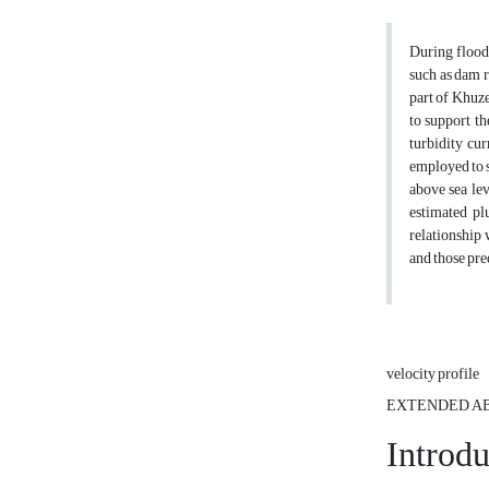
During flood 
such as dam r
part of Khuze
to support t
turbidity cu
employed to s
above sea lev
estimated pl
relationship 
and those pre
velocity profile
EXTENDED A
Introdu