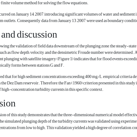
e finite volume method for solving the flow equations.
urred on January 14, 2007, introducing significant volumes of water and sediment 
m outlets. Consequently, data from January 13, 2007, were used as boundary conditio
 and discussion
llowing the validation of field data downstream of the plunging zone, the steady-state
uch as flow depth, velocity, and the densimetric Froude number were determined. A
ent plunging with satellite imagery (Figure 1) indicates that for flood events exceed
ically forms between stations G and F.
ved that for high sediment concentrations exceeding 400 mg/L, empirical criteria de
 the Dez Dam reservoir. Therefore, the Fan (1960) criterion presented in this study
 high-concentration turbidity currents in this specific context.
sion
on of this study demonstrates that the three-dimensional numerical model effectiv
e simulated plunging depth of the turbidity currents was validated using experime
ntrations from low to high. This validation yielded a high degree of correlation, co