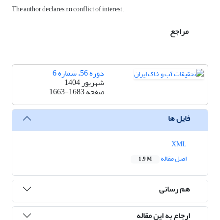
The author declares no conflict of interest.
مراجع
دوره 56، شماره 6
شهریور 1404
صفحه
1663-1683
فایل ها
XML
اصل مقاله
1.9 M
هم رسانی
ارجاع به این مقاله