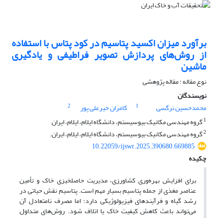
برآورد میزان اکسید پتاسیم در کود پتاس با استفاده
از روش‌های پردازش تصویر فراطیفی و یادگیری
ماشین
نوع مقاله : مقاله پژوهشی
نویسندگان
2
1
محمدحسین نرگسی
کامران خیرعلی پور
1
گروه مهندسی مکانیک بیوسیستم، دانشگاه ایلام، ایلام، ایران
2
گروه مهندسی مکانیک بیوسیستم، دانشگاه ایلام، ایلام، ایران.
10.22059/ijswr.2025.390680.669885
چکیده
برای افزایش بهره‌وری کشاورزی، مدیریت حاصلخیزی خاک و تأمین
عناصر مغذی از جمله پتاسیم بسیار مهم است. پتاسیم نقش حیاتی در
رشد گیاه و فرآیندهای فیزیولوژیکی دارد؛ اما مصرف نامتعادل آن
می‌تواند باعث کاهش کیفیت خاک یا اتلاف شود. روش‌های متداول