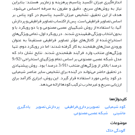
اندازه‌گیری میزان اکسید پتاسیم پرهزینه و زمان‌بر هستند؛ بنابراین
نیاز به روش‌های سریع، دقیق و مقرون ‌به ‌صرفه احساس می‌شود.
هدف از این تحقیق، تشخیص میزان اکسید پتاسیم در کود پتاس بر
اساس تصاویر فراطیفی است. پس از اکتساب تصاویر فراطیفی و پردازش
آن‏ها، با استفاده از روش شبکه‏های عصبی مصنوعی و با دو رویکرد با و
بدون انتخاب ویژگی طبقه‎بندی شدند. در رویکرد اول، تمامی ویژگی‌های
استخراج‌شده از کانال‌های مؤثر تصاویر فراطیفی مستقیماً به عنوان
ورودی مدل‌های طبقه‌بند به کار گرفته شدند؛ اما در رویکرد دوم، تنها
ویژگی‌های منتخب وارد فرآیند طبقه‌بندی شدند. نتایج نشان داد که
مدل شبکه عصبی مصنوعی بر اساس تمام ویژگی‏‎های استخراجی (9/92
درصد) بالاتر از ویژگی‌های منتخب (3/91 درصد) بود. روش پیشنهادی
در تحقیق حاضر می‌تواند در آینده برای تشخیص سایر عناصر شیمیایی
در کود پتاس مورد استفاده قرار گیرد. این روش، ابزاری کارآمد برای
ارزیابی سریع و غیرمخرب ترکیب کودها ارائه می‌دهد.
کلیدواژه‌ها
کود شیمیایی
تصویربرداری فراطیفی
پردازش تصویر
یادگیری
ماشینی
شبکه عصبی مصنوعی
موضوعات
آلودگی خاک