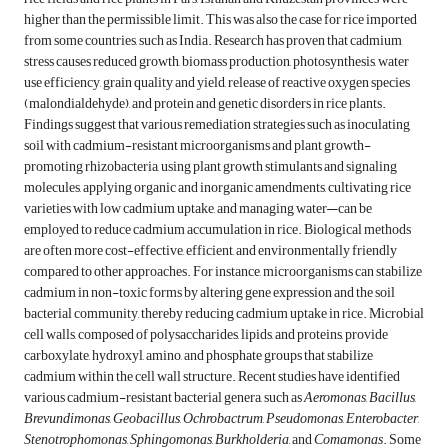
higher than the permissible limit. This was also the case for rice imported
from some countries, such as India. Research has proven that cadmium
stress causes reduced growth, biomass production, photosynthesis, water
use efficiency, grain quality and yield, release of reactive oxygen species
(malondialdehyde), and protein and genetic disorders in rice plants.
Findings suggest that various remediation strategies such as inoculating
soil with cadmium-resistant microorganisms and plant growth-
promoting rhizobacteria, using plant growth stimulants and signaling
molecules, applying organic and inorganic amendments, cultivating rice
varieties with low cadmium uptake, and managing water—can be
employed to reduce cadmium accumulation in rice. Biological methods
are often more cost-effective, efficient, and environmentally friendly
compared to other approaches. For instance, microorganisms can stabilize
cadmium in non-toxic forms by altering gene expression and the soil
bacterial community, thereby reducing cadmium uptake in rice. Microbial
cell walls, composed of polysaccharides, lipids, and proteins, provide
carboxylate, hydroxyl, amino, and phosphate groups that stabilize
cadmium within the cell wall structure. Recent studies have identified
various cadmium-resistant bacterial genera, such as
Aeromonas
,
Bacillus
,
Brevundimonas
,
Geobacillus
,
Ochrobactrum
,
Pseudomonas
,
Enterobacter
,
Stenotrophomonas
,
Sphingomonas
,
Burkholderia
, and
Comamonas
. Some