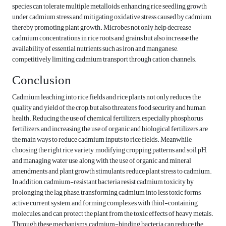
species can tolerate multiple metalloids, enhancing rice seedling growth
under cadmium stress and mitigating oxidative stress caused by cadmium,
thereby promoting plant growth. Microbes not only help decrease
cadmium concentrations in rice roots and grains but also increase the
availability of essential nutrients such as iron and manganese,
competitively limiting cadmium transport through cation channels.
Conclusion
Cadmium leaching into rice fields and rice plants not only reduces the
quality and yield of the crop, but also threatens food security and human
health. Reducing the use of chemical fertilizers, especially phosphorus
fertilizers, and increasing the use of organic and biological fertilizers are
the main ways to reduce cadmium inputs to rice fields. Meanwhile,
choosing the right rice variety, modifying cropping patterns and soil pH,
and managing water use, along with the use of organic and mineral
amendments and plant growth stimulants, reduce plant stress to cadmium.
In addition, cadmium-resistant bacteria resist cadmium toxicity by
prolonging the lag phase, transforming cadmium into less toxic forms,
active current system, and forming complexes with thiol-containing
molecules, and can protect the plant from the toxic effects of heavy metals.
Through these mechanisms, cadmium-binding bacteria can reduce the