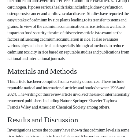
the food chain, and severe toxic effects. Cadmium is classified as a Group 1
carcinogen. It poses serious health risks, including kidney dysfunction,
osteoporosis, cancer and cardiovascular disease. Studies have reported the
easy uptake of cadmium by rice plants, leading to its transfer to stems and
grains. In view of the cadmium contamination in rice fields as well as its
impact on food security, the aim of this review article is to examine the
factors influencing cadmium accumulation in rice. It also evaluates
various physical, chemical, and especially biological methods to reduce
cadmium toxicity in rice, based on reputable studies and publications from
national and international journals.
Materials and Methods
This article has been compiled from a variety of sources. These include
reputable natioal and international articles and books between 1998 and
2024. The writing of this review article involved the use of internationally
renowned publishers, including Nature, Springer, Elsevier, Taylor &
Francis, Wiley, and American Chemical Society, among others.
Results and Discussion
Investigations across the country have shown that cadmium levels in some
rice fields and rice plants in Fars, Isfahan and Khuzestan provinces were