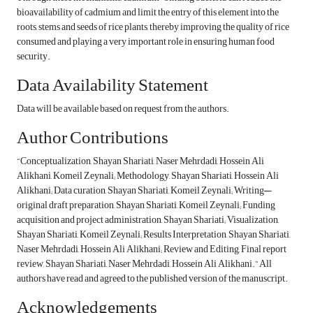
bioavailability of cadmium and limit the entry of this element into the
roots, stems and seeds of rice plants, thereby improving the quality of rice
consumed and playing a very important role in ensuring human food
security.
Data Availability Statement
Data will be available based on request from the authors.
Author Contributions
“Conceptualization, Shayan Shariati, Naser Mehrdadi, Hossein Ali
Alikhani, Komeil Zeynali; Methodology, Shayan Shariati, Hossein Ali
Alikhani; Data curation, Shayan Shariati, Komeil Zeynali; Writing—
original draft preparation, Shayan Shariati, Komeil Zeynali; Funding
acquisition and project administration, Shayan Shariati; Visualization,
Shayan Shariati, Komeil Zeynali; Results Interpretation, Shayan Shariati,
Naser Mehrdadi, Hossein Ali Alikhani; Review and Editing, Final report
review, Shayan Shariati, Naser Mehrdadi, Hossein Ali Alikhani.” All
authors have read and agreed to the published version of the manuscript.
Acknowledgements