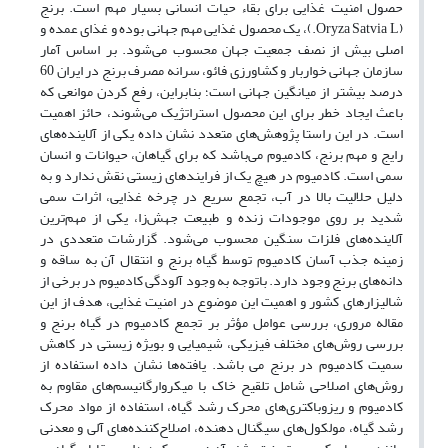
حصول امنیت غذایی برای بقاء حیات انسانی بسیار مهم است. برنج
(Oryza Satvia L.)، یک محصول غذایی مهم جهانی بوده و غذای عمده و
اصلی بیش از نصف جمعیت جهان محسوب می‌شود. بر اساس آمار
سازمان جهانی خواربار و کشاورزی فائو، سرانه مصرف برنج در ایران 60
درصد بیشتر از میانگین جهانی است؛ بنابراین، رفع کردن موانعی که
باعث ایجاد خطر برای این محصول استراتژیک می‌شوند، حائز اهمیت
است. در این راستا پژوهش‌های متعدد نشان داده یکی از آلاینده‌های
رایج و مهم برنج، کادمیوم می‌باشد که برای گیاهان، حیوانات و انسان
سمی است. کادمیوم در هیچ یک از فرایندهای زیستی نقش ندارد و به
دلیل حلالیت بالا در آب، تجمع سریع در چرخه غذایی، اثرات سمی
شدید بر روی موجودات زنده و طبیعت جهش‌زا، یکی از مهم‌ترین
آلاینده‌های فلزات سنگین محسوب می‌شود. گزارشات متعددی در
زمینه جذب آسان کادمیوم توسط گیاه برنج و انتقال آن به ساقه و
دانه‌های برنج وجود دارد. باتوجه به وجود آلودگی کادمیوم در برخی از
شالیزارهای کشور و اهمیت این موضوع در امنیت غذایی، هدف از این
مقاله مروری، بررسی عوامل مؤثر بر تجمع کادمیوم در گیاه برنج و
بررسی روش‌های مختلف فیزیکی، شیمیایی و بویژه زیستی در کاهش
سمیت کادمیوم در برنج می باشد. یافته‌ها نشان داده استفاده از
روش‌های اصلاحی شامل تلقیح خاک با میکروارگانیسم‌های مقاوم به
کادمیوم و ریزوباکتری‌های محرک رشد گیاه، استفاده از مواد محرک
رشد گیاه، مولکول‌های سیگنال دهنده، اصلاح‌کننده‌های آلی و معدنی