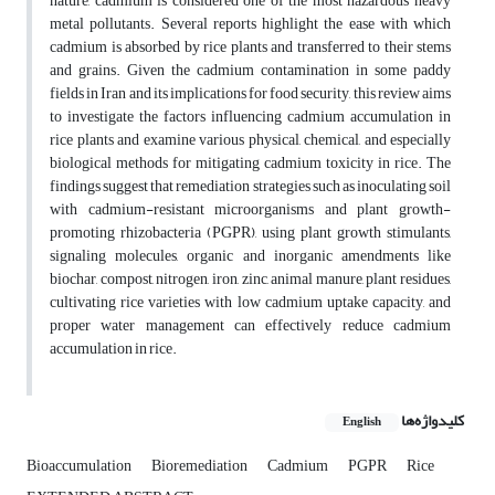
nature, cadmium is considered one of the most hazardous heavy
metal pollutants. Several reports highlight the ease with which
cadmium is absorbed by rice plants and transferred to their stems
and grains. Given the cadmium contamination in some paddy
fields in Iran and its implications for food security, this review aims
to investigate the factors influencing cadmium accumulation in
rice plants and examine various physical, chemical, and especially
biological methods for mitigating cadmium toxicity in rice. The
findings suggest that remediation strategies such as inoculating soil
with cadmium-resistant microorganisms and plant growth-
promoting rhizobacteria (PGPR), using plant growth stimulants,
signaling molecules, organic and inorganic amendments like
biochar, compost, nitrogen, iron, zinc, animal manure, plant residues,
cultivating rice varieties with low cadmium uptake capacity, and
proper water management can effectively reduce cadmium
accumulation in rice.
کلیدواژه‌ها
English
Bioaccumulation
Bioremediation
Cadmium
PGPR
Rice