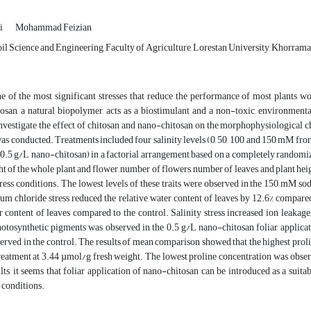
ni
Mohammad Feizian
il Science and Engineering, Faculty of Agriculture, Lorestan University, Khorrama
one of the most significant stresses that reduce the performance of most plants 
tosan, a natural biopolymer, acts as a biostimulant and a non-toxic, environment
investigate the effect of chitosan and nano-chitosan on the morphophysiological cha
s conducted. Treatments included four salinity levels (0, 50, 100, and 150 mM from
0.5 g/L nano-chitosan) in a factorial arrangement based on a completely randomize
t of the whole plant and flower, number of flowers, number of leaves, and plant he
ess conditions. The lowest levels of these traits were observed in the 150 mM sod
 chloride stress reduced the relative water content of leaves by 12.6% compared t
r content of leaves compared to the control. Salinity stress increased ion leakage
otosynthetic pigments was observed in the 0.5 g/L nano-chitosan foliar applicat
served in the control. The results of mean comparison showed that the highest prol
reatment at 3.44 µmol/g fresh weight. The lowest proline concentration was obser
lts, it seems that foliar application of nano-chitosan can be introduced as a suit
s conditions.