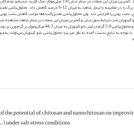
 نشت یونی را افزایش داد. ولی محلول‌پاشی تعدیل‌کننده‌ها موجب کاهش نشت یونی
های فتوسنتزی در تیمار محلول‌پاشی 5/0 گرم در لیتر نانو کیتوزان تحت شرایط بدون تنش و کمترین میزان این صفات در تیمار شاهد مش
میانگین نشان داد که بیشترین مقدار پرولین مربوط به تیمار 150 میلی‌مولار نمک و محلول‌پاشی 5/0 گرم در لیتر نانو کیت
د.
of the potential of chitosan and nanochitosan on improvi
L.) under salt stress conditions