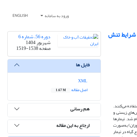
ورود به سامانه
ENGLISH
زان بر بهبود رشد و عملکرد گیاه همیشه بهار (Calendula Officinalis L.) در شرایط تنش
دوره 56، شماره 6
شهریور 1404
صفحه
1519-1538
فایل ها
XML
اصل مقاله
1.67 M
فاده می‌کنند.
هم رسانی
ش‌های زیستی و
م شد. تیمارها
ارجاع به این مقاله
2، 5/0 گرم در لیتر کیتوزان و 25/0 و 5/0 گرم در لیتر نانو کیتوزان) به‌صورت
 گیاه در تیمار