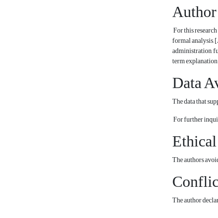
Author
For this research
formal analysis, 
administration, f
term explanation.
Data Av
The data that supp
For further inquir
Ethical
The authors avoid
Conflic
The author declare