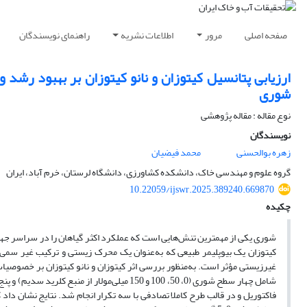
صفحه اصلی
مرور
اطلاعات نشریه
راهنمای نویسندگان
شوری
نوع مقاله : مقاله پژوهشی
نویسندگان
زهره بوالحسنی
محمد فیضیان
گروه علوم و مهندسی خاک، دانشکده کشاورزی، دانشگاه لرستان، خرم آباد، ایران
10.22059/ijswr.2025.389240.669870
چکیده
شوری یکی از مهمترین تنش‌هایی است که عملکرد اکثر گیاهان را در سراسر جها
کیتوزان یک بیوپلیمر طبیعی که به‌عنوان یک محرک زیستی و ترکیب غیر سمی و
غیر‌زیستی مؤثر است. به‌منظور بررسی اثر کیتوزان و نانو کیتوزان بر خصوصی
فاکتوریل و در قالب طرح کاملا تصادفی با سه تکرار انجام شد. نتایج نشان داد 