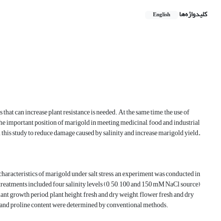
کلیدواژه‌ها
English
 that can increase plant resistance is needed. At the same time, the use of
the important position of marigold in meeting medicinal, food and industrial
n this study to reduce damage caused by salinity and increase marigold yield
.
haracteristics of marigold under salt stress, an experiment was conducted in
reatments included four salinity levels (0, 50, 100 and 150 mM NaCl source)
ant growth period, plant height, fresh and dry weight, flower fresh and dry
ts and proline content were determined by conventional methods.