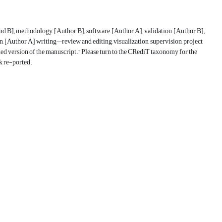
and B]; methodology, [Author B]; software, [Author A]; validation, [Author B];
on, [Author A] writing—review and editing, visualization, supervision, project
hed version of the manuscript.” Please turn to the CRediT taxonomy for the
k re-ported.