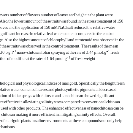
lowers, number of flowers, number of leaves and height in the plant were
lso, the lowest amount of these traits was found in the stress treatment of 150
leaves, and the application of 150 mM NaCl salt reduced the relative water
gnificant increase in relative leaf water content compared to the control
ge. Also, the highest amount of chlorophyll and carotenoid was observed in the
hese traits was observed in the control treatment. The results of the mean
-1
-1
 0.5 g.l
nano-chitosan foliar spraying at the rate of 3.44 μmol.g
fresh
-1
tion of modifier at the rate of 1.64 μmol.g
of fresh weight.
logical and physiological indices of marigold. Specifically, the height, fresh
relative water content of leaves, and photosynthetic pigments all decreased.
ication of foliar sprays with chitosan and nanochitosan showed significant
 effective in alleviating salinity stress compared to conventional chitosan.
n used with other products. The enhanced effectiveness of nanochitosan can be
r chitosan, making it more efficient in mitigating salinity effects. Overall,
 of marigold plants in saline environments, as these compounds not only help
echanisms.