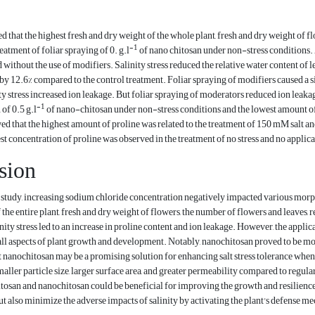
d that the highest fresh and dry weight of the whole plant, fresh and dry weight of f
-1
eatment of foliar spraying of 0. g.l
of nano chitosan under non-stress conditions. A
without the use of modifiers. Salinity stress reduced the relative water content of 
 by 12.6% compared to the control treatment. Foliar spraying of modifiers caused a si
ty stress increased ion leakage. But foliar spraying of moderators reduced ion leaka
-1
 of 0.5 g.l
of nano-chitosan under non-stress conditions and the lowest amount of t
 that the highest amount of proline was related to the treatment of 150 mM salt and
t concentration of proline was observed in the treatment of no stress and no applica
sion
 study, increasing sodium chloride concentration negatively impacted various morpho
 the entire plant, fresh and dry weight of flowers, the number of flowers and leaves, 
inity stress led to an increase in proline content and ion leakage. However, the appl
l aspects of plant growth and development. Notably, nanochitosan proved to be more
t nanochitosan may be a promising solution for enhancing salt stress tolerance whe
smaller particle size, larger surface area, and greater permeability compared to regula
tosan and nanochitosan could be beneficial for improving the growth and resilience
ut also minimize the adverse impacts of salinity by activating the plant's defense m