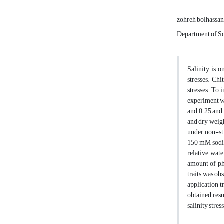
zohreh bolhassa
Department of So
Salinity is 
stresses. Chi
stresses. To 
experiment wa
and 0.25 and 
and dry weigh
under non-str
150 mM sodium
relative wate
amount of ph
traits was ob
application t
obtained resu
salinity stres