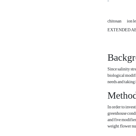
chitosan
ion l
EXTENDED A
Backgr
Since salinity str
biological modifi
needs and taking 
Method
In order to inves
greenhouse condit
and five modifier 
weight, flower nu