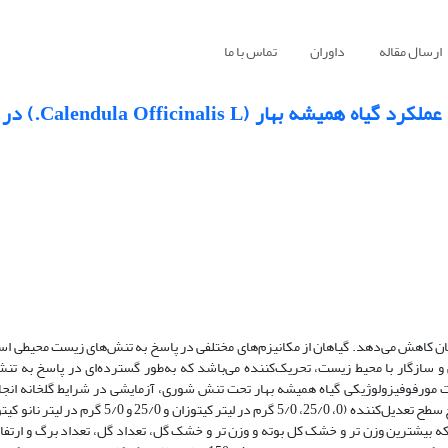
ارسال مقاله
داوران
تماس با ما
ارزیابی پتانسیل کیتوزان و نانو کیتو
ن کاهش می‌دهد. گیاهان از مکانیزم‌های مختلفی در پاسخ به تنش‌های زیست محیطی است
 سازگار با محیط زیست، تحریک‌کننده می‌باشد که به‌طور گسترده‌ای در پاسخ به تن
ات مورفوفیزولوژیکی گیاه همیشه بهار تحت تنش شوری، آزمایشی در شرایط گلخانه انجا
شامل چهار سطح شوری (0، 50، 100 و 150 میلی‌مولار از منبع کلرید سدیم) و پنج سطح تعدیل‌کننده (0، 5/0
که بیشترین وزن تر و خشک کل بوته و وزن تر ‌و خشک گل، تعداد گل، تعداد برگ و ارتفاع