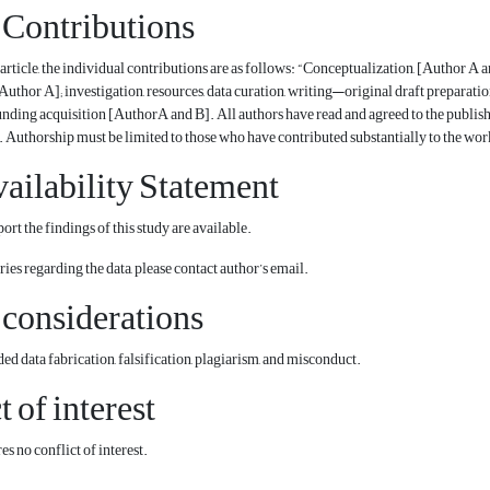
 Contributions
 article, the individual contributions are as follows: “Conceptualization, [Author A 
[Author A]; investigation, resources, data curation, writing—original draft preparati
unding acquisition [AuthorA and B]. All authors have read and agreed to the publis
 Authorship must be limited to those who have contributed substantially to the wor
ailability Statement
ort the findings of this study are available.
ies regarding the data, please contact author’s email.
 considerations
ed data fabrication, falsification, plagiarism, and misconduct.
t of interest
s no conflict of interest.