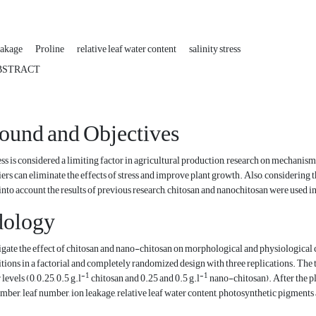
eakage
Proline
relative leaf water content
salinity stress
BSTRACT
ound and Objectives
ess is considered a limiting factor in agricultural production, research on mechanisms
ers can eliminate the effects of stress and improve plant growth. Also, considering 
into account the results of previous research, chitosan and nanochitosan were used i
ology
tigate the effect of chitosan and nano-chitosan on morphological and physiological c
ions in a factorial and completely randomized design with three replications. The t
-1
-1
levels (0, 0.25, 0.5 g.l
chitosan and 0.25 and 0.5 g.l
nano-chitosan). After the pl
mber, leaf number, ion leakage, relative leaf water content, photosynthetic pigmen