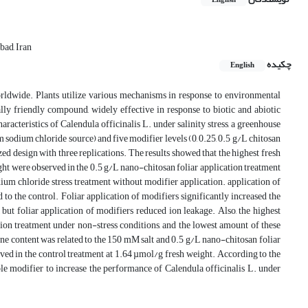
English
bad, Iran
چکیده
English
worldwide. Plants utilize various mechanisms in response to environmental
ally friendly compound, widely effective in response to biotic and abiotic
racteristics of Calendula officinalis L. under salinity stress, a greenhouse
 sodium chloride source) and five modifier levels (0, 0.25, 0.5 g/L chitosan
d design with three replications. The results showed that the highest fresh
ight were observed in the 0.5 g/L nano-chitosan foliar application treatment
ium chloride stress treatment without modifier application. application of
o the control. Foliar application of modifiers significantly increased the
, but foliar application of modifiers reduced ion leakage. Also, the highest
ion treatment under non-stress conditions, and the lowest amount of these
ine content was related to the 150 mM salt and 0.5 g/L nano-chitosan foliar
ved in the control treatment at 1.64 µmol/g fresh weight. According to the
able modifier to increase the performance of Calendula officinalis L. under