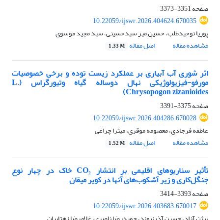
صفحه
3351-3373
10.22059/ijswr.2026.404624.670035
پوریا توحیدطلب، حسین میر سیدحسینی، سید مجید موسوی
مشاهده مقاله
اصل مقاله
1.33 M
اثر شوری آب آبیاری بر عملکرد زیست توده و برخی خصوصیات
مورفو-فیزیولوژیکی نهال دوساله گیاه وتیورگراس (L.
Chrysopogon zizanioides)
صفحه
3375-3391
10.22059/ijswr.2026.404286.670028
عاطفه فرجادی، معصومه موقری، میترا چراغی
مشاهده مقاله
اصل مقاله
1.52 M
تأثیر سناریوهای اقلیمی بر انتشار CO₂ خاک در چهار نوع
جنگل‌کاری و زیر آشکوب‌های آنها در کویر میقان
صفحه
3393-3414
10.22059/ijswr.2026.403683.670017
بیژن آزاد، حسین آذرنیوند، حمیدرضا ناصری، غلامرضا زهتابیان