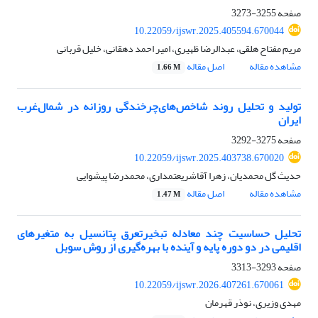
صفحه
3255-3273
10.22059/ijswr.2025.405594.670044
مریم مفتاح هلقی، عبدالرضا ظهیری، امیر احمد دهقانی، خلیل قربانی
مشاهده مقاله
اصل مقاله
1.66 M
تولید و تحلیل روند شاخص‌های‌چرخندگی روزانه در شمال‌غرب
ایران
صفحه
3275-3292
10.22059/ijswr.2025.403738.670020
حدیث گل محمدیان، زهرا آقاشریعتمداری، محمدرضا پیشوایی
مشاهده مقاله
اصل مقاله
1.47 M
تحلیل حساسیت چند معادله تبخیرتعرق پتانسیل به متغیرهای
اقلیمی در دو دوره پایه و آینده با بهره‌گیری از روش سوبل
صفحه
3293-3313
10.22059/ijswr.2026.407261.670061
مهدی وزیری، نوذر قهرمان