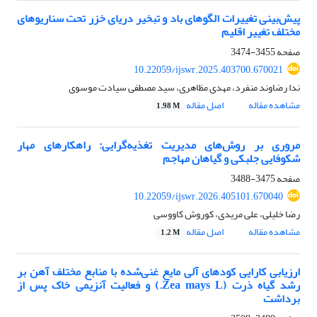
پیش‌بینی تغییرات الگوهای باد و تبخیر دریای خزر تحت سناریوهای
مختلف تغییر اقلیم
صفحه
3455-3474
10.22059/ijswr.2025.403700.670021
ندا رضاوند منفرد، مهدی مظاهری، سید مصطفی سیادت موسوی
مشاهده مقاله
اصل مقاله
1.98 M
مروری بر روش‌های مدیریت تغذیه‌گرایی: راهکارهای مهار
شکوفایی جلبکی و گیاهان مهاجم
صفحه
3475-3488
10.22059/ijswr.2026.405101.670040
رضا خلیلی، علی مریدی، کوروش کاووسی
مشاهده مقاله
اصل مقاله
1.2 M
ارزیابی کارایی کودهای آلی مایع غنی‌شده با منابع مختلف آهن بر
رشد گیاه ذرت (Zea mays L.) و فعالیت آنزیمی خاک پس از
برداشت