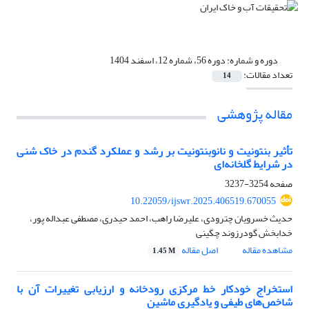
دوره و شماره:
دوره 56، شماره 12، اسفند 1404
تعداد مقالات:
14
مقاله پژوهشی
تأثیر بنتونیت و نانو‌بنتونیت بر رشد و عملکرد گندم در خاک شنی
در شرایط گلخانه‌ای
صفحه
3254-3237
10.22059/ijswr.2025.406519.670055
حدیث خسرویان چترودی، علیرضا راهب، احمد حیدری، مصطفی عبداله پور،
خدابخش گودرزوند چگینی
مشاهده مقاله
اصل مقاله
1.45 M
استخراج خودکار خط مرکزی رودخانه و ارزیابی تغییرات آن با
شاخص‌های طیفی و یادگیری ماشین