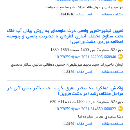
مریم بهرامی، رضوان طالب نژاد، علیرضا سپاسخواه *
مشاهده مقاله
اصل مقاله
994.09 K
تعیین تبخیر-تعرق واقعی ذرت علوفه‌ای به‌ روش بیلان آب خاک
تحت سطوح مختلف آبیاری قطره‌ای با مدیریت پالسی و پیوسته
(مطالعه موردی: دشت ورامین)
دوره 52، شماره 7، مهر 1400، صفحه
1869-1880
10.22059/ijswr.2021.322095.668940
ایمان حاجی راد، سید مجید میرلطیفی*، حسین دهقانی سانیج، ساناز محمدی
مشاهده مقاله
اصل مقاله
1.53 M
واکنش عملکرد به تبخیر-تعرق ذرت، تحت تأثیر تنش آبی در
مراحل مختلف رشد (در دشت قزوین)
دوره 52، شماره 3، خرداد 1400، صفحه
611-620
10.22059/ijswr.2021.314850.668822
رضا سعیدی، عباس ستوده نیا
مشاهده مقاله
اصل مقاله
1.09 M