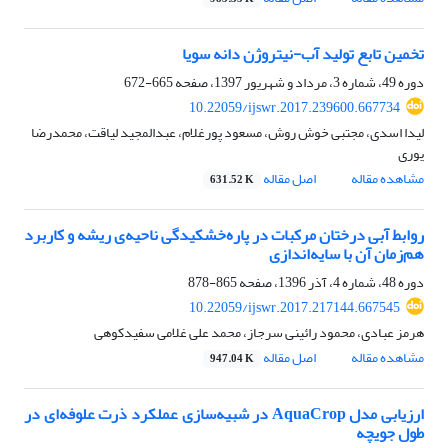
تخمین تابع تولید آب-نیتروژن دانه سویا
دوره 49، شماره 3، مرداد و شهریور 1397، صفحه
665-672
10.22059/ijswr.2017.239600.667734
لیدا اسدی، مجتبی خوش روش، مسعود پورغلام، عبدالمجید لیاقت، محمدرضا
یوری
مشاهده مقاله
اصل مقاله
631.52 K
روابط آبی درختان مرکبات در پاره‌خشکیدگی ناحیه‌ی ریشه و کاربرد
هم‌زمان آن با سایه‌اندازی
دوره 48، شماره 4، آذر 1396، صفحه
865-878
10.22059/ijswr.2017.217144.667545
هرمز عبادی، محمود رائینی سرجاز، محمد علی غلامی سفیدکوهی
مشاهده مقاله
اصل مقاله
947.04 K
ارزیابی مدل AquaCrop در شبیه‌سازی عملکرد ذرت علوفه‌ای در
طول جویچه