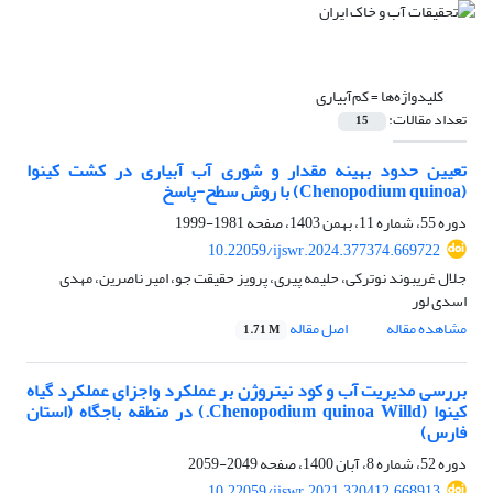
کلیدواژه‌ها =
کم‌آبیاری
تعداد مقالات:
15
تعیین حدود بهینه مقدار و شوری آب آبیاری در کشت کینوا
(Chenopodium quinoa) با روش سطح-پاسخ
دوره 55، شماره 11، بهمن 1403، صفحه
1981-1999
10.22059/ijswr.2024.377374.669722
جلال غریبوند نوترکی، حلیمه پیری، پرویز حقیقت جو، امیر ناصرین، مهدی
اسدی لور
مشاهده مقاله
اصل مقاله
1.71 M
بررسی مدیریت آب و کود نیتروژن بر عملکرد واجزای عملکرد گیاه
کینوا (Chenopodium quinoa Willd.) در منطقه باجگاه (استان
فارس)
دوره 52، شماره 8، آبان 1400، صفحه
2049-2059
10.22059/ijswr.2021.320412.668913