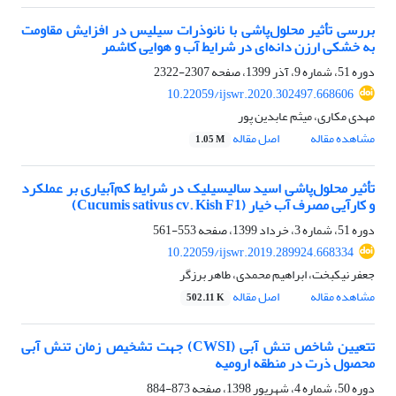
بررسی تأثیر محلول‌پاشی با نانوذرات سیلیس در افزایش مقاومت
به خشکی ارزن دانه‌ای در شرایط آب و هوایی کاشمر
دوره 51، شماره 9، آذر 1399، صفحه
2307-2322
10.22059/ijswr.2020.302497.668606
مهدی مکاری، میثم عابدین پور
مشاهده مقاله
اصل مقاله
1.05 M
تأثیر محلول‌پاشی اسید سالیسیلیک در شرایط کم‌آبیاری بر عملکرد
و کارآیی مصرف آب خیار (Cucumis sativus cv. Kish F1)
دوره 51، شماره 3، خرداد 1399، صفحه
553-561
10.22059/ijswr.2019.289924.668334
جعفر نیکبخت، ابراهیم محمدی، طاهر برزگر
مشاهده مقاله
اصل مقاله
502.11 K
تتعیین شاخص تنش آبی (CWSI) جهت تشخیص زمان تنش آبی
محصول ذرت در منطقه ارومیه
دوره 50، شماره 4، شهریور 1398، صفحه
873-884