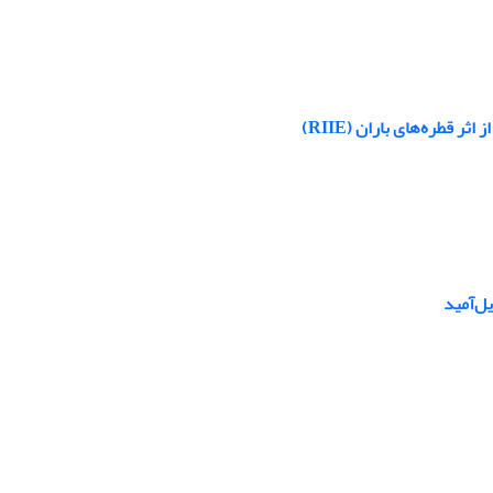
قطره‌های باران (RIIE)
یل‌آمید