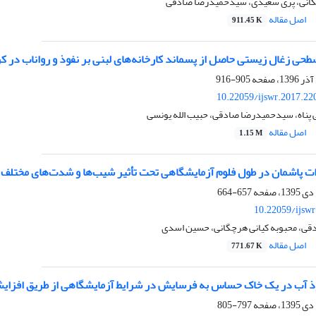
گانی، پری سعیدی، سیدحمیدرضا صادقی
اصل مقاله
911.45 K
ی زغال زیستی حاصل از پسماند کارخانه‌های لبنی بر نفوذ و رواناب در 
905-916
10.22059/ijswr.2017.22
ناه، سیدحمیدرضا صادقی، حبیب الله یونسی
اصل مقاله
1.15 M
رات پاشمان در طول فلوم آزمایشگاهی تحت تأثیر شیب‌ها و شدت‌های مختلف 
657-664
10.22059/ijsw
ی، محبوبه کیانی هرچگانی، حسین اسدی
اصل مقاله
771.67 K
ذ آب در یک خاک حساس به فرسایش در شرایط آزمایشگاهی از طریق افزا
797-805