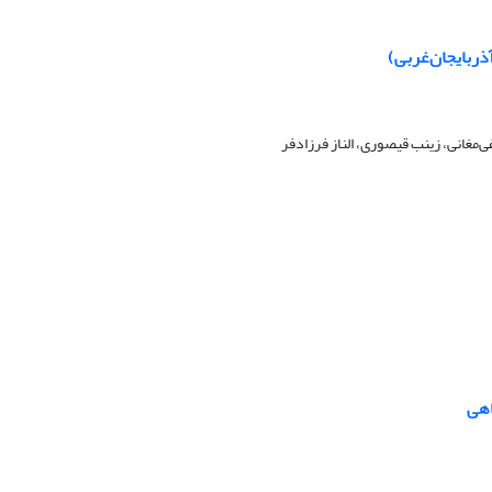
ذربایجان‌غربی)
غانی، زینب قیصوری، الناز فرزادفر
اهی