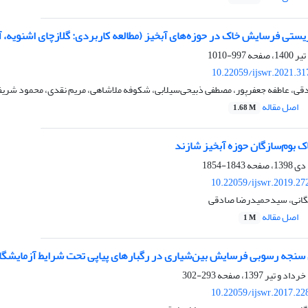
ستی فرسایش خاک در حوزه‌های آبخیز (مطالعه کاربردی: گلازچای اشنویه، ‌آ
997-1010
10.22059/ijswr.2021.31
، عاطفه جعفرپور، مصطفی ذبیحی‌سیلابی، شکوفه ملاشاهی، مریم نقدی، محمود شریفی‌م
اصل مقاله
1.68 M
 بوم‌سازگان حوزه آبخیز شازند
1843-1854
10.22059/ijswr.2019.27
چگانی، سیدحمیدرضا صادقی
اصل مقاله
1 M
 سنجه رسوبی فرسایش بین‌شیاری در رگبارهای پیاپی تحت شرایط آزمایشگ
293-302
10.22059/ijswr.2017.22