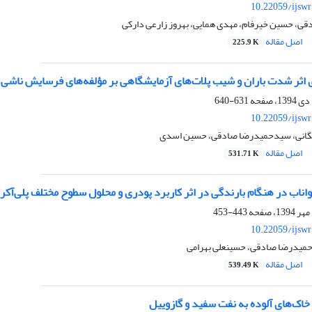
10.22059/ijsw
، حسین خیرفام، مهدی همایی، بهروز زارعی دارکی
اصل مقاله
225.9 K
اثر شدت باران و شیب پلات‌های آزمایشگاهی بر مؤلفه‌های فرسایش ناشی از اثر 
631-640
10.22059/ijsw
چگانی، سیدحمیدرضا صادقی، حسین اسدی
اصل مقاله
531.71 K
رواناب در هنگام بارندگی در اثر کاربرد پودری و محلول سطوح مختلف پلی‌آکر
443-453
10.22059/ijsw
میدرضا صادقی، حسینعلی بهرامی
اصل مقاله
539.49 K
 خاک‌های آلوده به نفت سفید و گازوییل