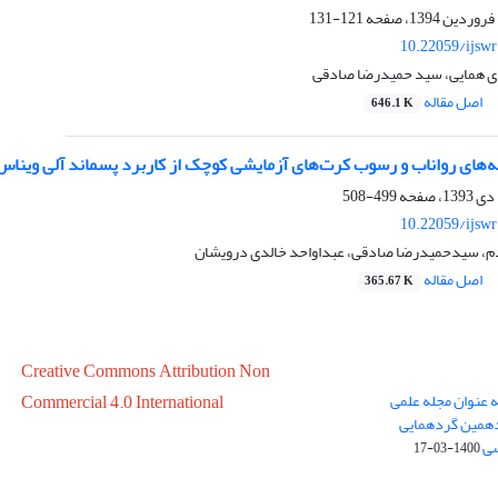
121-131
10.22059/ijsw
ی همایی، سید حمیدرضا صادقی
اصل مقاله
646.1 K
ه‌های رواناب و رسوب کرت‌های آزمایشی کوچک از کاربرد پسماند آلی ویناس
499-508
10.22059/ijsw
م، سیدحمیدرضا صادقی، عبداواحد خالدی درویشان
اصل مقاله
365.67 K
Creative Commons Attribution Non
ه عنوان مجله علمی
Commercial 4.0 International
در سال 1399 در پانزدهمین گردهمایی
سی
1400-03-17