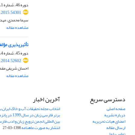
دوره 46، شماره 1، فروردین 1394، صفحه
r.2015.54301
سیما محمدی، مهد
مشاهده مقاله
تأثیرپذیری مؤلف
دوره 45، شماره 4، دی 1393، صفحه
r.2014.52602
احسان شریفی مقد
مشاهده مقاله
دسترسی سریع
آخرین اخبار
صفحه اصلی
انتخاب مجله تحقیقات آب و خاک ایران ب
درباره نشریه
برتر فارسی زبان 
اعضای هیات تحریریه
بین المللی انجمن ترویج زبان و ادب فار
ارسال مقاله
انتشار به صورت ماهنامه
1398-03-27
تماس با ما