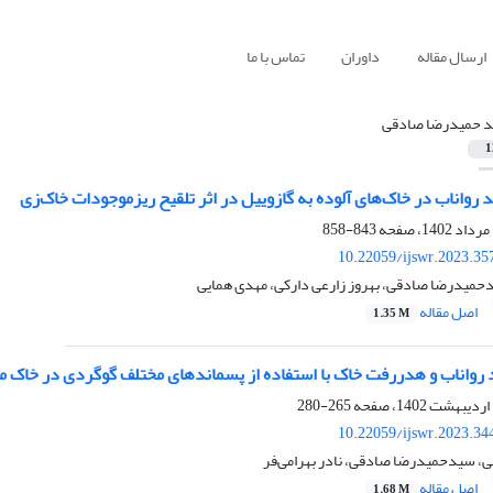
ارسال مقاله
داوران
تماس با ما
 حمیدرضا صادقی
1
 رواناب در خاک‌های آلوده به گازوییل در اثر تلقیح ریزموجودات خاک‌زی
843-858
10.22059/ijswr.2023.35
دحمیدرضا صادقی، بهروز زارعی دارکی، مهدی همایی
اصل مقاله
1.35 M
 رواناب و هدررفت خاک با استفاده از پسماندهای مختلف گوگردی در خاک‌ م
265-280
10.22059/ijswr.2023.34
ی، سیدحمیدرضا صادقی، نادر بهرامی‌فر
اصل مقاله
1.68 M