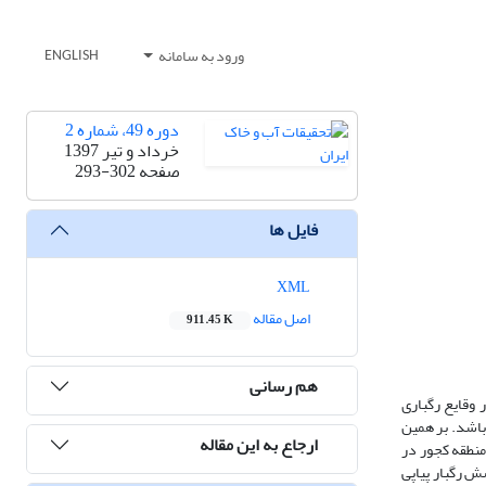
ورود به سامانه
ENGLISH
دوره 49، شماره 2
خرداد و تیر 1397
صفحه
293-302
فایل ها
XML
اصل مقاله
911.45 K
هم رسانی
 وقایع رگباری
باشد. بر همین
ارجاع به این مقاله
منطقه کجور در
و در شدت‌های بارندگی 30 و 90 میلی‌متر بر ساعت طی شش رگبار پیاپی