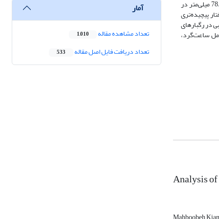
به‌وسیله شبیه‌ساز باران مورد بررسی قرار گرفت. نتایج بیان‌گر افزایش عمق رواناب کل با افزایش تعداد رگبارهای پیاپی در شدت بارندگی 30 میلی‌متر بر ساعت از 78/8 میلی‌متر در
آمار
گبار ششم بود. اما هدررفت خاک رفتار پیچیده‌تری
ی در رگبارهای
تعداد مشاهده مقاله
ه شامل ساعت‌گرد،
1,010
تعداد دریافت فایل اصل مقاله
533
Analysis of
Mahboobeh Kian