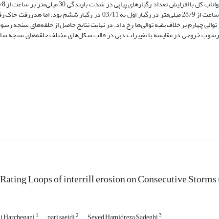
رگبار اول به 05/15 میلی­متر در رگبار ششم و در شدت بارندگی 90 میلی‌متر بر ساعت از 28/9 میلی‌متر در رگبار اول به 03/11 در ر
ی چهارم بر خلاف بقیه توالی‌ها رخ داد. در نهایت نتایج حاصل از حلقه‌های سنجه رسوب
شان‌دهنده تنوع رفتاری رسوب خروجی در مقایسه با تغییرات دبی در قالب شکل‌های مختلف حلقه‌های سنج
 Rating Loops of interrill erosion on Consecutive Storm
1
2
3
i Harchegani
pari saeidi
Seyed Hamidreza Sadeghi