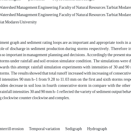
atershed Management Engineering, Faculty of Natural Resources, Tarbiat Modar
atershed Management Engineering, Faculty of Natural Resources, Tarbiat Modare
iat Modares University
iment graph and sediment rating loops are as important and appropriate tools in
role of discharge in sediment production during storms respectively. Therefore i
is so important in management planning and decisions. Accordingly the present stu
torms under rainfall and soil erosion simulator condition. The simulations were 
ards this attempt, rainfall simulation experiments with intensities of 30 and 90
torms. The results showed that total runoff increased with increasing of consecuti
l intensities 90 mm h-1 from 9.28 to 11.03 mm on the first and sixth storms resp
dden decrease in soil loss in fourth consecutive storm in compare with the other 
rainfall intensities 30 and 90 mm h-1 reflected the variety of sediment output beh
g clockwise, counter clockwise and complex.
nterrill erosion
Temporal variation
Sedigraph
Hydrograph