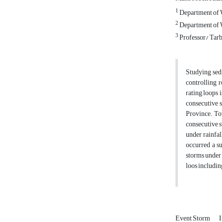
1
Department of W
2
Department of W
3
Professor/ Tarb
Studying sed
controlling 
rating loops 
consecutive s
Province. Tow
consecutive s
under rainfal
occurred a su
storms under 
loos includin
Event Storm
I