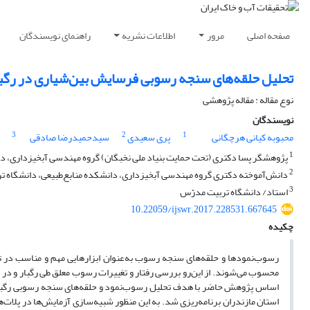
صفحه اصلی
مرور
اطلاعات نشریه
راهنمای نویسندگان
تحلیل حلقه‌های سنجه رسوبی فرسایش بین‌شیاری در رگبا
نوع مقاله : مقاله پژوهشی
نویسندگان
3
2
1
محبوبه کیانی هرچگانی
پری سعیدی
سیدحمیدرضا صادقی
1
پژوهشگر پسا دکتری (تحت حمایت بنیاد ملی نخبگان) گروه مهندسی آبخیزداری، دان
2
دانش‌آموخته دکتری گروه مهندسی آبخیزداری، دانشکده منابع‌طبیعی، دانشگاه ت
3
استاد/ دانشگاه تربیت مدرّس
10.22059/ijswr.2017.228531.667645
چکیده
رسوب‌نمودها و حلقه‌های سنجه رسوب به‌عنوان ابزارهایی مهم و مناسب در ت
محسوب می‌شوند. از این‌رو بررسی رفتار و تغییرات رسوب معلق طی رگبار و در ق
اساس پژوهش حاضر با هدف تحلیل رسوب‌نمود و حلقه‌های سنجه رسوبی رگبارهای