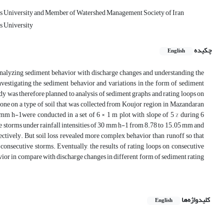
es University and Member of Watershed Management Society of Iran
s University
چکیده
English
 analyzing sediment behavior with discharge changes and understanding the
nvestigating the sediment behavior and variations in the form of sediment
dy was therefore planned to analysis of sediment graphs and rating loops on
done on a type of soil that was collected from Koujor region in Mazandaran
 mm h-1were conducted in a set of 6 × 1 m plot with slope of 5 % during 6
ve storms under rainfall intensities of 30 mm h-1 from 8.78 to 15.05 mm and
ectively. But soil loss revealed more complex behavior than runoff so that
consecutive storms. Eventually, the results of rating loops on consecutive
avior in compare with discharge changes in different form of sediment rating
کلیدواژه‌ها
English