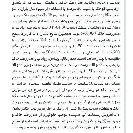
ضریب و حجم رواناب، هدررفت خاک، و غلظت رسوب در کرت‌های
آزمایشی کوچک با شیب 20 درصد با استفاده از شبیه‌ساز باران با دو
شدت 50 و 90 میلی‌متر بر ساعت و با تداوم 15 دقیقه روی خاک لومی-
رسی-شنی انجام شد. نتایج نشان‌دهندة اثر معنا‌دار تیمار ویناس بر
زمان شروع رواناب و غلظت رسوب (04
0>
P
)، حجم و ضریب رواناب، و
/
هدررفت خاک (00
P
0
=) بود. همچنین نتایج نشان داد کاربرد سطح
/
پایین ویناس به‌ترتیب باعث افزایش 151 و 154 درصد رواناب و
هدررفت خاک در شدت 50 میلی‌متر بر ساعت و نیز موجب افزایش 64 و
200 درصد متغیرهای بررسی‌شده در شدت 90 میلی‌متر بر ساعت در
مقایسه با تیمار شاهد است. سطح بالای ویناس، رواناب و هدررفت خاک
را به‌ترتیب 79 و 30 درصد در شدت 50 میلی‌متر بر ساعت و نیز 60 و 58
درصد در شدت 90 میلی‌متر بر ساعت افزایش داد. با وجود این، تیمار
5
4 لیتر بر متر مربع ویناس در هر دو شدت و تیمار 8 لیتر بر متر مربع
/
ویناس در شدت 90 میلی‏متر بر ساعت مقدار غلظت رسوب را افزایش و
در شدت 50 میلی‌متر بر ساعت تیمار 8 لیتر بر متر مربع ویناس میزان
غلظت رسوب را نسبت به تیمار شاهد کاهش داد. این در حالی است که
میزان اثربخشی تیمار 8 لیتر بر متر مربع در کاهش رواناب و هدررفت
خاک و غلظت رسوب بیش از تیمار 5
4 لیتر بر متر مربع بود. نتایج نشان
/
داد افزودن پسماند آلی همیشه موجب جلوگیری از هدررفت خاک و
بهبود ویژگی‌های فیزیکی خاک نخواهد شد. بنابراین استفاده از سطح
بالاتر ویناس و افزایش ماندگاری آن قبل از وقوع بارش توصیه می‌شود.