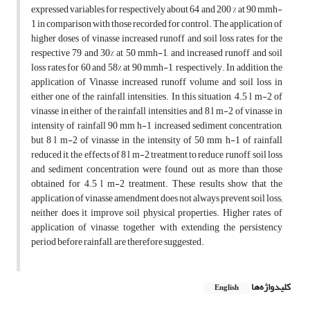
expressed variables for respectively about 64 and 200 % at 90 mmh-
1 in comparison with those recorded for control. The application of
higher doses of vinasse increased runoff and soil loss rates for the
respective 79 and 30% at 50 mmh-1, and increased runoff and soil
loss rates for 60 and 58% at 90 mmh-1, respectively. In addition, the
application of Vinasse increased runoff volume and soil loss in
either one of the rainfall intensities. In this situation, 4.5 l m-2 of
vinasse in either of the rainfall intensities and 8 l m-2 of vinasse in
intensity of rainfall 90 mm h-1 increased sediment concentration,
but 8 l m-2 of vinasse in the intensity of 50 mm h-1 of rainfall
reduced it, the effects of 8 l m-2 treatment to reduce runoff, soil loss
and sediment concentration were found out as more than those
obtained for 4.5 l m-2 treatment. These results show that the
application of vinasse amendment does not always prevent soil loss;
neither does it improve soil physical properties. Higher rates of
application of vinasse, together with extending the persistency
period before rainfall, are therefore suggested.
کلیدواژه‌ها
English