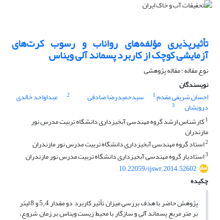
تأثیرپذیری مؤلفه‌های رواناب و رسوب کرت‌های
آزمایشی کوچک از کاربرد پسماند آلی ویناس
نوع مقاله : مقاله پژوهشی
نویسندگان
2
1
احسان شریفی مقدم
سیدحمیدرضا صادقی
عبداواحد خالدی
3
درویشان
1
کارشناس ارشد گروه مهندسی آبخیزداری دانشگاه تربیت مدرس نور
مازندران
2
استاد گروه مهندسی آبخیزداری دانشگاه تربیت مدرس نور مازندران
3
استادیار گروه مهندسی آبخیزداری دانشگاه تربیت مدرس نور مازندران
10.22059/ijswr.2014.52602
چکیده
پژوهش حاضر با هدف بررسی میزان تأثیر کاربرد دو مقدار 5
4 و 8 لیتر
/
بر متر مربع پسماند آلی و سازگار با محیط زیست ویناس بر زمان شروع،