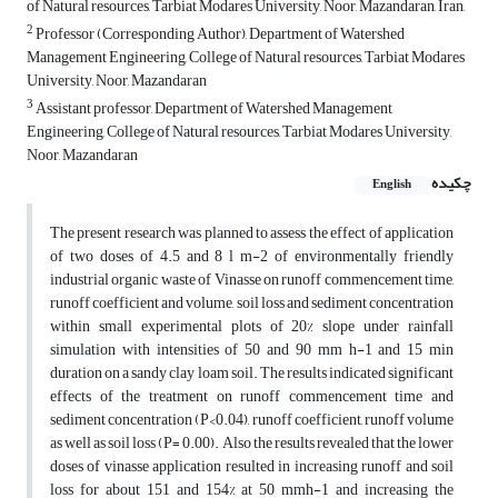
of Natural resources, Tarbiat Modares University, Noor, Mazandaran, Iran,
2
Professor (Corresponding Author), Department of Watershed
Management Engineering, College of Natural resources, Tarbiat Modares
University, Noor, Mazandaran
3
Assistant professor, Department of Watershed Management
Engineering, College of Natural resources, Tarbiat Modares University,
Noor, Mazandaran
چکیده
English
The present research was planned to assess the effect of application
of two doses of 4.5 and 8 l m-2 of environmentally friendly
industrial organic waste of Vinasse on runoff commencement time,
runoff coefficient and volume, soil loss and sediment concentration
within small experimental plots of 20% slope under rainfall
simulation with intensities of 50 and 90 mm h-1 and 15 min
duration on a sandy clay loam soil. The results indicated significant
effects of the treatment on runoff commencement time and
sediment concentration (P<0.04), runoff coefficient, runoff volume
as well as soil loss (P= 0.00). Also the results revealed that the lower
doses of vinasse application resulted in increasing runoff and soil
loss for about 151 and 154% at 50 mmh-1 and increasing the