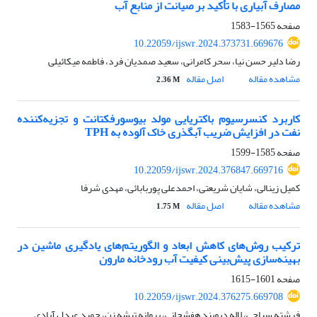
مصارف آبیاری با تأکید بر صیانت از منابع آب
صفحه
1565-1583
10.22059/ijswr.2024.373731.669676
رضا دلیر حسن نیا، سحر کامرانی، سعید صمدیان فرد، فاطمه میکائیلی
مشاهده مقاله
اصل مقاله
2.36 M
کاربرد کنسرسیوم باکتریایی مولد بیوسورفکتانت و تجزیه‌کننده
نفت در افزایش ضریب آبگذری خاک آلوده به TPH
صفحه
1585-1599
10.22059/ijswr.2024.376847.669716
کمیل زینالی، شایان شریعتی، احمدعلی پوربابائی، مهدی شرفا
مشاهده مقاله
اصل مقاله
1.75 M
ترکیب روش‌های کاهش ابعاد و الگوریتم‌های یادگیری ماشین در
بهینه‌سازی پیش‌بینی کیفیت آب رودخانه مارون
صفحه
1601-1615
10.22059/ijswr.2024.376275.669708
فرشته سیاحی، لاله دیوبند هفشجانی، پروانه تیشه زن، حمید عبدل آبادی