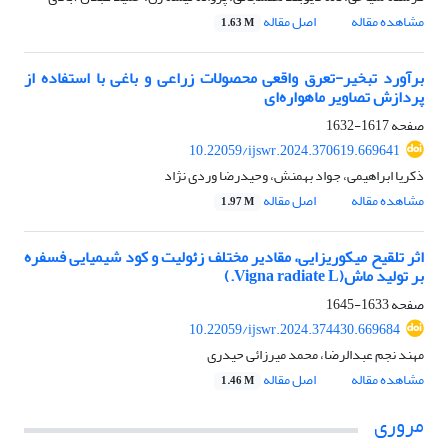
مشاهده مقاله
اصل مقاله
1.63 M
برآورد تبخیر-تعرق واقعی محصولات زراعی و باغی با استفاده از
پردازش تصاویر ماهواره‌ای
صفحه
1617-1632
10.22059/ijswr.2024.370619.669641
ذکریا ابراهیمی، جواد بهمنش، وحیدرضا وردی نژاد
مشاهده مقاله
اصل مقاله
1.97 M
اثر تلقیح میکوریزایی، مقادیر مختلف زئولیت و کود شیمیایی فسفره
بر تولید ماش(Vigna radiate L.)
صفحه
1633-1645
10.22059/ijswr.2024.374430.669684
مهند نجم عبدالرضا، محمد میرزائی حیدری
مشاهده مقاله
اصل مقاله
1.46 M
مروری