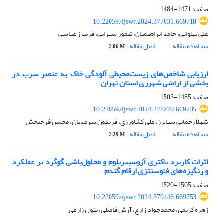
صفحه
1471-1484
10.22059/ijswr.2024.377031.669718
علی پهلوانی، حامد ابراهیمیان، تیمور سهرابی، فریبرز عباسی
مشاهده مقاله
اصل مقاله
2.06 M
ارزیابی شاخص‌های زیست‌محیطی آلودگی خاک به عنصر سرب در
بخشی از اراضی شهرری استان تهران
صفحه
1485-1503
10.22059/ijswr.2024.378270.669735
شهلا رحمانی سیالرز، علی کشاورزی، فریدون سرمدیان، محسن فرحبخش
مشاهده مقاله
اصل مقاله
2.29 M
اثرات کاربرد باکتری آزوسپیریلوم و محلول‌پاشی گوگرد بر عملکرد
و رنگیزه‌های فتوسنتزی ارقام گندم
صفحه
1505-1520
10.22059/ijswr.2024.379146.669753
زهره کریمی، محمدجواد زارع، آرش فاضلی، بتول زارعی