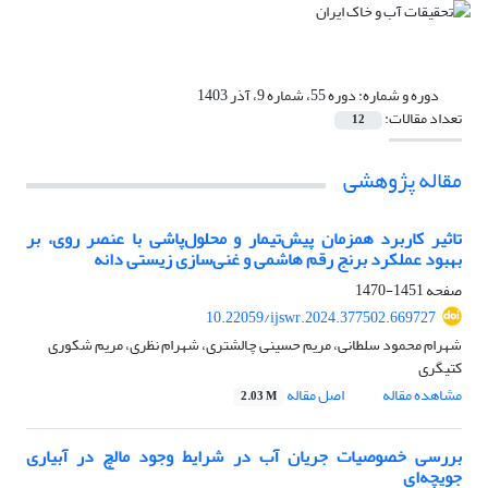
دوره و شماره:
دوره 55، شماره 9، آذر 1403
تعداد مقالات:
12
مقاله پژوهشی
تاثیر کاربرد همزمان پیش‌تیمار و محلول‌پاشی با عنصر روی، بر
بهبود عملکرد برنج رقم هاشمی و غنی‌سازی زیستی دانه
صفحه
1451-1470
10.22059/ijswr.2024.377502.669727
شهرام محمود سلطانی، مریم حسینی چالشتری، شهرام نظری، مریم شکوری
کتیگری
مشاهده مقاله
اصل مقاله
2.03 M
بررسی خصوصیات جریان آب در شرایط وجود مالچ در آبیاری
جویچه‌ای