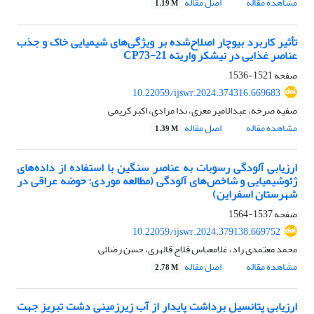
مشاهده مقاله
اصل مقاله
1.19 M
تأثیر کاربرد بیوچار اصلاح‌شده بر ویژگی‌های شیمیایی خاک و جذب
عناصر غذایی در نیشکر واریته CP73-21
صفحه
1521-1536
10.22059/ijswr.2024.374316.669683
صفیه صرخه، عبدالامیر معزی، ندا مرادی، اکبر کریمی
مشاهده مقاله
اصل مقاله
1.39 M
ارزیابی آلودگی رسوبات به عناصر سنگین با استفاده از داده‌های
ژئوشیمیایی و شاخص‌های آلودگی (مطالعه موردی: حوضه عراقی در
شهرستان اسفراین)
صفحه
1537-1564
10.22059/ijswr.2024.379138.669752
محمد معتمدی راد، غلامعباس فلاح قالهری، حسن رضائی
مشاهده مقاله
اصل مقاله
2.78 M
ارزیابی پتانسیل برداشت پایدار از آب زیرزمینی دشت تبریز جهت