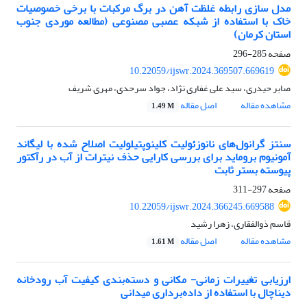
مدل سازی رابطه غلظت آهن در برگ مرکبات با برخی خصوصیات
خاک با استفاده از شبکه عصبی مصنوعی (مطالعه موردی جنوب
استان کرمان)
صفحه
285-296
10.22059/ijswr.2024.369507.669619
صابر حیدری، سید علی غفاری نژاد، جواد سرحدی، مهری شریف
مشاهده مقاله
اصل مقاله
1.49 M
سنتز گرانول‌های نانوزئولیت کلینوپتیلولیت اصلاح شده با لیگاند
آمونیوم بروماید برای بررسی کارایی حذف نیترات از آب در رآکتور
پیوسته بستر ثابت
صفحه
297-311
10.22059/ijswr.2024.366245.669588
قاسم ذوالفقاری، زهرا رشید
مشاهده مقاله
اصل مقاله
1.61 M
ارزیابی تغییرات زمانی- مکانی و دسته‌بندی کیفیت آب رودخانه
دیناچال با استفاده از داده‌برداری میدانی