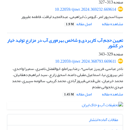
صفحه
313-327
10.22059/ijswr.2024.369232.669614
سینا اسدپور لمر، کیومرث ابراهیمی، عبدالمجید لیاقت، فاطمه علیپور
مشاهده مقاله
اصل مقاله
1.9 M
تعیین حجم آب کاربردی و شاخص‌ بهره‌وری آب در مزارع تولید خیار
در کشور
صفحه
329-343
10.22059/ijswr.2024.368793.669611
نادر عباسی، فریبرز عباسی*، رضا بهراملو، ابوالفضل ناصری، سمیرا واحدی،
ثمر بهروزی نیا، اسماعیل مقبلی دامنه، اسحق زارع، سید ابراهیم دهقانیان،
محمد خرمیان، علی قدمی فیروزآبادی، محمد کریمی، سالومه سپهری، محمد
مهدی نخجوانی مقدم
مشاهده مقاله
اصل مقاله
1.45 M
مقالات آماده انتشار