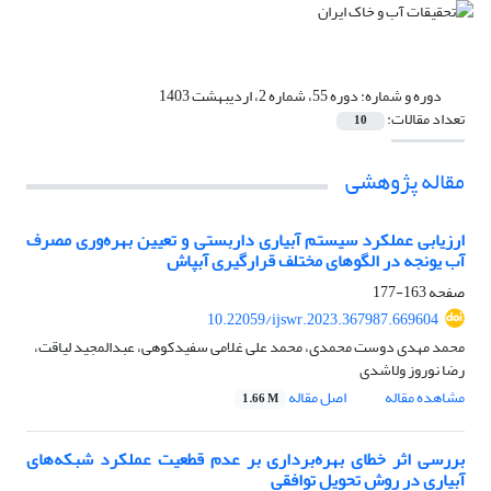
دوره و شماره:
دوره 55، شماره 2، اردیبهشت 1403
تعداد مقالات:
10
مقاله پژوهشی
ارزیابی عملکرد سیستم آبیاری داربستی و تعیین بهره‌وری مصرف
آب یونجه در الگوهای مختلف قرارگیری آبپاش
صفحه
163-177
10.22059/ijswr.2023.367987.669604
محمد مهدی دوست محمدی، محمد علی غلامی سفیدکوهی، عبدالمجید لیاقت،
رضا نوروز ولاشدی
مشاهده مقاله
اصل مقاله
1.66 M
بررسی اثر خطای بهره‌برداری بر عدم قطعیت عملکرد شبکه‌های
آبیاری در روش تحویل توافقی