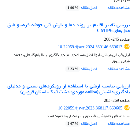
مشاهده مقاله
اصل مقاله
1.96 M
بررسی تغییر اقلیم بر روند دما و بارش آتی حوضه قره‌سو طبق
مدل‌های CMIP6
صفحه
245-268
10.22059/ijswr.2024.369146.669613
لیلی قربانی مینائی، ابوالفضل مساعدی، مهدی ذاکری نیا، الهام کلبعلی، محمد
قبایی سوق
مشاهده مقاله
اصل مقاله
2.23 M
ارزیابی تناسب ارضی با استفاده از رویکردهای سنتی و مدلهای
یادگیری ماشینی (مطالعه موردی: دشت آبیک، استان قزوین)
صفحه
269-283
10.22059/ijswr.2023.368117.669605
سیدعرفان خاموشی، فریدون سرمدیان، محمود امید
مشاهده مقاله
اصل مقاله
2.07 M