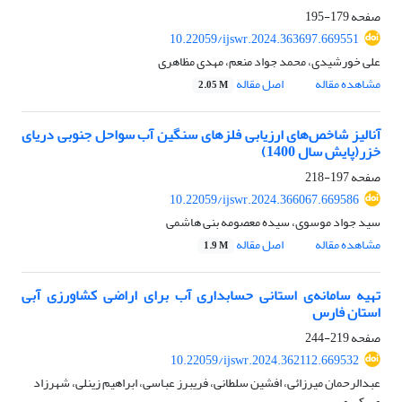
صفحه
179-195
10.22059/ijswr.2024.363697.669551
علی خورشیدی، محمد جواد منعم، مهدی مظاهری
مشاهده مقاله
اصل مقاله
2.05 M
آنالیز شاخص‌های ارزیابی فلزهای سنگین آب سواحل جنوبی دریای
خزر(پایش سال 1400)
صفحه
197-218
10.22059/ijswr.2024.366067.669586
سید جواد موسوی، سیده معصومه بنی هاشمی
مشاهده مقاله
اصل مقاله
1.9 M
تهیه سامانه‌ی استانی حسابداری آب برای اراضی کشاورزی آبی
استان فارس
صفحه
219-244
10.22059/ijswr.2024.362112.669532
عبدالرحمان میرزائی، افشین سلطانی، فریبرز عباسی، ابراهیم زینلی، شهرزاد
میرکریمی