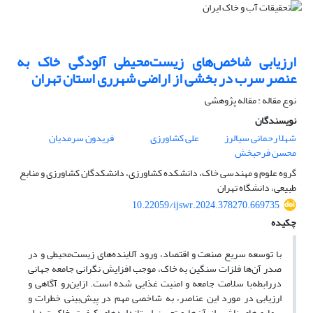
ارزیابی شاخص‌های زیست‌محیطی آلودگی خاک به
عنصر سرب در بخشی از اراضی شهرری استان تهران
نوع مقاله : مقاله پژوهشی
نویسندگان
شهلا رحمانی سیالرز
علی کشاورزی
فریدون سرمدیان
محسن فرحبخش
گروه علوم و مهندسی خاک، دانشکده کشاورزی، دانشکدگان کشاورزی و منابع
طبیعی، دانشگاه تهران
10.22059/ijswr.2024.378270.669735
چکیده
با توسعه سریع صنعت و اقتصاد، ورود آلاینده‌های زیست‌محیطی و در
صدر آن‌ها فلزات سنگین به خاک، موجب افزایش نگرانی جامعه جهانی
دررابطه‌با سلامت جامعه و امنیت غذایی شده است. ازاین‌رو آگاهی و
ارزیابی در مورد این عناصر، به شاخصی مهم در پیش‌بینی خطرات و
بیماری‌های ناشی از آن‌ها و تعیین استاندارد‌های کیفیت خاک تبدیل