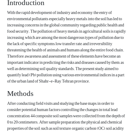
Introduction
With the rapid development of industry and economy, the entry of
environmental pollutants, especially heavy metals, into the soil has led to
increasing concerns in the global community regarding public health and
food security. The pollution of heavy metals in agricultural soils is rapidly
increasing, which are among the most dangerous types of pollution due to
the lack of specific symptoms, low transfer rate, and irreversibility,
threatening the health of animals and humans along the entire food chain.
Therefore, awareness and assessment of these elements have become an
important indicator in predicting the risks and diseases caused by them, as
well as determining soil quality standards. The present study aimed to
quantify lead (Pb) pollution using various environmental indices in a part
of the urban land of Shahr-e-Ray, Tehran province.
Methods
After conducting field visits and studying the base maps, in order to
consider potential human factors controlling the changes in total lead
concentration, 44 composite soil samples were collected from the depth of
0 to 20 centimeters. After sample preparation, the physical and chemical
properties of the soil, such as soil texture, organic carbon (OC), soil acidity