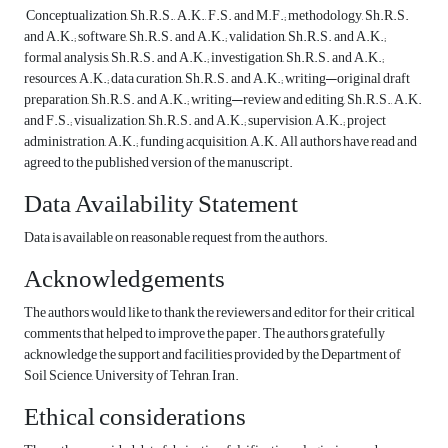
Conceptualization, Sh.R.S., A.K., F.S. and M.F.; methodology, Sh.R.S.
and A.K.; software, Sh.R.S. and A.K.; validation, Sh.R.S. and A.K.;
formal analysis, Sh.R.S. and A.K.; investigation, Sh.R.S. and A.K.;
resources, A.K.; data curation, Sh.R.S. and A.K.; writing—original draft
preparation, Sh.R.S. and A.K.; writing—review and editing, Sh.R.S., A.K.
and F.S.; visualization, Sh.R.S. and A.K.; supervision, A.K.; project
administration, A.K.; funding acquisition, A.K. All authors have read and
agreed to the published version of the manuscript.
Data Availability Statement
Data is available on reasonable request from the authors.
Acknowledgements
The authors would like to thank the reviewers and editor for their critical
comments that helped to improve the paper. The authors gratefully
acknowledge the support and facilities provided by the Department of
Soil Science, University of Tehran, Iran.
Ethical considerations