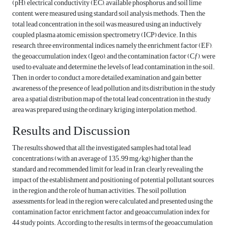
(pH), electrical conductivity (EC), available phosphorus, and soil lime
content, were measured using standard soil analysis methods. Then, the
total lead concentration in the soil was measured using an inductively
coupled plasma atomic emission spectrometry (ICP) device. In this
research, three environmental indices, namely the enrichment factor (EF),
the geoaccumulation index (Igeo), and the contamination factor (Cƒ), were
used to evaluate and determine the levels of lead contamination in the soil.
Then, in order to conduct a more detailed examination and gain better
awareness of the presence of lead pollution and its distribution in the study
area, a spatial distribution map of the total lead concentration in the study
area was prepared using the ordinary kriging interpolation method.
Results and Discussion
The results showed that all the investigated samples had total lead
concentrations (with an average of 135.99 mg/kg) higher than the
standard and recommended limit for lead in Iran, clearly revealing the
impact of the establishment and positioning of potential pollutant sources
in the region and the role of human activities. The soil pollution
assessments for lead in the region were calculated and presented using the
contamination factor, enrichment factor, and geoaccumulation index for
44 study points. According to the results, in terms of the geoaccumulation