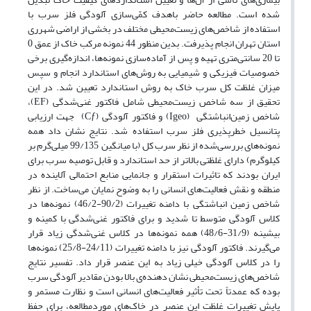
شده است. مطالعه حاضر باهدف کمّی‌سازی آلودگی فلز سرب با
استفاده از شاخص‌های زیست‌محیطی مختلف در بخشی از اراضی شهرری
استان تهران انجام پذیرفت. بدین منظور 44 نمونه مرکب خاک از عمق 0
تا 20 سانتی‌متری تهیه و پس از آماده‌سازی نمونه‌ها، اندازه‌گیری برخی
خصوصیات فیزیکی و شیمیایی به روش‌های استاندارد انجام و سپس
میزان غلظت کل سرب خاک به روش استاندارد تعیین شد. در این
تحقیق از سه شاخص زیست‌محیطی شامل فاکتور غنی‌شدگی (EF)،
شاخص زمین‌انباشتگی (Igeo) و فاکتور آلودگی (Cƒ) جهت ارزیابی
پتانسیل خطرپذیری فلز سرب استفاده شد. نتایج نشان داد همه
نمونه‌های بررسی‌شده از نظر سرب کل (با میانگین 99/135 میلی‌گرم بر
کیلوگرم) دارای غلظتی بالاتر از حد استاندارد و قابل توصیه سرب برای
ایران بودند که تاثیرات استقرار و جانمایی منابع احتمالی آلاینده در
منطقه و نقش فعالیت‌های انسانی را به وضوح نمایان می‌ساخت. از نظر
شاخص زمین انباشتگی با دامنه تغییرات (90/2-46/2) نمونه‌ها در
کلاس آلودگی متوسط تا شدید و برای فاکتور غنی‌شدگی با کمینه و
بیشینه (31/9-48/6) همه نمونه‌ها در کلاس غنی‌شدگی زیاد قرار
می‌گیرند. فاکتور آلودگی نیز با دامنه تغییرات (24/11-25/8) نمونه‌ها
را در کلاس آلودگی خیلی زیاد به این عنصر قرار داد. تفسیر نتایج
شاخص‌های زیست‌محیطی نشان دهنده‌ی بالا بودن مقادیر آلودگی سرب
بوده که عمدتاً تحت تأثیر فعالیت‌های انسانی است و نظارت مستمر و
پایش تغییرات غلظت این عنصر در خاک‌های موردمطالعه، برای حفظ