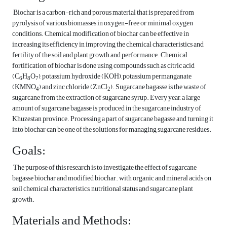
Biochar is a carbon-rich and porous material that is prepared from
pyrolysis of various biomasses in oxygen-free or minimal oxygen
conditions. Chemical modification of biochar can be effective in
increasing its efficiency in improving the chemical characteristics and
fertility of the soil and plant growth and performance. Chemical
fortification of biochar is done using compounds such as citric acid
(C
H
O
), potassium hydroxide (KOH), potassium permanganate
6
8
7
(KMNO
) and zinc chloride (ZnCl
). Sugarcane bagasse is the waste of
4
2
sugarcane from the extraction of sugarcane syrup. Every year, a large
amount of sugarcane bagasse is produced in the sugarcane industry of
Khuzestan province. Processing a part of sugarcane bagasse and turning it
into biochar can be one of the solutions for managing sugarcane residues.
Goals:
The purpose of this research is to investigate the effect of sugarcane
bagasse biochar and modified biochar. with organic and mineral acids on
soil chemical characteristics, nutritional status and sugarcane plant
growth.
Materials and Methods: