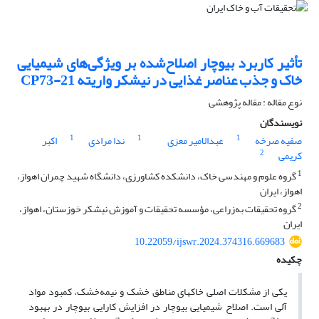
تأثیر کاربرد بیوچار اصلاح‌شده بر ویژگی‌های شیمیایی
خاک و جذب عناصر غذایی در نیشکر واریته CP73-21
نوع مقاله : مقاله پژوهشی
نویسندگان
1
1
1
صفیه صرخه
عبدالامیر معزی
ندا مرادی
اکبر
2
کریمی
1
گروه علوم و مهندسی خاک، دانشکده کشاورزی، دانشگاه شهید چمران اهواز،
اهواز، ایران
2
گروه تحقیقات به‌زراعی، مؤسسه تحقیقات و آموزش نیشکر خوزستان، اهواز،
ایران
10.22059/ijswr.2024.374316.669683
چکیده
یکی از مشکلات اصلی خاکهای مناطق خشک و نیمه‌خشک، کمبود مواد
آلی است. اصلاح شیمیایی بیوچار در افزایش کارایی بیوچار در بهبود