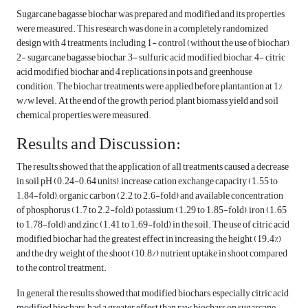
Sugarcane bagasse biochar was prepared and modified and its properties
were measured. This research was done in a completely randomized
design with 4 treatments, including 1- control (without the use of biochar),
2- sugarcane bagasse biochar, 3- sulfuric acid modified biochar, 4- citric
acid modified biochar and 4 replications in pots and greenhouse
condition. The biochar treatments were applied before plantantion at 1%
w/w level. At the end of the growth period, plant biomass yield and soil
chemical properties were measured.
Results and Discussion:
The results showed that the application of all treatments caused a decrease
in soil pH (0.24-0.64 units), increase cation exchange capacity (1.55 to
1.84-fold), organic carbon (2.2 to 2.6-fold) and available concentration
of phosphorus (1.7 to 2.2-fold), potassium (1.29 to 1.85-fold), iron (1.65
to 1.78-fold) and zinc (1.41 to 1.69-fold) in the soil. The use of citric acid
modified biochar had the greatest effect in increasing the height (19.4%)
and the dry weight of the shoot (10.8%) nutrient uptake in shoot compared
to the control treatment.
In general, the results showed that modified biochars, especially citric acid
modified biochars, had a greater effect than raw biochars on sugarcane