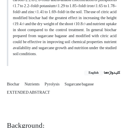
(1.7 to 2.2-fold), potassium (1.29 to 1.85-fold), iron (1.65 to 1.78-
fold) and zinc (1.41 to 1.69-fold) in the soil. The use of citric acid
modified biochar had the greatest effect in increasing the height
(19.4%) and the dry weight of the shoot (10.8%) and nutrient uptake
in shoot compared to the control treatment. In general, biochar
prepared from sugarcane bagasse and modified with citric acid
could be effective in improving soil chemical properties, nutrient
availability and sugarcane growth and nutrition under the studied
soil conditions.
کلیدواژه‌ها
English
Biochar
Nutrients
Pyrolysis
Sugarcane bagasse
EXTENDED ABSTRACT
Background: