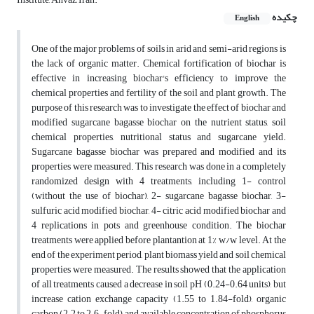
چکیده
English
One of the major problems of soils in arid and semi-arid regions is
the lack of organic matter. Chemical fortification of biochar is
effective in increasing biochar's efficiency to improve the
chemical properties and fertility of the soil and plant growth. The
purpose of this research was to investigate the effect of biochar and
modified sugarcane bagasse biochar on the nutrient status, soil
chemical properties, nutritional status and sugarcane yield.
Sugarcane bagasse biochar was prepared and modified and its
properties were measured. This research was done in a completely
randomized design with 4 treatments, including 1- control
(without the use of biochar), 2- sugarcane bagasse biochar, 3-
sulfuric acid modified biochar, 4- citric acid modified biochar and
4 replications in pots and greenhouse condition. The biochar
treatments were applied before plantantion at 1% w/w level. At the
end of the experiment period, plant biomass yield and soil chemical
properties were measured. The results showed that the application
of all treatments caused a decrease in soil pH (0.24-0.64 units), but
increase cation exchange capacity (1.55 to 1.84-fold), organic
carbon (2.2 to 2.6-fold) and available concentration of phosphorus