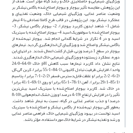
ویژگیهای شیمیایی و حاصلخیزی خاک و رشد گیاه مؤثر است. هدف از
این پژوهش، مقایسه تأثیر بیوچار و بیوچار اصلاح‌شده باگاس نیشکر بر
وضعیت عناصر غذایی، ویژگیهای شیمیایی خاک، وضعیت تغذیهای و
عملکرد نیشکر بود. این پژوهش در قالب طرح کاملا تصادفی با 4 تیمار
شامل 1- شاهد (بدون کاربرد بیوچار)، 2- بیوچار باگاس نیشکر، 3-
بیوچار اصلاح‌شده با سولفوریک اسید 4- بیوچار اصلاح‌شده با سیتریک
اسید و در 4 تکرار در شرایط گلدانی انجام شد. بیوچار تهیه‌شده از
باگاس نیشکر و اصلاح شد و ویژگیهای آن اندازهگیری گردید. تیمارهای
بیوچار در سطح 1 درصد وزنی، قبل از کشت اعمال شدند. در انتهای این
دوره، عملکرد زیستتوده و ویژگیهای شیمیایی خاک اندازهگیری شدند.
نتایج نشان داد کاربرد تیمارها سبب کاهش pH خاک (64/0-24/0
واحد)، افزایش ظرفیت تبادل کاتیونی (84/1-55/1 برابر)، کربن آلی کل
(6/2- 2/2 برابر) و غلظت قابل‌دسترس فسفر (2/2-7/1 برابر)، پتاسیم
(85/1-29/1 برابر)، آهن (78/1-65/1 برابر) و روی (69/1-41/1 برابر)
در خاک شد. کاربرد بیوچار اصلاح‌شده با سیتریک اسید بیش‌ترین
تأثیر را در افزایش ارتفاع (4/19 درصد) و وزن خشک اندام هوایی (8/10
درصد) و جذب عناصر غذایی در گیاه، نسبت به تیمار شاهد داشت.
به‌طور کلی بیوچار تهیه‌شده از باگاس نیشکر و اصلاح‌شده با سیتریک
اسید توانست در بهبود ویژگیهای شیمیایی خاک، فراهمی عناصر غذایی
و رشد و تغذیه نیشکر در شرایط خاک‌ مورداستفاده، مؤثر باشد.