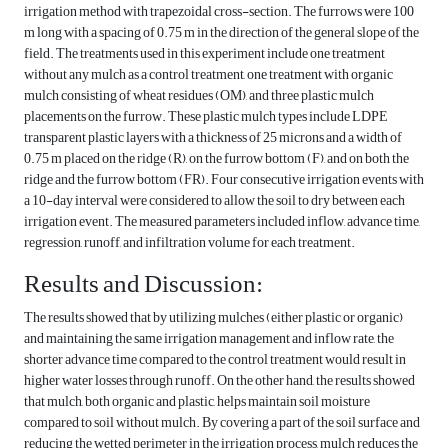
irrigation method with trapezoidal cross-section. The furrows were 100
m long with a spacing of 0.75 m in the direction of the general slope of the
field. The treatments used in this experiment include one treatment
without any mulch as a control treatment, one treatment with organic
mulch consisting of wheat residues (OM), and three plastic mulch
placements on the furrow. These plastic mulch types include LDPE
transparent plastic layers with a thickness of 25 microns and a width of
0.75 m placed on the ridge (R), on the furrow bottom (F), and on both the
ridge and the furrow bottom (FR). Four consecutive irrigation events with
a 10-day interval were considered to allow the soil to dry between each
irrigation event. The measured parameters included inflow, advance time,
regression, runoff, and infiltration volume for each treatment.
Results and Discussion:
The results showed that by utilizing mulches (either plastic or organic)
and maintaining the same irrigation management and inflow rate, the
shorter advance time compared to the control treatment would result in
higher water losses through runoff. On the other hand, the results showed
that mulch, both organic and plastic, helps maintain soil moisture
compared to soil without mulch. By covering a part of the soil surface and
reducing the wetted perimeter in the irrigation process, mulch reduces the