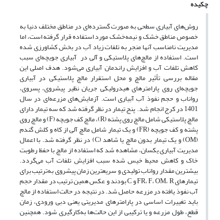
چکیده
روش‌های آبیاری سطحی به صورت گسترده‌ای در مناطق مختلف دنیا به
خصوص مناطق خشک و نیمه‌خشک مورد استفاده قرار گرفته است، اما
مدیریت نامناسب آنها منجر به تلفات زیاد آب در بخش کشاورزی شده
است. استفاده از مالچ‌های پلاستیکی و آلی در آبیاری جویچه‌ای سبب
کاهش تلفات آب و افزایش راندمان آبیاری می‌شود. هدف اصلی این
مقاله بررسی تأثیر مالچ و محل استقرار مالچ پلاستیکی در آبیاری
جویچه‌ای روی پارامترهای هیدرولیکی جریان نظیر پیشروی، پسروی،
رواناب و حجم نفوذ آب آبیاری است. آزمایش‌های مزرعه‌ای در سال
1401 در کرج انجام شد. پنج تیمار در نظر گرفته شد که سه تیمار دارای
مالچ پلاستیکی شامل مالچ روی پشته (R)، مالچ کف جویچه (F) و مالچ روی
پشته و کف جویچه (FR) و یک تیمار شامل مالچ آلی از کاه و کلش گندم
(OM) و یک تیمار بدون مالچ یا شاهد (C) در نظر گرفته شد. با اعمال
مدیریت آبیاری یکسان، مشاهده شد که استفاده از مالچ با حفظ رطوبت
خاک و کاهش محیط خیس شده سبب افزایش تلفات آب می‌گردد.
بیشترین مقدار رواناب تولیدی و سریعترین زمان پیشروی به‌ترتیب برای
تیمارهای FR، F، OM، R و C بودند و عکس همین ترتیب در مقدار حجم
آب نفوذ یافته در مزرعه حاصل شد. در نتیجه در حالت استفاده از مالچ
باید تغییرات اساسی در پارامترهای مدیریتی یعنی دبی ورودی، زمان
قطع، طول مزرعه و یا ترکیبی از این حالت‌ها به‌کارگیری شود. همچنین