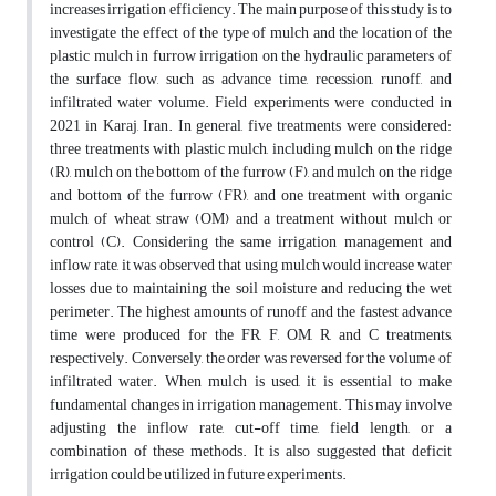
increases irrigation efficiency. The main purpose of this study is to
investigate the effect of the type of mulch and the location of the
plastic mulch in furrow irrigation on the hydraulic parameters of
the surface flow, such as advance time, recession, runoff, and
infiltrated water volume. Field experiments were conducted in
2021 in Karaj, Iran. In general, five treatments were considered:
three treatments with plastic mulch, including mulch on the ridge
(R), mulch on the bottom of the furrow (F), and mulch on the ridge
and bottom of the furrow (FR), and one treatment with organic
mulch of wheat straw (OM) and a treatment without mulch or
control (C). Considering the same irrigation management and
inflow rate, it was observed that using mulch would increase water
losses due to maintaining the soil moisture and reducing the wet
perimeter. The highest amounts of runoff and the fastest advance
time were produced for the FR, F, OM, R, and C treatments,
respectively. Conversely, the order was reversed for the volume of
infiltrated water. When mulch is used, it is essential to make
fundamental changes in irrigation management. This may involve
adjusting the inflow rate, cut-off time, field length, or a
combination of these methods. It is also suggested that deficit
irrigation could be utilized in future experiments.