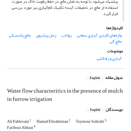
پیشنهاد می‌شود با توجه به نقش مالچ در حفظ رطوبت خاک در صورت
استفاده از مالچ در تحقیقات آینده تکنیک کم‌آبیاری نیز مورد بررسی
قرار گیرد.
کلیدواژه‌ها
واژه‌های کلیدی: آبیاری سطحی
رواناب
زمان پیشروی
مالچ پلاستیکی
مالچ آلی
موضوعات
آبیاری و زهکشی
عنوان مقاله
English
Water flow characteritics in the presence of mulch
in furrow irrigation
نویسندگان
English
1
2
3
Ali Pahlevani
Hamed Ebrahimian
Teymour Sohrabi
4
Fariborz Abbasi