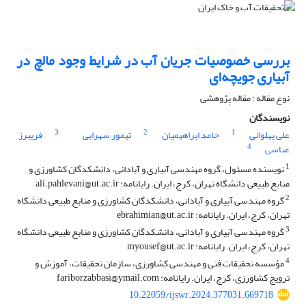
بررسی خصوصیات جریان آب در شرایط وجود مالچ در
آبیاری جویچه‌ای
نوع مقاله : مقاله پژوهشی
نویسندگان
3
2
1
علی پهلوانی
حامد ابراهیمیان
تیمور سهرابی
فریبرز
4
عباسی
1
نویسنده مسئول، گروه مهندسی آبیاری و آبادانی، دانشکدگان کشاورزی و
منابع طبیعی دانشگاه تهران، کرج، ایران. رایانامه: ali.pahlevani@ut.ac.ir
2
گروه مهندسی آبیاری و آبادانی، دانشکدگان کشاورزی و منابع طبیعی دانشگاه
تهران، کرج، ایران. رایانامه: ebrahimian@ut.ac.ir
3
گروه مهندسی آبیاری و آبادانی، دانشکدگان کشاورزی و منابع طبیعی دانشگاه
تهران، کرج، ایران. رایانامه: myousef@ut.ac.ir
4
مؤسسه تحقیقات فنی و مهندسی کشاورزی، سازمان تحقیقات، آموزش و
ترویج کشاورزی، کرج، ایران. رایانامه: fariborzabbasi@ymail.com
10.22059/ijswr.2024.377031.669718