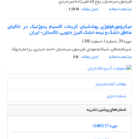
فریدون سرمدیان، روح اله تقی زاده مهرجردی
مشاهده مقاله
اصل مقاله
1.58 M
میکرومورفولوژی پوششهای کربنات کلسیم پدوژنیک در خاکهای
مناطق خشک و نیمه خشک البرز جنوبی، تاکستان- ایران
دوره 39، شماره 1، اسفند 1388
شهرام منافی، شهلا محمودی، فریدون سرمدیان، احمد حیدری، رزا ماریا پوک
مشاهده مقاله
اصل مقاله
0 K
مقالات آماده انتشار
شماره جاری
شماره‌های پیشین نشریه
دوره 57 (1405)