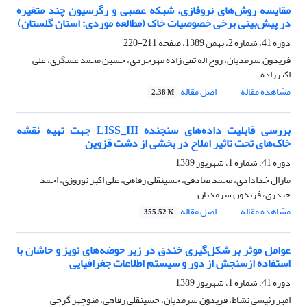
مقایسه روش‌های نروفازی، شبکه عصبی و رگرسیون چند متغیره
در پیش‌بینی برخی خصوصیات خاک (مطالعه موردی: استان گلستان)
دوره 41، شماره 2، بهمن 1389، صفحه
211-220
فریدون سرمدیان، روح اله تقی زاده مهرجردی، حسین محمد عسگری، علی
اکبرزاده
مشاهده مقاله
اصل مقاله
2.38 M
بررسی قابلیت داده‌های سنجنده LISS_III جهت تهیه نقشه
خاک‌های تحت تاثیر املاح در بخشی از دشت قزوین
دوره 41، شماره 1، شهریور 1389
مارال خدادادی، محمد صادقی، حسینقلی رفاهی، علی اکبر نوروزی، احمد
حیدری، فریدون سرمدیان
مشاهده مقاله
اصل مقاله
355.52 K
عوامل موثر بر شکل‌گیری خندق در زیر حوضه‌های نویز و حاشان با
استفاده ازسنجش از دور و سیستم اطلاعات جغرافیایی
دوره 41، شماره 1، شهریور 1389
امیر رئیسی نشاط، فریدون سرمدیان، حسینقلی رفاهی، منوچهر گرجی