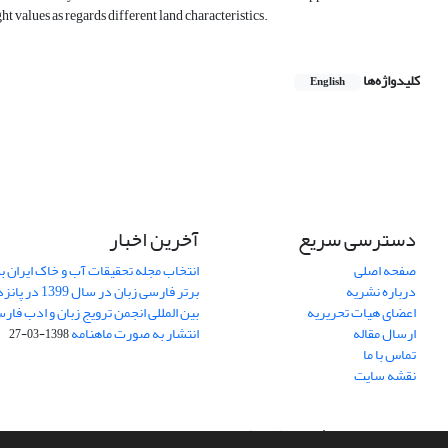
t values as regards different land characteristics.
کلیدواژه‌ها
English
دسترسی سریع
آخرین اخبار
صفحه اصلی
انتخاب مجله تحقیقات آب و خاک ایران ب
درباره نشریه
برتر فارسی زبان 
اعضای هیات تحریریه
بین المللی انجمن ترویج زبان و ادب فار
ارسال مقاله
انتشار به صورت ماهنامه
1398-03-27
تماس با ما
نقشه سایت
سامانه مدیریت نشریات علمی.
طراحی و پیاده سازی از
سیناوب