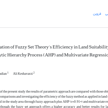
ی
قزوین
ation of Fuzzy Set Theory's Efficiency in Land Suitabili
tic Hierarchy Process (AHP) and Multivariate Regress
1
2
adian
Ali Keshavarzi
 of the present study, the results of parametric approach are compared with those 
omparisons and investigating the efficiency of the fuzzy method as applied in land 
d in the study area through fuzzy approach plus AHP (r=0.91*) and multivariate r
though, the fuzzy set approach offers a higher accuracy and better results for lan