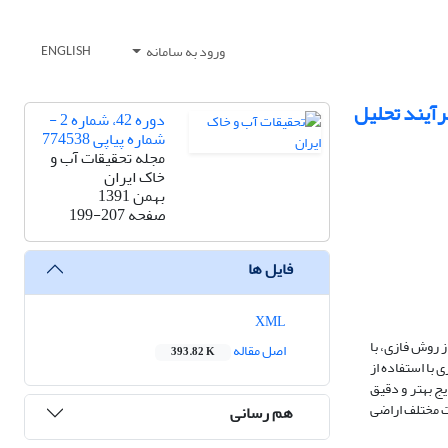
ورود به سامانه
ENGLISH
رآیند تحلیل
دوره 42، شماره 2 -
شماره پیاپی 774538
مجله تحقیقات آب و
خاک ایران
بهمن 1391
صفحه
199-207
فایل ها
XML
 روش فازی، با
اصل مقاله
393.82 K
با استفاده از
ظریه مجموعه های فازی نتایج بهتر و دقیق
ات مختلف اراضی
هم رسانی