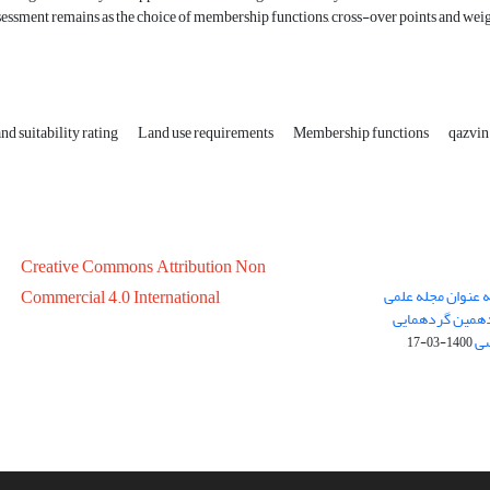
ssessment remains as the choice of membership functions, cross-over points and weigh
nd suitability rating
Land use requirements
Membership functions
qazvin
Creative Commons Attribution Non
ه عنوان مجله علمی
Commercial 4.0 International
در سال 1399 در پانزدهمین گردهمایی
سی
1400-03-17