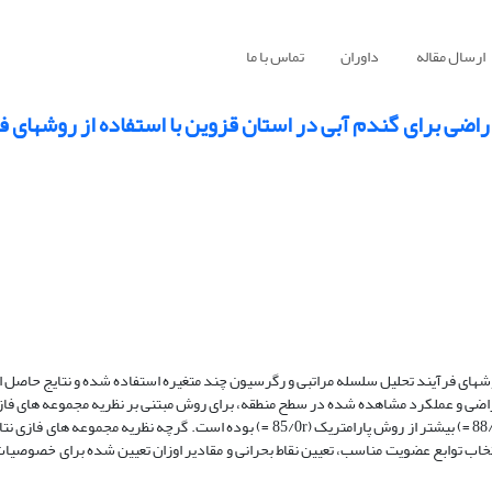
ارسال مقاله
داوران
تماس با ما
راضی برای گندم آبی در استان قزوین با استفاده از روشهای ف
وشهای فرآیند تحلیل سلسله مراتبی و رگرسیون چند متغیره استفاده شده و نتایج حاصل از
ضی و عملکرد مشاهده شده در سطح منطقه، برای روش مبتنی بر نظریه مجموعه های فازی 
روش فرآیند تحلیل سلسله مراتبی (91/0r =) و روش رگرسیون چند متغیره (88/0r =) بیشتر از روش پارامتریک (85/0r =) بوده است. گرچه ن
ه انتخاب توابع عضویت مناسب، تعیین نقاط بحرانی و مقادیر اوزان تعیین شده برای خصوصی