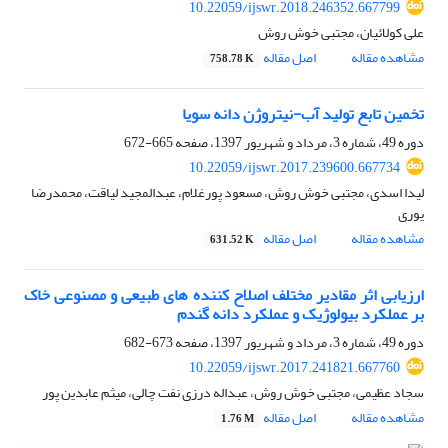
10.22059/ijswr.2018.246352.667799
علی کولائیان، مجتبی خوش روش
مشاهده مقاله
اصل مقاله
758.78 K
تخمین تابع تولید آب-نیتروژن دانه سویا
دوره 49، شماره 3، مرداد و شهریور 1397، صفحه
665-672
10.22059/ijswr.2017.239600.667734
لیدا اسدی، مجتبی خوش روش، مسعود پورغلام، عبدالمجید لیاقت، محمدرضا
یوری
مشاهده مقاله
اصل مقاله
631.52 K
ارزیابی اثر مقادیر مختلف اصلاح کننده های طبیعی و مصنوعی خاک
بر عملکرد بیولوژیک و عملکرد دانه گندم
دوره 49، شماره 3، مرداد و شهریور 1397، صفحه
673-682
10.22059/ijswr.2017.241821.667760
سجاد عظیمی، مجتبی خوش روش، عبداله درزی نفت چالی، میثم عابدین پور
مشاهده مقاله
اصل مقاله
1.76 M