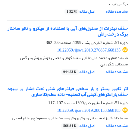
نرگس عرب
مشاهده مقاله
اصل مقاله
1.52 M
حذف نیترات از محلول‌هاى آبى با استفاده از میکرو و نانو ساختار
برگ درخت راش
دوره 51، شماره 2، اردیبهشت 1399، صفحه
353-362
10.22059/ijswr.2019.276857.668135
طیبه دهقان، محمد علی غلامی سفیدکوهی، مجتبی خوش روش، نرگس
صمدانی لنگرودی
مشاهده مقاله
اصل مقاله
944.23 K
اثر تغییر بستر و بار سطحی فیلترهای شنی تحت فشار بر بهبود
حذف پارامترهای کیفی آب تصفیه-خانه‌ معلم‌کلا ساری
دوره 51، شماره 1، فروردین 1399، صفحه
107-117
10.22059/ijswr.2019.280133.668183
سیما داداش زاده، مجتبی خوش روش، محمد غلامی، مسعود پورغلام آمیجی
مشاهده مقاله
اصل مقاله
566.64 K