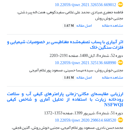
10.22059/ijswr.2021.326556.669012
فاطمه جعفری صیادی، محمد علی غلامی سفیدکوهی، همت اله پیردشتی،
مجتبی خوش روش
مشاهده مقاله
اصل مقاله
1.67 M
اثر آبیاری با پساب تصفیه‌شده مغناطیسی بر خصوصیات شیمیایی و
فلزات سنگین خاک
دوره 52، شماره 8، آبان 1400، صفحه
2191-2203
10.22059/ijswr.2021.325136.668990
مجتبی خوش روش، سیده مهسا حسینی، مسعود پورغلام آمیجی
مشاهده مقاله
اصل مقاله
1.01 M
ارزیابی مقایسه‌ای مکانی-زمانی پارامترهای کیفی آب و سلامت
رودخانه زیارت با استفاده از تحلیل آماری و شاخص کیفی
NSFWQI
دوره 51، شماره 6، شهریور 1399، صفحه
1353-1372
10.22059/ijswr.2020.298614.668520
محمدحسن نادری، مسعود پورغلام آمیجی، مجتبی خوش روش، آلتین قجقی،