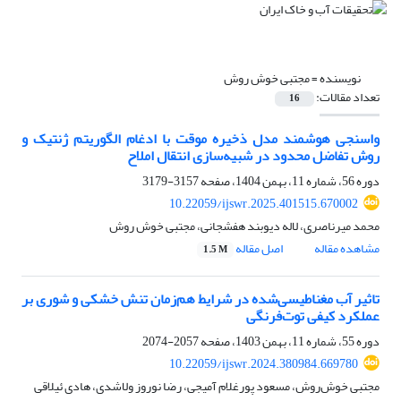
نویسنده =
مجتبی خوش روش
تعداد مقالات:
16
واسنجی هوشمند مدل ذخیره موقت با ادغام الگوریتم ژنتیک و
روش تفاضل محدود در شبیه‌سازی انتقال املاح
دوره 56، شماره 11، بهمن 1404، صفحه
3157-3179
10.22059/ijswr.2025.401515.670002
محمد میرناصری، لاله دیوبند هفشجانی، مجتبی خوش روش
مشاهده مقاله
اصل مقاله
1.5 M
تاثیر آب مغناطیسی‌شده در شرایط هم‌زمان تنش خشکی و شوری بر
عملکرد کیفی توت‌فرنگی
دوره 55، شماره 11، بهمن 1403، صفحه
2057-2074
10.22059/ijswr.2024.380984.669780
مجتبی خوش‌روش، مسعود پورغلام آمیجی، رضا نوروز ولاشدی، هادی ئیلاقی