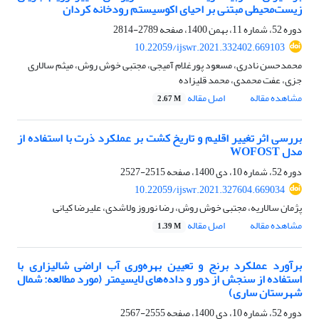
زیست‌محیطی مبتنی بر احیای اکوسیستم رودخانه کردان
دوره 52، شماره 11، بهمن 1400، صفحه
2789-2814
10.22059/ijswr.2021.332402.669103
محمدحسن نادری، مسعود پورغلام آمیجی، مجتبی خوش روش، میثم سالاری
جزی، عفت محمدی، محمد قلیزاده
مشاهده مقاله
اصل مقاله
2.67 M
بررسی اثر تغییر اقلیم و تاریخ کشت بر عملکرد ذرت با استفاده از
مدل WOFOST
دوره 52، شماره 10، دی 1400، صفحه
2515-2527
10.22059/ijswr.2021.327604.669034
پژمان سالاریه، مجتبی خوش روش، رضا نوروز ولاشدی، علیرضا کیانی
مشاهده مقاله
اصل مقاله
1.39 M
برآورد عملکرد برنج و تعیین بهره‌وری آب اراضی شالیزاری با
استفاده از سنجش از دور و داده‌های لایسیمتر (مورد مطالعه: شمال
شهرستان ساری)
دوره 52، شماره 10، دی 1400، صفحه
2555-2567