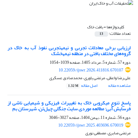
کلیدواژه‌ها =
بافت خاک
تعداد مقالات:
13
ارزیابی برخی معادلات تجربی و نیمه‏تجربی نفوذ آب به خاک در
گروه‌های مختلف بافتی در منطقه نیمه‏خشک
دوره 57، شماره 5، مرداد 1405، صفحه
1039-1054
10.22059/ijswr.2026.411816.670107
علی‏‏ رضا واعظی، مرتضی یاوری، محمدصادق عسکری
مشاهده مقاله
اصل مقاله
1.32 M
پاسخ تنوع میکروبی خاک به تغییرات فیزیکی و شیمیایی ناشی از
فرسایش آبی: مطالعه موردی سایت جنگلی چهل‌تن، شهرستان بم
دوره 56، شماره 11، بهمن 1404، صفحه
3027-3046
10.22059/ijswr.2025.403696.670019
مرتضی صابری، مصطفی نوری