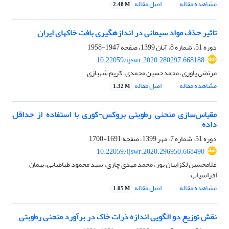
مشاهده مقاله
اصل مقاله
2.48 M
تاثیر حذف مواد سیمانی در اندازه‏گیری بافت خاکهای ایران
دوره 51، شماره 8، آبان 1399، صفحه
1947-1958
10.22059/ijswr.2020.280297.668188
مرتضی یاوری، محمدحسین محمدی، کریم شهبازی
مشاهده مقاله
اصل مقاله
1.32 M
مقیاس‌سازی منحنی رطوبتی بروکس-کوری با استفاده از حداقل
داده
دوره 51، شماره 7، مهر 1399، صفحه
1691-1700
10.22059/ijswr.2020.296950.668490
غلامحسین لکزاییان پور، محمد مهدی چاری، سید محمود طباطبایی، پیمان
افراسیاب
مشاهده مقاله
اصل مقاله
1.05 M
نقش توزیع دو الگویی اندازه ذرات خاک در برآورد منحنی رطوبتی