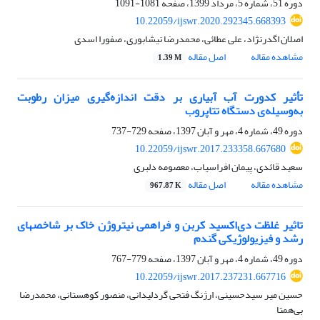
دوره 51، شماره 5، مرداد 1399، صفحه
1081-1091
10.22059/ijswr.2020.292345.668393
اصلان اگدرنژاد، علی عطائی، محمدرضا نیشابوری، صفورا اسدی
مشاهده مقاله
اصل مقاله
1.39 M
تأثیر کدورت آب آبیاری بر دقت اندازه‌گیری میزان رطوبت
به‌وسیله‌ی دستگاه تتاپروب
دوره 49، شماره 4، مهر و آبان 1397، صفحه
729-737
10.22059/ijswr.2017.233358.667680
سعید قائدی، پیمان افراسیاب، معصومه دلبری
مشاهده مقاله
اصل مقاله
967.87 K
تاثیر غلظت دی‌اکسید کربن و فراهمی نیتروژن خاک بر شاخص‏های
رشد و فیزیولوژیکی گندم
دوره 49، شماره 4، مهر و آبان 1397، صفحه
779-767
10.22059/ijswr.2017.237231.667716
حسین میر سیدحسینی، ارژنگ فتحی گردلیدانی، منصور کوهستانی، محمدرضا
بی‌همتا