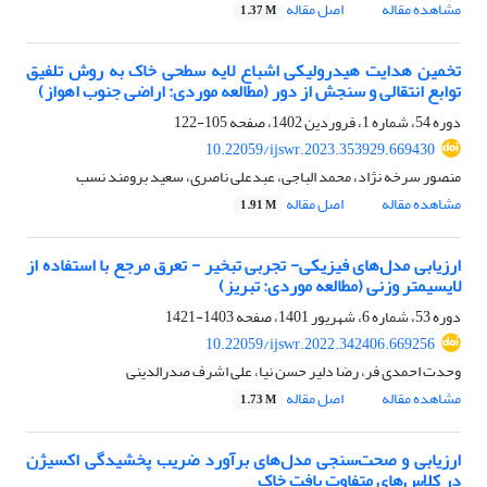
مشاهده مقاله
اصل مقاله
1.37 M
تخمین هدایت هیدرولیکی اشباع لایه سطحی خاک به روش تلفیق
توابع انتقالی و سنجش از دور (مطالعه موردی: اراضی جنوب اهواز)
دوره 54، شماره 1، فروردین 1402، صفحه
105-122
10.22059/ijswr.2023.353929.669430
منصور سرخه نژاد، محمد الباجی، عبدعلی ناصری، سعید برومند نسب
مشاهده مقاله
اصل مقاله
1.91 M
ارزیابی مدل‌های فیزیکی- تجربی تبخیر - تعرق مرجع با استفاده از
لایسیمتر وزنی (مطالعه موردی: تبریز)
دوره 53، شماره 6، شهریور 1401، صفحه
1403-1421
10.22059/ijswr.2022.342406.669256
وحدت احمدی فر، رضا دلیر حسن نیا، علی اشرف صدرالدینی
مشاهده مقاله
اصل مقاله
1.73 M
ارزیابی و صحت‌سنجی مدل‌های برآورد ضریب پخشیدگی اکسیژن
در کلاس‌های متفاوت بافت خاک