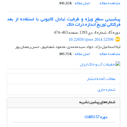
مشاهده مقاله
اصل مقاله
841.22 K
پیش‎بینی سطح ویژه و ظرفیت تبادل کاتیونی با استفاده از بعد
فرکتالی توزیع اندازه ذرات خاک
دوره 45، شماره 4، دی 1393، صفحه
463-474
10.22059/ijswr.2014.52599
لیلا اسماعیل نژاد، جواد سیدمحمدی، محمود شعبانپور، حسن رمضان پور
مشاهده مقاله
اصل مقاله
805.75 K
مقالات آماده انتشار
شماره جاری
شماره‌های پیشین نشریه
دوره 57 (1405)