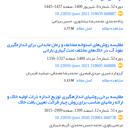
دوره 52، شماره 6، شهریور 1400، صفحه
1437-1445
10.22059/ijswr.2021.318639.668887
پناه محمدی، محمدرضا نیشابوری، حسین بیرامی
مشاهده مقاله
اصل مقاله
1.77 M
مقایسه روش‌های استوانه مضاعف و زمان ماندابی برای اندازه‌گیری
نفوذ آب در خاک‌های مختلف تحت آبیاری بارانی
دوره 52، شماره 5، مرداد 1400، صفحه
1327-1336
10.22059/ijswr.2021.318605.668886
آرزو اردشیری، مهدی قیصری، محمدرضا مصدقی، مهشید قنبریان
مشاهده مقاله
اصل مقاله
1.13 M
مقایسه برخی روش‏های اندازه‏گیری توزیع اندازه ذرات اولیه خاک و
ارائه زمان‏های مناسب برای روش چهار قرائت تعیین بافت خاک
دوره 51، شماره 12، اسفند 1399، صفحه
2999-3015
10.22059/ijswr.2020.310061.668738
مرتضی یاوری، محمدحسین محمدی، کریم شهبازی