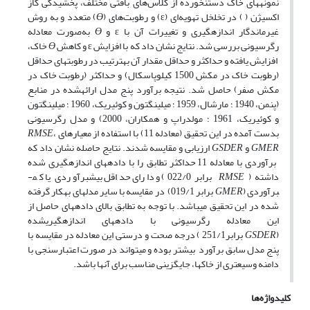
نمونه­های خاک دست­نخورده از کلاس‌های بافتی مختلف، پخشیدگی گاز
اکسیژن ( ) در تخلخل تهویه‌ای (ɛ) و رطوبت‌های (
Ɵ
) متعدد و به روش
غیرماندگار اندازه­گیری و تغییرات آن با ɛ و
Ɵ
به‌صورت معادله
رگرسیونی بررسی شد. نتایج نشان داد که با افزایش ɛ و کاهش
Ɵ
خاک،
افزایش یافته و حداکثر و حداقل مقدار آن‌ به­­ترتیب در رطوبت‏های حداقل
(رطوبت خاک در مکش 1500 کیلوپاسکال) و حداکثر (رطوبت خاک در
مکش صفر) حاصل شد. نتیجه برآورد پنج مدل ارائه­شده در منابع
(پنمن، 1940 ؛ مارشال، 1959 ؛ میلینگتون و کوئیریک، 1960 ؛ میلینگتون
و کوئیریک، 1961 ؛ مولدراپ و همکاران، 2000) و مدل رگرسیونی
بدست آمده در این تحقیق (معادله 11) با استفاده از معیارهای
،
RMSE
GMER
و
GSDER
ارزیابی و مقایسه شدند. نتایج حاصله نشان داد که
برآوردی با معادله 11 حداکثر تطابق را با داده­های اندازه­گیری شده
داشته (
RMSE
برابر 022/0) و دارای حداقل بیش­برآوردی یا کم­
برآوردی (
GMER
برابر 019/1) در مقایسه با سایر مدل­های به­کار گرفته
شده در این تحقیق می­باشد. با توجه به تطابق بالای داده­های حاصل از
این معادله رگرسیونی با داده­های اندازه­گیری­شده
(
GSDER
برابر251/1 ) درجه صحت و درستی این معادله در مقایسه با
پنج مدل سابق برآورد ­ بیشتر بوده و می­تواند در صورت اعتبارسنجی با
دامنه وسیع­تری از خاک­ها، جایگزینی مناسب برای آنها
باشد.
کلیدواژه‌ها