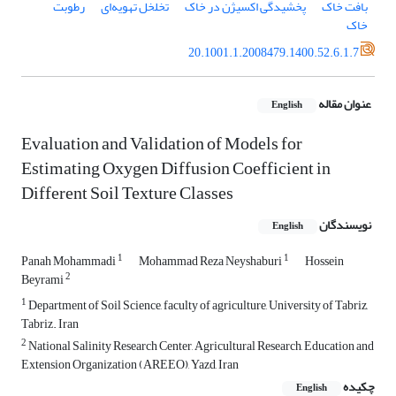
بافت خاک
پخشیدگی اکسیژن در خاک
تخلخل تهویه‌ای
رطوبت
خاک
20.1001.1.2008479.1400.52.6.1.7
عنوان مقاله
English
Evaluation and Validation of Models for
Estimating Oxygen Diffusion Coefficient in
Different Soil Texture Classes
نویسندگان
English
1
1
Panah Mohammadi
Mohammad Reza Neyshaburi
Hossein
2
Beyrami
1
Department of Soil Science, faculty of agriculture, University of Tabriz,
Tabriz. Iran
2
National Salinity Research Center, Agricultural Research, Education and
Extension Organization (AREEO), Yazd, Iran
چکیده
English