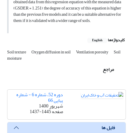
obtained data from this regression equation with the measured data
(GSDER = 1.251), the degree of accuracy of this equation is higher
than the previous five models and it can be a suitable alternative for
them, if it is validated with a wider range of soils.
کلیدواژه‌ها
English
Soil texture
Oxygen diffusion in soil
Ventilation porosity
Soil
moisture
مراجع
دوره 52، شماره 6 - شماره
پیاپی 66
شهریور 1400
صفحه
1437-1445
فایل ها