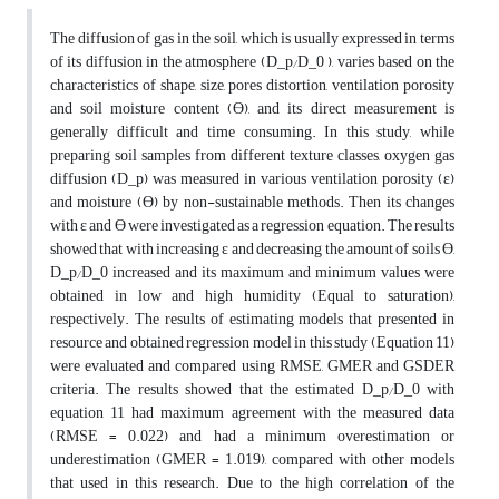
The diffusion of gas in the soil, which is usually expressed in terms
of its diffusion in the atmosphere (D_p⁄D_0 ), varies based on the
characteristics of shape, size, pores distortion, ventilation porosity
and soil moisture content (Ɵ), and its direct measurement is
generally difficult and time consuming. In this study, while
preparing soil samples from different texture classes, oxygen gas
diffusion (D_p) was measured in various ventilation porosity (ɛ)
and moisture (Ɵ) by non-sustainable methods. Then its changes
with ɛ and Ɵ were investigated as a regression equation. The results
showed that with increasing ɛ and decreasing the amount of soils Ɵ,
D_p⁄D_0 increased and its maximum and minimum values were
obtained in low and high humidity (Equal to saturation),
respectively. The results of estimating models that presented in
resource and obtained regression model in this study (Equation 11)
were evaluated and compared using RMSE, GMER and GSDER
criteria. The results showed that the estimated D_p⁄D_0 with
equation 11 had maximum agreement with the measured data
(RMSE = 0.022) and had a minimum overestimation or
underestimation (GMER = 1.019), compared with other models
that used in this research. Due to the high correlation of the