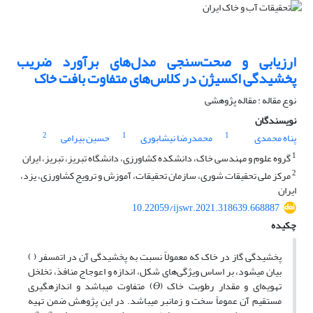
ارزیابی و صحت‌سنجی مدل‌های برآورد ضریب
پخشیدگی اکسیژن در کلاس‌های متفاوت بافت خاک
نوع مقاله : مقاله پژوهشی
نویسندگان
2
1
1
پناه محمدی
محمدرضا نیشابوری
حسین بیرامی
1
گروه علوم و مهندسی خاک، دانشکده کشاورزی، دانشگاه تبریز، تبریز، ایران
2
مرکز ملی تحقیقات شوری، سازمان تحقیقات، آموزش و ترویج کشاورزی، یزد،
ایران
10.22059/ijswr.2021.318639.668887
چکیده
پخشیدگی گاز در خاک که معمولاً نسبت به پخشیدگی آن در اتمسفر ( )
بیان می­شود، بر اساس ویژگی‌های شکل، اندازه و اعوجاج منافذ، تخلخل
تهویه‌ای و مقدار رطوبت خاک (
Ɵ
) متفاوت می­باشد و اندازه­گیری
مستقیم آن‌ عموماً سخت و زمان­بر می­باشد. در این پژوهش ضمن تهیه