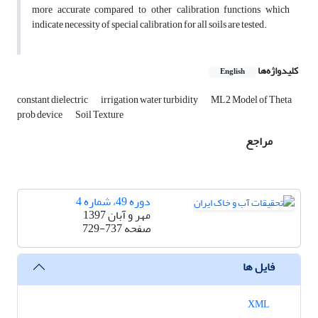
more accurate compared to other calibration functions which
indicate necessity of special calibration for all soils are tested.
کلیدواژه‌ها
English
constant dielectric
irrigation water turbidity
ML2 Model of Theta
prob device
Soil Texture
مراجع
دوره 49، شماره 4
مهر و آبان 1397
صفحه
729-737
فایل ها
XML