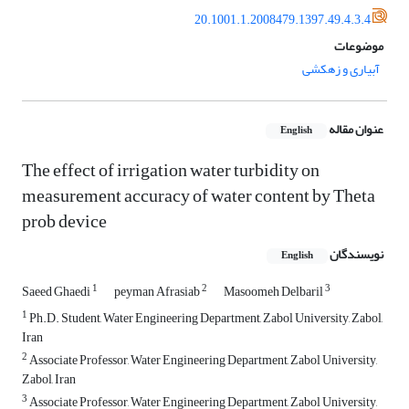
20.1001.1.2008479.1397.49.4.3.4
موضوعات
آبیاری و زهکشی
عنوان مقاله
English
The effect of irrigation water turbidity on
measurement accuracy of water content by Theta
prob device
نویسندگان
English
1
2
3
Saeed Ghaedi
peyman Afrasiab
Masoomeh Delbaril
1
Ph.D. Student, Water Engineering Department, Zabol University, Zabol,
Iran
2
Associate Professor, Water Engineering Department, Zabol University,
Zabol, Iran
3
Associate Professor, Water Engineering Department, Zabol University,