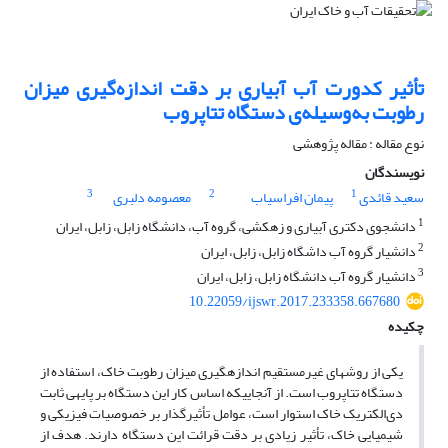
تأثیر کدورت آب آبیاری بر دقت اندازه‌گیری میزان
رطوبت به‌وسیله‌ی دستگاه تتاپروب
نوع مقاله : مقاله پژوهشی
نویسندگان
3
2
1
سعید قائدی
پیمان افراسیاب
معصومه دلبری
1
دانشجوی دکتری آبیاری و زهکشی، گروه آب، دانشگاه زابل، زابل، ایران
2
دانشیار گروه آب داشگاه زابل، زابل، ایران
3
دانشیار گروه آب دانشگاه زابل، زابل، ایران
10.22059/ijswr.2017.233358.667680
چکیده
یکی از روش­های غیرمستقیم اندازه­گیری میزان رطوبت خاک، استفاده از
دستگاه تتاپروب است. از آنجایی­که اساس کار این دستگاه بر پایه­ی ثابت
دی‌الکتریک خاک استوار است، عوامل تأثیرگذار بر خصوصیات فیزیکی و
شیمیایی خاک، تأثیر زیادی بر دقت قرائت این دستگاه دارند. هدف از