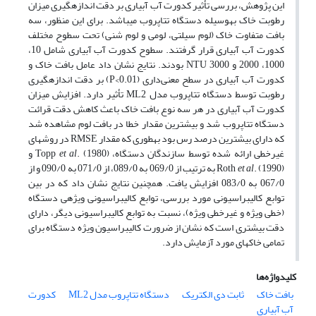
این پژوهش، بررسی تأثیر کدورت آب آبیاری بر دقت اندازه­گیری میزان
رطوبت خاک به­وسیله دستگاه تتاپروب می­باشد. برای این منظور، سه
بافت متفاوت خاک (لوم سیلتی، لومی و لوم شنی) تحت سطوح مختلف
کدورت آب آبیاری قرار گرفتند. سطوح کدورت آب آبیاری شامل 10،
1000، 2000 و 3000 NTU بودند. نتایج نشان داد عامل بافت خاک و
کدورت آب آبیاری در سطح معنی‌داری (P<0.01) بر دقت اندازه­گیری
رطوبت توسط دستگاه تتاپروب مدل ML2 تأثیر دارد. افزایش میزان
کدورت آب آبیاری در هر سه نوع بافت خاک باعث کاهش دقت قرائت
دستگاه تتاپروب شد و بیشترین مقدار خطا در بافت لوم مشاهده شد
که دارای بیشترین درصد رس بود به­طوری که مقدار RMSE در روش­های
غیرخطی ارائه شده توسط سازندگان دستگاه، Topp
et al
. (1980) و
et al
Roth
. (1990) به ترتیب از 069/0 به 089/0، از 071/0 به 090/0 و از
067/0 به 083/0 افزایش یافت. همچنین نتایج نشان داد که در بین
توابع کالیبراسیونی مورد بررسی، توابع کالیبراسیونی ویژه­ی دستگاه
(خطی ویژه و غیرخطی ویژه)، نسبت به توابع کالیبراسیونی دیگر، دارای
دقت بیشتری است که نشان از ضرورت کالیبراسیون ویژه دستگاه برای
تمامی خاک­های مورد آزمایش دارد.
کلیدواژه‌ها
بافت خاک
ثابت دی الکتریک
دستگاه تتاپروب مدل ML2
کدورت
آب آبیاری